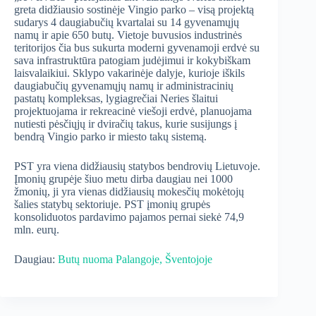
greta didžiausio sostinėje Vingio parko – visą projektą
sudarys 4 daugiabučių kvartalai su 14 gyvenamųjų
namų ir apie 650 butų. Vietoje buvusios industrinės
teritorijos čia bus sukurta moderni gyvenamoji erdvė su
sava infrastruktūra patogiam judėjimui ir kokybiškam
laisvalaikiui. Sklypo vakarinėje dalyje, kurioje iškils
daugiabučių gyvenamųjų namų ir administracinių
pastatų kompleksas, lygiagrečiai Neries šlaitui
projektuojama ir rekreacinė viešoji erdvė, planuojama
nutiesti pėsčiųjų ir dviračių takus, kurie susijungs į
bendrą Vingio parko ir miesto takų sistemą.
PST yra viena didžiausių statybos bendrovių Lietuvoje.
Įmonių grupėje šiuo metu dirba daugiau nei 1000
žmonių, ji yra vienas didžiausių mokesčių mokėtojų
šalies statybų sektoriuje. PST įmonių grupės
konsoliduotos pardavimo pajamos pernai siekė 74,9
mln. eurų.
Daugiau:
Butų nuoma Palangoje, Šventojoje