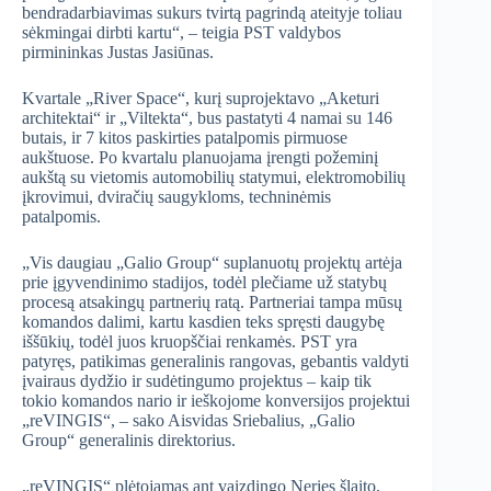
bendradarbiavimas sukurs tvirtą pagrindą ateityje toliau
sėkmingai dirbti kartu“, – teigia PST valdybos
pirmininkas Justas Jasiūnas.
Kvartale „River Space“, kurį suprojektavo „Aketuri
architektai“ ir „Viltekta“, bus pastatyti 4 namai su 146
butais, ir 7 kitos paskirties patalpomis pirmuose
aukštuose. Po kvartalu planuojama įrengti požeminį
aukštą su vietomis automobilių statymui, elektromobilių
įkrovimui, dviračių saugykloms, techninėmis
patalpomis.
„Vis daugiau „Galio Group“ suplanuotų projektų artėja
prie įgyvendinimo stadijos, todėl plečiame už statybų
procesą atsakingų partnerių ratą. Partneriai tampa mūsų
komandos dalimi, kartu kasdien teks spręsti daugybę
iššūkių, todėl juos kruopščiai renkamės. PST yra
patyręs, patikimas generalinis rangovas, gebantis valdyti
įvairaus dydžio ir sudėtingumo projektus – kaip tik
tokio komandos nario ir ieškojome konversijos projektui
„reVINGIS“, – sako Aisvidas Sriebalius, „Galio
Group“ generalinis direktorius.
„reVINGIS“ plėtojamas ant vaizdingo Neries šlaito,