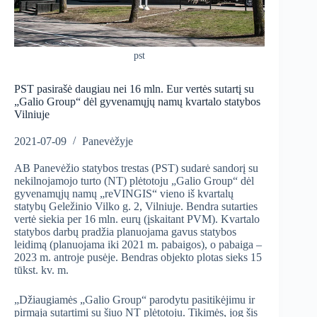
pst
PST pasirašė daugiau nei 16 mln. Eur vertės sutartį su
„Galio Group“ dėl gyvenamųjų namų kvartalo statybos
Vilniuje
2021-07-09
Panevėžyje
AB Panevėžio statybos trestas (PST) sudarė sandorį su
nekilnojamojo turto (NT) plėtotoju „Galio Group“ dėl
gyvenamųjų namų „reVINGIS“ vieno iš kvartalų
statybų Geležinio Vilko g. 2, Vilniuje. Bendra sutarties
vertė siekia per 16 mln. eurų (įskaitant PVM). Kvartalo
statybos darbų pradžia planuojama gavus statybos
leidimą (planuojama iki 2021 m. pabaigos), o pabaiga –
2023 m. antroje pusėje. Bendras objekto plotas sieks 15
tūkst. kv. m.
„Džiaugiamės „Galio Group“ parodytu pasitikėjimu ir
pirmąja sutartimi su šiuo NT plėtotoju. Tikimės, jog šis