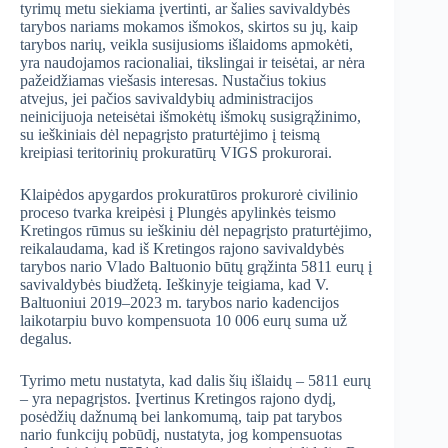
tyrimų metu siekiama įvertinti, ar šalies savivaldybės
tarybos nariams mokamos išmokos, skirtos su jų, kaip
tarybos narių, veikla susijusioms išlaidoms apmokėti,
yra naudojamos racionaliai, tikslingai ir teisėtai, ar nėra
pažeidžiamas viešasis interesas. Nustačius tokius
atvejus, jei pačios savivaldybių administracijos
neinicijuoja neteisėtai išmokėtų išmokų susigrąžinimo,
su ieškiniais dėl nepagrįsto praturtėjimo į teismą
kreipiasi teritorinių prokuratūrų VIGS prokurorai.
Klaipėdos apygardos prokuratūros prokurorė civilinio
proceso tvarka kreipėsi į Plungės apylinkės teismo
Kretingos rūmus su ieškiniu dėl nepagrįsto praturtėjimo,
reikalaudama, kad iš Kretingos rajono savivaldybės
tarybos nario Vlado Baltuonio būtų grąžinta 5811 eurų į
savivaldybės biudžetą. Ieškinyje teigiama, kad V.
Baltuoniui 2019–2023 m. tarybos nario kadencijos
laikotarpiu buvo kompensuota 10 006 eurų suma už
degalus.
Tyrimo metu nustatyta, kad dalis šių išlaidų – 5811 eurų
– yra nepagrįstos. Įvertinus Kretingos rajono dydį,
posėdžių dažnumą bei lankomumą, taip pat tarybos
nario funkcijų pobūdį, nustatyta, jog kompensuotas