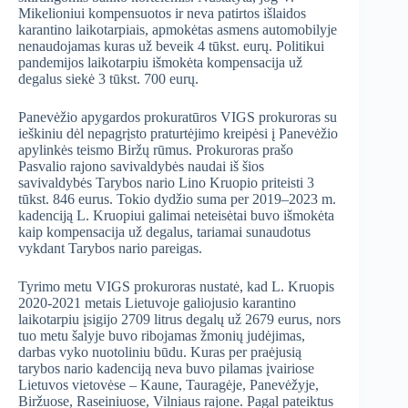
Mikelioniui kompensuotos ir neva patirtos išlaidos
karantino laikotarpiais, apmokėtas asmens automobilyje
nenaudojamas kuras už beveik 4 tūkst. eurų. Politikui
pandemijos laikotarpiu išmokėta kompensacija už
degalus siekė 3 tūkst. 700 eurų.
Panevėžio apygardos prokuratūros VIGS prokuroras su
ieškiniu dėl nepagrįsto praturtėjimo kreipėsi į Panevėžio
apylinkės teismo Biržų rūmus. Prokuroras prašo
Pasvalio rajono savivaldybės naudai iš šios
savivaldybės Tarybos nario Lino Kruopio priteisti 3
tūkst. 846 eurus. Tokio dydžio suma per 2019–2023 m.
kadenciją L. Kruopiui galimai neteisėtai buvo išmokėta
kaip kompensacija už degalus, tariamai sunaudotus
vykdant Tarybos nario pareigas.
Tyrimo metu VIGS prokuroras nustatė, kad L. Kruopis
2020-2021 metais Lietuvoje galiojusio karantino
laikotarpiu įsigijo 2709 litrus degalų už 2679 eurus, nors
tuo metu šalyje buvo ribojamas žmonių judėjimas,
darbas vyko nuotoliniu būdu. Kuras per praėjusią
tarybos nario kadenciją neva buvo pilamas įvairiose
Lietuvos vietovėse – Kaune, Tauragėje, Panevėžyje,
Biržuose, Raseiniuose, Vilniaus rajone. Pagal pateiktus