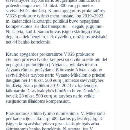
savivaldybės tarybos nario Jevgrafijaus Samuchovo
priteisti daugiau nei 13 tūkst. 300 eurų į minėtos
savivaldybės biudžetą. Kauno apygardos prokuratūros
VIGS prokurorė tyrimo metu nustatė, jog 2019–2023
m. kadencijos laikotarpiu politikui buvo nepagrįstai
kompensuotos išlaidos transportui – degalų įsigijimui.
Nustatyta, kad J. Samuchovas įsigijo skirtingų rūšių
degalų – tiek benzino, tiek dyzelino, o už juos atsiskaitė
net 44 banko kortelėmis.
Kauno apygardos prokuratūros VIGS prokurorė
civilinio proceso tvarka kreipėsi su civiliniu ieškiniu dėl
nepagrįsto praturtėjimo į Alytaus apylinkės teismo
Alytaus rūmus, prašydama iš buvusio Alytaus rajono
savivaldybės tarybos nario Vytauto Mikelionio priteisti
daugiau nei 14 tūkst. 500 eurų į minėtos savivaldybės
biudžetą. Šiam politikui 2019–2023 m. kadencijos
laikotarpiu iš savivaldybės biudžeto buvo išmokėta
beveik 28 tūkst. 500 eurų su tarybos nario veikla
susijusioms išlaidoms kompensuoti.
Prokuratūros atlikto tyrimo duomenimis, V. Mikelionis
per kadencijos laikotarpį 485 kartus pylėsi degalų, už
įsigytą kurą atsiskaitydavo grynaisiais pinigais arba
skirtingomis banko kortelėmis. Nustatyta, jog V.