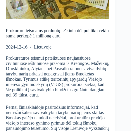
Prokurorų teismams perduotų ieškinių dėl politikų čekių
suma perkopė 1 milijoną eurų
2024-12-16
Lietuvoje
Prokuratūros teismui pateiktuose naujausiuose
civiliniuose ieškiniuose prašoma iš Kretingos, Mažeikių,
Druskininkų, Alytaus bei Pasvalio rajono savivaldybių
tarybų narių priteisti nepagrįstai jiems išmokėtas
išmokas. Tyrimus atlikę teritorinių apygardų Viešojo
intereso gynimo skyrių (VIGS) prokurorai siekia, kad
šie politikai į savivaldybių biudžetus grąžintų daugiau
nei 39 tūkst. eurų.
Pernai žiniasklaidoje pasirodžius informacijai, kad
nemažai šalies savivaldybių tarybų narių jiems skirtas
išmokas galėjo naudoti neteisėtai, prokuratūra pradėjo
viešojo intereso gynimo tyrimus dėl tokių išmokų
panaudojimo teisėtumo. Šių visoje Lietuvoje vykstančių