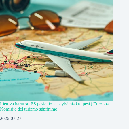
Lietuva kartu su ES pasienio valstybėmis kreipėsi į Europos
Komisiją dėl turizmo stiprinimo
2026-07-27