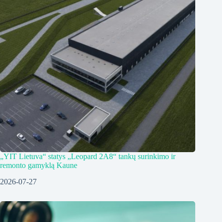
„YIT Lietuva“ statys „Leopard 2A8“ tankų surinkimo ir
remonto gamyklą Kaune
2026-07-27