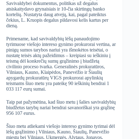
Savivaldybei dokumentus, politikas už degalus
atsiskaitydavo grynaisiais ir 10-čia skirtingų banko
kortelių. Nustatyta daug atvejų, kai, pagal pateiktus
čekius, L. Kruopis degalus pildavosi kelis kartus per
dieną.
Primename, kad savivaldybių lėšų panaudojimo
tyrimuose viešojo intereso gynimo prokurorai vertina, ar
pinigų sumos tarybos nariui yra išmokėtos teisėtai, o
nustatę teisės aktų pažeidimus – kreipiasi su ieškiniu į
teismą dėl konkrečių sumų grąžinimo į biudžetą
civilinio proceso tvarka. Generalinės prokuratūros,
Vilniaus, Kauno, Klaipėdos, Panevėžio ir Šiaulių
apygardų prokuratūrų VIGS prokurorai apylinkių
teismams šiuo metu yra pateikę 90 ieškinių bendrai 1
033 117 eurų sumai.
Taip pat pažymėtina, kad šiuo metu į šalies savivaldybių
biudžetus tarybų nariai bendrai savanoriškai yra grąžinę
956 107 eurus.
Šiuo metu atliekami viešojo intereso gynimo tyrimai dėl
lėšų grąžinimo į Vilniaus, Kauno, Šiaulių, Panevėžio
miestų bei Vilniaus, Ukmergės, Alytaus, Jonavos,