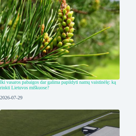
Iki vasaros pabaigos dar galima papildyti namų vaistinėlę: ką
rinkti Lietuvos miškuose?
2026-07-29