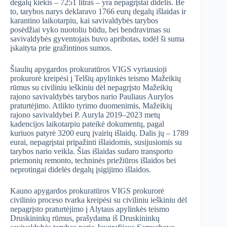
degalų kiekis – 7251 litras – yra nepagrįstai didelis. Be
to, tarybos narys deklaravo 1766 eurų degalų išlaidas ir
karantino laikotarpiu, kai savivaldybės tarybos
posėdžiai vyko nuotoliu būdu, bei bendravimas su
savivaldybės gyventojais buvo apribotas, todėl ši suma
įskaityta prie gražintinos sumos.
Šiaulių apygardos prokuratūros VIGS vyriausioji
prokurorė kreipėsi į Telšių apylinkės teismo Mažeikių
rūmus su civiliniu ieškiniu dėl nepagrįsto Mažeikių
rajono savivaldybės tarybos nario Pauliaus Aurylos
praturtėjimo. Atlikto tyrimo duomenimis, Mažeikių
rajono savivaldybei P. Auryla 2019–2023 metų
kadencijos laikotarpiu pateikė dokumentų, pagal
kuriuos patyrė 3200 eurų įvairių išlaidų. Dalis jų – 1789
eurai, nepagrįstai pripažinti išlaidomis, susijusiomis su
tarybos nario veikla. Šias išlaidas sudaro transporto
priemonių remonto, techninės priežiūros išlaidos bei
neprotingai didelės degalų įsigijimo išlaidos.
Kauno apygardos prokuratūros VIGS prokurorė
civilinio proceso tvarka kreipėsi su civiliniu ieškiniu dėl
nepagrįsto praturtėjimo į Alytaus apylinkės teismo
Druskininkų rūmus, prašydama iš Druskininkų