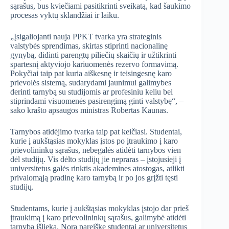
sąrašus, bus kviečiami pasitikrinti sveikatą, kad šaukimo
procesas vyktų sklandžiai ir laiku.
„Įsigaliojanti nauja PPKT tvarka yra strateginis
valstybės sprendimas, skirtas stiprinti nacionalinę
gynybą, didinti parengtų piliečių skaičių ir užtikrinti
spartesnį aktyviojo kariuomenės rezervo formavimą.
Pokyčiai taip pat kuria aiškesnę ir teisingesnę karo
prievolės sistemą, sudarydami jaunimui galimybes
derinti tarnybą su studijomis ar profesiniu keliu bei
stiprindami visuomenės pasirengimą ginti valstybę“, –
sako krašto apsaugos ministras Robertas Kaunas.
Tarnybos atidėjimo tvarka taip pat keičiasi. Studentai,
kurie į aukštąsias mokyklas įstos po įtraukimo į karo
prievolininkų sąrašus, nebegalės atidėti tarnybos vien
dėl studijų. Vis dėlto studijų jie nepraras – įstojusieji į
universitetus galės rinktis akademines atostogas, atlikti
privalomąją pradinę karo tarnybą ir po jos grįžti tęsti
studijų.
Studentams, kurie į aukštąsias mokyklas įstojo dar prieš
įtraukimą į karo prievolininkų sąrašus, galimybė atidėti
tarnybą išlieka. Norą pareiškę studentai ar universitetus