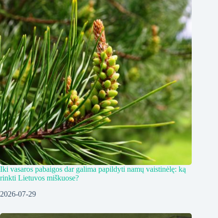
Iki vasaros pabaigos dar galima papildyti namų vaistinėlę: ką
rinkti Lietuvos miškuose?
2026-07-29