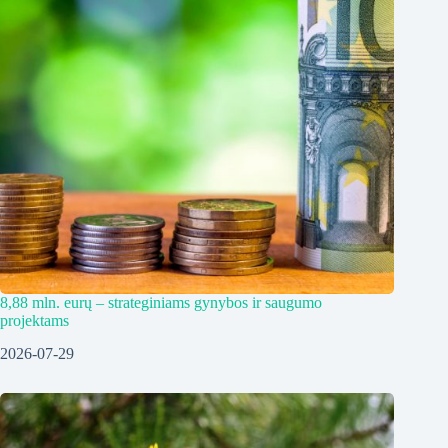
8,88 mln. eurų – strateginiams gynybos ir saugumo
projektams
2026-07-29