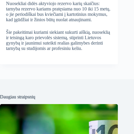
Nuosekliai didės aktyviojo rezervo karių skaičius:
tarnyba rezervo kariams pratęsiama nuo 10 iki 15 metų,
o jie periodiškai bus kviečiami į kartotinius mokymus,
kad įgūdžiai ir žinios būtų nuolat atnaujinami.
Šie pakeitimai kuriami siekiant sukurti aiškią, nuoseklią
ir teisingą karo prievolės sistemą, stiprinti Lietuvos
gynybą ir jaunimui suteikti realias galimybes derinti
tarnybą su studijomis ar profesiniu keliu.
Daugiau straipsnių