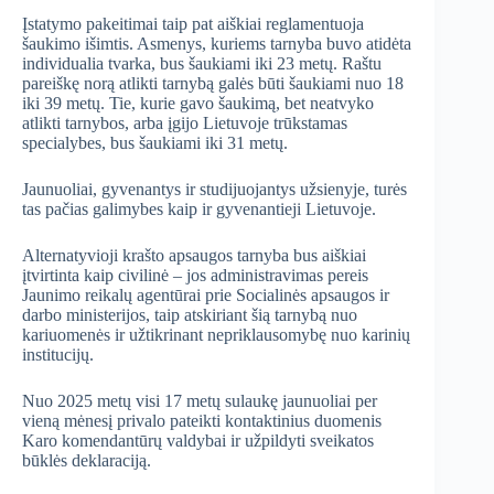
Įstatymo pakeitimai taip pat aiškiai reglamentuoja
šaukimo išimtis. Asmenys, kuriems tarnyba buvo atidėta
individualia tvarka, bus šaukiami iki 23 metų. Raštu
pareiškę norą atlikti tarnybą galės būti šaukiami nuo 18
iki 39 metų. Tie, kurie gavo šaukimą, bet neatvyko
atlikti tarnybos, arba įgijo Lietuvoje trūkstamas
specialybes, bus šaukiami iki 31 metų.
Jaunuoliai, gyvenantys ir studijuojantys užsienyje, turės
tas pačias galimybes kaip ir gyvenantieji Lietuvoje.
Alternatyvioji krašto apsaugos tarnyba bus aiškiai
įtvirtinta kaip civilinė – jos administravimas pereis
Jaunimo reikalų agentūrai prie Socialinės apsaugos ir
darbo ministerijos, taip atskiriant šią tarnybą nuo
kariuomenės ir užtikrinant nepriklausomybę nuo karinių
institucijų.
Nuo 2025 metų visi 17 metų sulaukę jaunuoliai per
vieną mėnesį privalo pateikti kontaktinius duomenis
Karo komendantūrų valdybai ir užpildyti sveikatos
būklės deklaraciją.