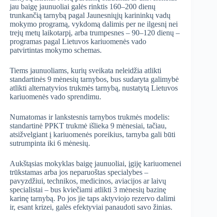
jau baigę jaunuoliai galės rinktis 160–200 dienų
trunkančią tarnybą pagal Jaunesniųjų karininkų vadų
mokymo programą, vykdomą dalimis per ne ilgesnį nei
trejų metų laikotarpį, arba trumpesnes – 90–120 dienų –
programas pagal Lietuvos kariuomenės vado
patvirtintas mokymo schemas.
Tiems jaunuoliams, kurių sveikata neleidžia atlikti
standartinės 9 mėnesių tarnybos, bus sudaryta galimybė
atlikti alternatyvios trukmės tarnybą, nustatytą Lietuvos
kariuomenės vado sprendimu.
Numatomas ir lankstesnis tarnybos trukmės modelis:
standartinė PPKT trukmė išlieka 9 mėnesiai, tačiau,
atsižvelgiant į kariuomenės poreikius, tarnyba gali būti
sutrumpinta iki 6 mėnesių.
Aukštąsias mokyklas baigę jaunuoliai, įgiję kariuomenei
trūkstamas arba jos neparuoštas specialybes –
pavyzdžiui, technikos, medicinos, aviacijos ar laivų
specialistai – bus kviečiami atlikti 3 mėnesių bazinę
karinę tarnybą. Po jos jie taps aktyviojo rezervo dalimi
ir, esant krizei, galės efektyviai panaudoti savo žinias.