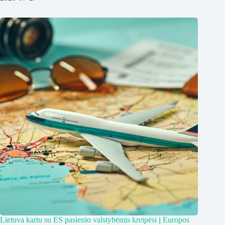
Lietuva kartu su ES pasienio valstybėmis kreipėsi į Europos