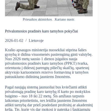
Priesaikos akimirkos. .Kartano nuotr.
Privalomosios pradinės karo tarnybos pokyčiai
2026-01-02
Lietuvoje
Krašto apsaugos ministerija nuosekliai stiprina šalies
gynybą ir didina visuomenės pasirengimą ginti valstybę.
Nuo 2026 metų sausio 1 dienos įsigalios nauja
privalomosios pradinės karo tarnybos (PPKT) tvarka,
orientuota į didesnį parengtų piliečių skaičių, spartesnį
aktyviojo kariuomenės rezervo formavimą ir tarnybos
patrauklumo didinimą jauniems žmonėms.
Pagal naująją sistemą jaunuoliai bus kviečiami atlikti
privalomąją pradinę karo tarnybą iš karto po mokyklos
baigimo – nuo 18 iki 22 metų. Šis amžiaus tarpsnis
laikomas prioritetiniu, nes leidžia jauniems žmonėms
atlikti tarnybą dar prieš pradedant profesinį ar akademinį
kelią. Tie, kurie vis dar mokosi ir patenka į šaukiamųjų