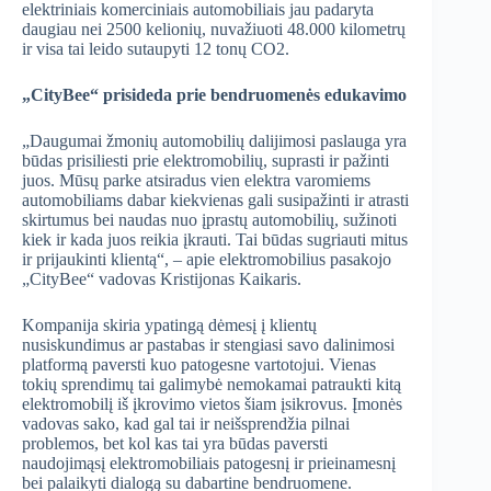
elektriniais komerciniais automobiliais jau padaryta
daugiau nei 2500 kelionių, nuvažiuoti 48.000 kilometrų
ir visa tai leido sutaupyti 12 tonų CO2.
„CityBee“ prisideda prie bendruomenės edukavimo
„Daugumai žmonių automobilių dalijimosi paslauga yra
būdas prisiliesti prie elektromobilių, suprasti ir pažinti
juos. Mūsų parke atsiradus vien elektra varomiems
automobiliams dabar kiekvienas gali susipažinti ir atrasti
skirtumus bei naudas nuo įprastų automobilių, sužinoti
kiek ir kada juos reikia įkrauti. Tai būdas sugriauti mitus
ir prijaukinti klientą“, – apie elektromobilius pasakojo
„CityBee“ vadovas Kristijonas Kaikaris.
Kompanija skiria ypatingą dėmesį į klientų
nusiskundimus ar pastabas ir stengiasi savo dalinimosi
platformą paversti kuo patogesne vartotojui. Vienas
tokių sprendimų tai galimybė nemokamai patraukti kitą
elektromobilį iš įkrovimo vietos šiam įsikrovus. Įmonės
vadovas sako, kad gal tai ir neišsprendžia pilnai
problemos, bet kol kas tai yra būdas paversti
naudojimąsį elektromobiliais patogesnį ir prieinamesnį
bei palaikyti dialogą su dabartine bendruomene.