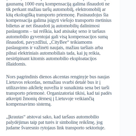
gaunamą 1000 eurų kompensaciją galima išnaudoti ne
tik perkant mažiau taršų automobilį, elektromobilį ar
kitą ekologišką transporto priemonę. Pasinaudojus šia
kompensacija galima įsigyti viešojo transporto metinius
bilietus ar net išnaudoti ją automobilių dalinimosi
paslaugoms – tai reiškia, kad atsisakę seno ir taršaus
automobilio gyventojai gali visą kompensacijos sumą
išnaudoti, pavyzdžiui, „CityBee“ teikiamoms
paslaugoms ir važinėti naujais, mažiau taršiais arba
pilnai elektriniais automobiliais tada, kai jų reikia,
nesirūpinant kitomis automobilio eksploatacijos
išlaidomis.
Nors pagrindinis dienos akcentas renginyje bus naujas
Lietuvos rekordas, nemažiau svarbi detalė bus ir į
utilizavimo aikštelę nuvežta ir sunaikinta sena bei tarši
transporto priemonė. Organizatoriai tikisi, kad tai padės
atkreipti žmonių dėmesį į Lietuvoje veikiančią
kompensavimo sistemą.
„Įkrautas“ atstovai sako, kad taršaus automobilio
palydėjimas taip pat turės ir simbolinę reikšmę, jog
judame švaresnio rytojaus link transporto sektoriuje.