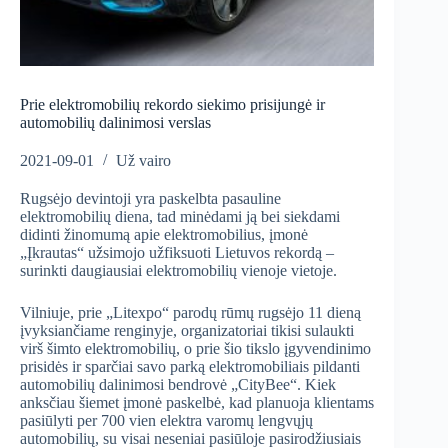
Prie elektromobilių rekordo siekimo prisijungė ir
automobilių dalinimosi verslas
2021-09-01
Už vairo
Rugsėjo devintoji yra paskelbta pasauline
elektromobilių diena, tad minėdami ją bei siekdami
didinti žinomumą apie elektromobilius, įmonė
„Įkrautas“ užsimojo užfiksuoti Lietuvos rekordą –
surinkti daugiausiai elektromobilių vienoje vietoje.
Vilniuje, prie „Litexpo“ parodų rūmų rugsėjo 11 dieną
įvyksiančiame renginyje, organizatoriai tikisi sulaukti
virš šimto elektromobilių, o prie šio tikslo įgyvendinimo
prisidės ir sparčiai savo parką elektromobiliais pildanti
automobilių dalinimosi bendrovė „CityBee“. Kiek
anksčiau šiemet įmonė paskelbė, kad planuoja klientams
pasiūlyti per 700 vien elektra varomų lengvųjų
automobilių, su visai neseniai pasiūloje pasirodžiusiais