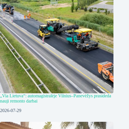
„Via Lietuva“: automagistralėje Vilnius–Panevėžys prasideda
nauji remonto darbai
2026-07-29