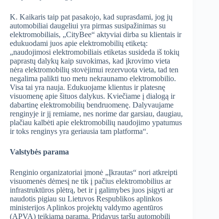
K. Kaikaris taip pat pasakojo, kad suprasdami, jog jų
automobiliai daugeliui yra pirmas susipažinimas su
elektromobiliais, „CityBee“ aktyviai dirba su klientais ir
edukuodami juos apie elektromobilių etiketą:
„naudojimosi elektromobiliais etiketas susideda iš tokių
paprastų dalykų kaip suvokimas, kad įkrovimo vieta
nėra elektromobilių stovėjimui rezervuota vieta, tad ten
negalima palikti tuo metu nekraunamo elektromobilio.
Visa tai yra nauja. Edukuojame klientus ir platesnę
visuomenę apie šituos dalykus. Kviečiame į dialogą ir
dabartinę elektromobilių bendruomenę. Dalyvaujame
renginyje ir jį remiame, nes norime dar garsiau, daugiau,
plačiau kalbėti apie elektromobilių naudojimo ypatumus
ir toks renginys yra geriausia tam platforma“.
Valstybės parama
Renginio organizatoriai įmonė „Įkrautas“ nori atkreipti
visuomenės dėmesį ne tik į pačius elektromobilius ar
infrastruktūros plėtrą, bet ir į galimybes juos įsigyti ar
naudotis pigiau su Lietuvos Respublikos aplinkos
ministerijos Aplinkos projektų valdymo agentūros
(APVA) teikiama parama. Pridavus taršų automobilį