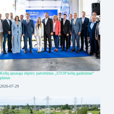
Kelių apsauga stiprės: patvirtintas „STOP kelių gadinimui“
planas
2026-07-29