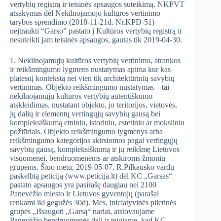
vertybių registrą ir teisinės apsaugos suteikimą. NKPVT
atsakymas dėl Nekilnojamojo kultūros vertinimo
tarybos sprendimo (2018-11-21d. Nr.KPD-51)
neįtraukti “Garso” pastato į Kultūros vertybių registrą ir
nesuteikti jam teisinės apsaugos, gautas tik 2019-04-30.
1. Nekilnojamųjų kultūros vertybių vertinimo, atrankos
ir reikšmingumo lygmens nustatymas apima kur kas
platesnį kontekstą nei vien tik architektūrinių savybių
vertinimas. Objekto reikšmingumo nustatymas – tai
nekilnojamųjų kultūros vertybių autentiškumo
atskleidimas, nustatant objekto, jo teritorijos, vietovės,
jų dalių ir elementų vertingųjų savybių gausą bei
kompleksiškumą etniniu, istoriniu, estetiniu ar moksliniu
požiūriais. Objekto reikšmingumo lygmenys arba
reikšmingumo kategorijos skirstomos pagal vertingųjų
savybių gausą, kompleksiškumą ir jų reikšmę Lietuvos
visuomenei, bendruomenėms ar atskiroms žmonių
grupėms. Šiuo metu, 2019-05-07, R.Pilkausko vardu
paskelbtą peticiją (www.peticija.lt) dėl KC „Garsas“
pastato apsaugos yra pasirašę daugiau nei 2100
Panevėžio miesto ir Lietuvos gyventojų (parašai
renkami iki gegužės 30d). Mes, iniciatyvinės piletinės
grupės „Išsaugoti „Garsą“ nariai, atstovaujame
Panevėžio bendruomenės dalį ir teigiame, kad KC