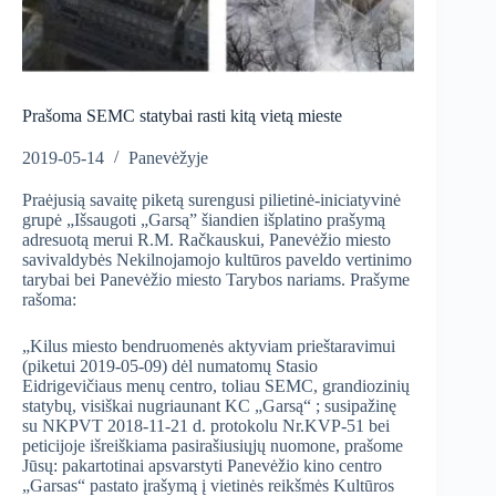
Prašoma SEMC statybai rasti kitą vietą mieste
2019-05-14
Panevėžyje
Praėjusią savaitę piketą surengusi pilietinė-iniciatyvinė
grupė „Išsaugoti „Garsą” šiandien išplatino prašymą
adresuotą merui R.M. Račkauskui, Panevėžio miesto
savivaldybės Nekilnojamojo kultūros paveldo vertinimo
tarybai bei Panevėžio miesto Tarybos nariams. Prašyme
rašoma:
„Kilus miesto bendruomenės aktyviam prieštaravimui
(piketui 2019-05-09) dėl numatomų Stasio
Eidrigevičiaus menų centro, toliau SEMC, grandiozinių
statybų, visiškai nugriaunant KC „Garsą“ ; susipažinę
su NKPVT 2018-11-21 d. protokolu Nr.KVP-51 bei
peticijoje išreiškiama pasirašiusiųjų nuomone, prašome
Jūsų: pakartotinai apsvarstyti Panevėžio kino centro
„Garsas“ pastato įrašymą į vietinės reikšmės Kultūros