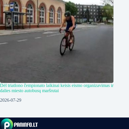
Dėl triatlono čempionato laikinai keisis eismo organizavimas ir
dalies miesto autobusų maršrutai
2026-07-29