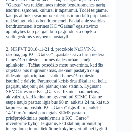
“Garsas” yra reikšmingas miesto bendruomenės narių
istorinei sąmonei, kultūrai ir tapatumui. Todėl teigiame,
kad jis atitinka svarbumo kriterijus ir turi būti pripažintas
reikšmingu vietos bendruomenei. Faktai apie svarbias
bendruomenei istorines KC “Garsas” egzistavimo
aplinkybes taip pat gali būti pagrindu šio objekto
vertingosioms savybėms nustatyti.
2. NKPVT 2018-11-21 d. protokole Nr.KVP-51
rašoma, jog KC „Garsas“ ,,pastatas savo tūriu nedera
Panevėžio miesto istorinės dalies urbanistinėje
aplinkoje‘‘. Tačiau posėdžio metu nevertinta, kad šis
objektas bus nugriaunamas, siekiant pastatyti daug
didesnių apimčių naują statinį Panevėžio miesto
istorinėje dalyje. Parametrai keisis drastiškai ir tai kelia
pagrįstų abejonių dėl planuojamo statinio. Lyginant
SEMC ir esamo KC „Garsas“ fizinius parametrus,
akivaizdu, kad ketinamo įgyvendinti SEMC II-jame
etape naujo pastato ilgis bus 90 m, aukštis 24 m, kai tuo
tarpu esamo pastato KC „Garso“ ilgis 45 m, aukštis
14.10 m (remtasi parengtais SEMS pastato
priešprojektiniais pasiūlymais ir KC „Garso“
inventorine byla). Teigiame, kad statinių urbanistinį
integralumą ir architektūrinę kokybę vertinti bei lyginti