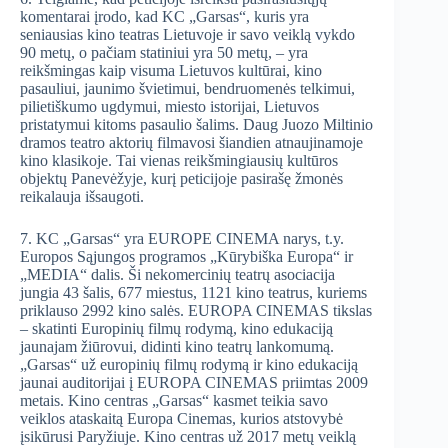
komentarai įrodo, kad KC „Garsas“, kuris yra
seniausias kino teatras Lietuvoje ir savo veiklą vykdo
90 metų, o pačiam statiniui yra 50 metų, – yra
reikšmingas kaip visuma Lietuvos kultūrai, kino
pasauliui, jaunimo švietimui, bendruomenės telkimui,
pilietiškumo ugdymui, miesto istorijai, Lietuvos
pristatymui kitoms pasaulio šalims. Daug Juozo Miltinio
dramos teatro aktorių filmavosi šiandien atnaujinamoje
kino klasikoje. Tai vienas reikšmingiausių kultūros
objektų Panevėžyje, kurį peticijoje pasirašę žmonės
reikalauja išsaugoti.
7. KC „Garsas“ yra EUROPE CINEMA narys, t.y.
Europos Sąjungos programos „Kūrybiška Europa“ ir
„MEDIA“ dalis. Ši nekomercinių teatrų asociacija
jungia 43 šalis, 677 miestus, 1121 kino teatrus, kuriems
priklauso 2992 kino salės. EUROPA CINEMAS tikslas
– skatinti Europinių filmų rodymą, kino edukaciją
jaunajam žiūrovui, didinti kino teatrų lankomumą.
„Garsas“ už europinių filmų rodymą ir kino edukaciją
jaunai auditorijai į EUROPA CINEMAS priimtas 2009
metais. Kino centras „Garsas“ kasmet teikia savo
veiklos ataskaitą Europa Cinemas, kurios atstovybė
įsikūrusi Paryžiuje. Kino centras už 2017 metų veiklą