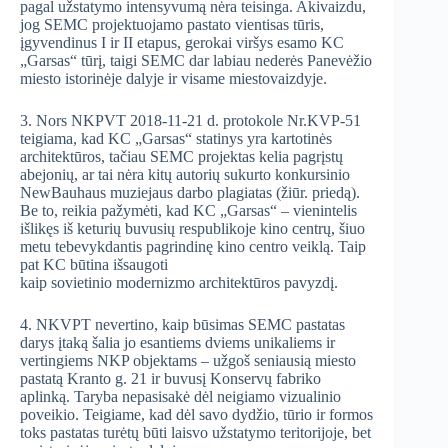
pagal užstatymo intensyvumą nėra teisinga. Akivaizdu,
jog SEMC projektuojamo pastato vientisas tūris,
įgyvendinus I ir II etapus, gerokai viršys esamo KC
„Garsas“ tūrį, taigi SEMC dar labiau nederės Panevėžio
miesto istorinėje dalyje ir visame miestovaizdyje.
3. Nors NKPVT 2018-11-21 d. protokole Nr.KVP-51
teigiama, kad KC „Garsas“ statinys yra kartotinės
architektūros, tačiau SEMC projektas kelia pagrįstų
abejonių, ar tai nėra kitų autorių sukurto konkursinio
NewBauhaus muziejaus darbo plagiatas (žiūr. priedą).
Be to, reikia pažymėti, kad KC „Garsas“ – vienintelis
išlikęs iš keturių buvusių respublikoje kino centrų, šiuo
metu tebevykdantis pagrindinę kino centro veiklą. Taip
pat KC būtina išsaugoti
kaip sovietinio modernizmo architektūros pavyzdį.
4. NKVPT nevertino, kaip būsimas SEMC pastatas
darys įtaką šalia jo esantiems dviems unikaliems ir
vertingiems NKP objektams – užgoš seniausią miesto
pastatą Kranto g. 21 ir buvusį Konservų fabriko
aplinką. Taryba nepasisakė dėl neigiamo vizualinio
poveikio. Teigiame, kad dėl savo dydžio, tūrio ir formos
toks pastatas turėtų būti laisvo užstatymo teritorijoje, bet