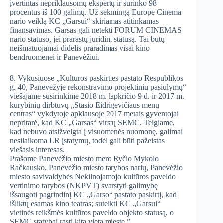
įvertintas nepriklausomų ekspertų ir surinko 98
procentus iš 100 galimų. Už sėkmingą Europe Cinema
nario veiklą KC „Garsui“ skiriamas atitinkamas
finansavimas. Garsas gali netekti FORUM CINEMAS
nario statuso, jei prarastų juridinį statusą. Tai būtų
neišmatuojamai didelis praradimas visai kino
bendruomenei ir Panevėžiui.
8. Vykusiuose „Kultūros paskirties pastato Respublikos
g. 40, Panevėžyje rekonstravimo projektinių pasiūlymų“
viešajame susirinkime 2018 m. lapkričio 9 d. ir 2017 m.
kūrybinių dirbtuvų „Stasio Eidrigevičiaus menų
centras“ vykdytoje apklausoje 2017 metais gyventojai
nepritarė, kad KC „Garsas“ virstų SEMC. Teigiame,
kad nebuvo atsižvelgta į visuomenės nuomonę, galimai
nesilaikoma LR įstatymų, todėl gali būti pažeistas
viešasis interesas.
Prašome Panevėžio miesto mero Ryčio Mykolo
Račkausko, Panevėžio miesto tarybos narių, Panevėžio
miesto savivaldybės Nekilnojamojo kultūros paveldo
vertinimo tarybos (NKPVT) svarstyti galimybę
išsaugoti pagrindinį KC „Garso“ pastato paskirtį, kad
išliktų esamas kino teatras; suteikti KC „Garsui“
vietinės reikšmės kultūros paveldo objekto statusą, o
SEMC statybai rasti kitą vietą mieste.”