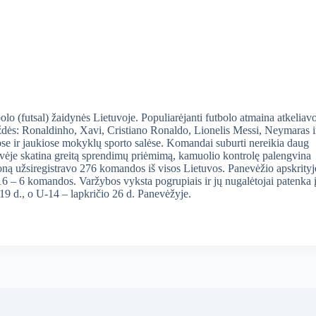
 (futsal) žaidynės Lietuvoje. Populiarėjanti futbolo atmaina atkeliav
gždės: Ronaldinho, Xavi, Cristiano Ronaldo, Lionelis Messi, Neymaras i
ltose ir jaukiose mokyklų sporto salėse. Komandai suburti nereikia daug
dvėje skatina greitą sprendimų priėmimą, kamuolio kontrolę palengvina
užsiregistravo 276 komandos iš visos Lietuvos. Panevėžio apskrityj
6 – 6 komandos. Varžybos vyksta pogrupiais ir jų nugalėtojai patenka 
 19 d., o U-14 – lapkričio 26 d. Panevėžyje.