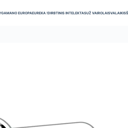
YGA
MANO EUROPA
EUREKA !
DIRBTINIS INTELEKTAS
UŽ VAIRO
LAISVALAIKIS