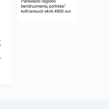
o
r
e
į