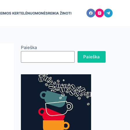
ŠEIMOS KERTELĖ
NUOMONĖS
REIKIA ŽINOTI
Paieška
Paieška