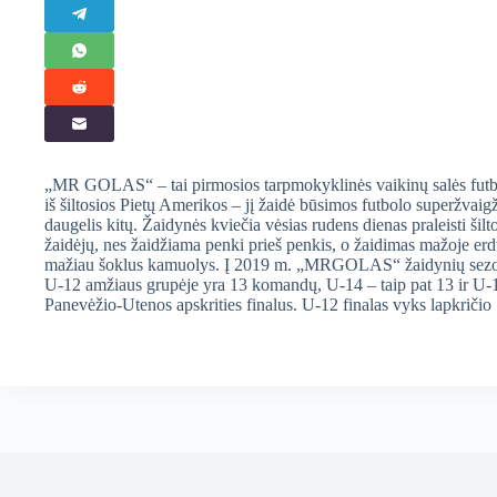
„MR GOLAS“ – tai pirmosios tarpmokyklinės vaikinų salės futbolo
iš šiltosios Pietų Amerikos – jį žaidė būsimos futbolo superžvai
daugelis kitų. Žaidynės kviečia vėsias rudens dienas praleisti ši
žaidėjų, nes žaidžiama penki prieš penkis, o žaidimas mažoje er
mažiau šoklus kamuolys. Į 2019 m. „MRGOLAS“ žaidynių sezoną 
U-12 amžiaus grupėje yra 13 komandų, U-14 – taip pat 13 ir U-1
Panevėžio-Utenos apskrities finalus. U-12 finalas vyks lapkričio