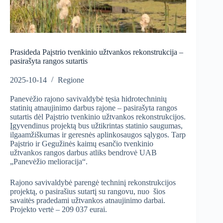
Prasideda Paįstrio tvenkinio užtvankos rekonstrukcija –
pasirašyta rangos sutartis
2025-10-14
Regione
Panevėžio rajono savivaldybė tęsia hidrotechninių
statinių atnaujinimo darbus rajone – pasirašyta rangos
sutartis dėl Paįstrio tvenkinio užtvankos rekonstrukcijos.
Įgyvendinus projektą bus užtikrintas statinio saugumas,
ilgaamžiškumas ir geresnės aplinkosaugos sąlygos. Tarp
Paįstrio ir Gegužinės kaimų esančio tvenkinio
užtvankos rangos darbus atliks bendrovė UAB
„Panevėžio melioracija“.
Rajono savivaldybė parengė techninį rekonstrukcijos
projektą, o pasirašius sutartį su rangovu, nuo šios
savaitės pradedami užtvankos atnaujinimo darbai.
Projekto vertė – 209 037 eurai.