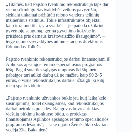
„Tikimės, kad Paįstrio tvenkinio rekonstrukcija taps dar
vienu sėkmingu Savivaldybės veiklos pavyzdžiu,
siekiant tinkamai prižiūrėti rajono vandens telkinių
inžinerinius statinius. Tokie infrastruktūros objektai,
kaip ir rajono tiltai, yra svarbūs – jie padeda užtikrinti
gyventojų saugumą, gerina gyvenimo kokybę ir
prisideda prie darnaus kraštovaizdžio išsaugojimo“, –
teigė rajono savivaldybės administracijos direktorius
Edmundas Toliušis.
Paįstrio tvenkinio rekonstrukcijos darbai finansuojami iš
Aplinkos apsaugos rėmimo specialiosios programos
lėšų. Pagal sutarties sąlygas rangovas iki šių metų
pabaigos turi atlikti darbų už ne mažiau kaip 90 245
eurus, o visus rekonstrukcijos darbus užbaigti iki kitų
metų spalio vidurio.
„Paįstrio tvenkinio užtvankos būklė jau kurį laiką kėlė
susirūpinimą, todėl džiaugiamės, kad rekonstrukcijos
darbai netrukus prasidės. Rangovas buvo atrinktas
viešųjų pirkimų konkurso būdu, o projektas
finansuojamas Aplinkos apsaugos rėmimo specialiosios
programos lėšomis“, – sakė rajono Žemės ūkio skyriaus
vedėja Zita Bakanienė.