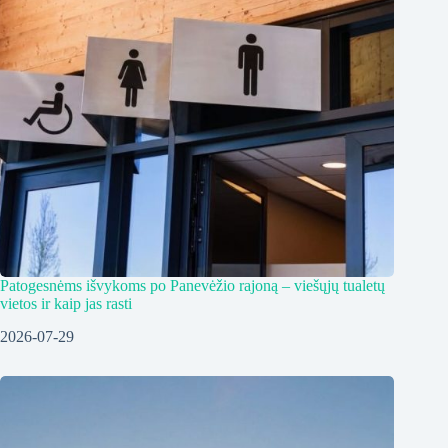
Patogesnėms išvykoms po Panevėžio rajoną – viešųjų tualetų
vietos ir kaip jas rasti
2026-07-29