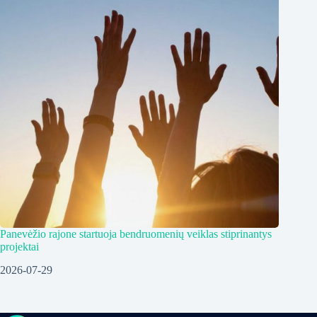
Panevėžio rajone startuoja bendruomenių veiklas stiprinantys
projektai
2026-07-29