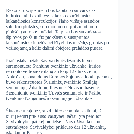
Rekonstrukcijos metu bus kapitaliai sutvarkytas
hidrotechninis statinys: pakeistos surūdijusios
laikančiosios konstrukcijos, šlaito viršuje esančios
šalitilčio plokštės, suremontuoti ir pritvirtinti nuo
plokščių atitrūkę turėklai. Taip pat bus sutvarkytos
išplovos po šalitilčio plokštėmis, sustiprintos
laikančiosios sienelės bei išlygintas nusėdęs gruntas po
važiuojamąja kelio dalimi abiejose pralaidos pusėse.
Praėjusiais metais Savivaldybės lėšomis buvo
suremontuota Staniūnų tvenkinio užtvanka, kurios
remonto vertė siekė daugiau kaip 127 tūkst. eurų.
Anksčiau, panaudojus Europos Sąjungos fondų paramą,
buvo rekonstruotos Švaininkų tvenkinio Smilgių
seniūnijoje, Žibartonių II esantis Nevėžio baseine,
Stepanionių tvenkinio Upytės seniūnijoje ir Pažibų
tvenkinio Naujamiesčio seniūnijoje užtvankos.
Šiuo metu rajone yra 24 hidrotechniniai statiniai, iš
kurių keturi priklauso valstybei, tačiau yra perduoti
Savivaldybei patikėjimo teise – šios užtvankos jau
sutvarkytos. Savivaldybei priklauso dar 12 užtvankų,
įskaitant ir Paįstrio.