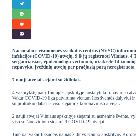
Nacionalinis visuomenės sveikatos centras (NVSC) informuoj
infekcijos (COVID-19) atvejų. 9 iš jų registruoti Vilniaus, 
sergančiaisiais, epidemiologų vertinimu, užsikrėtė 14 žmonių
nepavyko. Įvežtinių atvejų per praėjusią parą neregistruot
7 nauji atvejai siejami su židiniais
4 vakarykštę parą Tauragės apskrityje nustatyti koronaviruso atv
Vakar COVID-19 liga patvirtinta vienam šios šventės dalyviui i
su protrūkiu dabar iš viso siejami 7 koronaviruso atvejai.
2 nauji atvejai Vilniaus apskrityje siejami su asmenine švente, 
viso su šiuo židiniu siejami 9 COVID-19 atvejai.
Taip pat vakar fiksuotas naujas židinys Kauno apskrityje. Korona