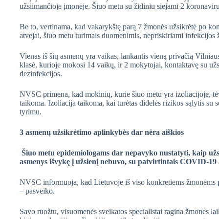
užsiimančioje įmonėje. Šiuo metu su židiniu siejami 2 koronaviru
Be to, vertinama, kad vakarykštę parą 7 žmonės užsikrėtė po kont
atvejai, šiuo metu turimais duomenimis, nepriskiriami infekcijos 
Vienas iš šių asmenų yra vaikas, lankantis vieną privačią Vilniau
klasė, kurioje mokosi 14 vaikų, ir 2 mokytojai, kontaktavę su užs
dezinfekcijos.
NVSC primena, kad mokinių, kurie šiuo metu yra izoliacijoje, tėva
taikoma. Izoliacija taikoma, kai turėtas didelės rizikos sąlytis s
tyrimu.
3 asmenų užsikrėtimo aplinkybės dar nėra aiškios
Šiuo metu epidemiologams dar nepavyko nustatyti, kaip užs
asmenys išvykę į užsienį nebuvo, su patvirtintais COVID-19
NVSC informuoja, kad Lietuvoje iš viso konkretiems žmonėms p
– pasveiko.
Savo ruožtu, visuomenės sveikatos specialistai ragina žmones lai