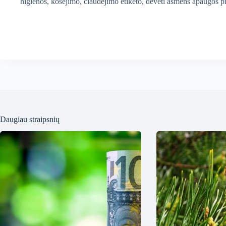
higienos, kosėjimo, čiaudėjimo etiketo, dėvėti asmens apaugos prie
Daugiau straipsnių