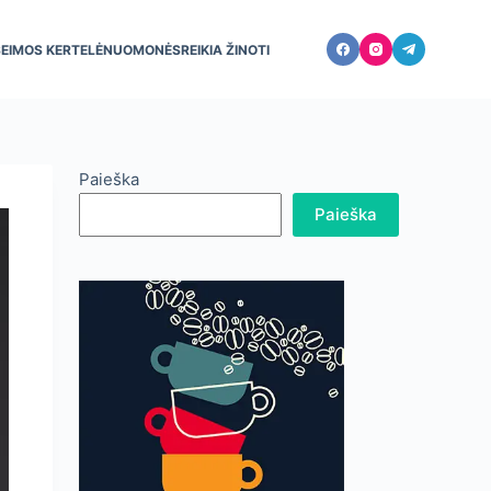
ŠEIMOS KERTELĖ
NUOMONĖS
REIKIA ŽINOTI
Paieška
Paieška