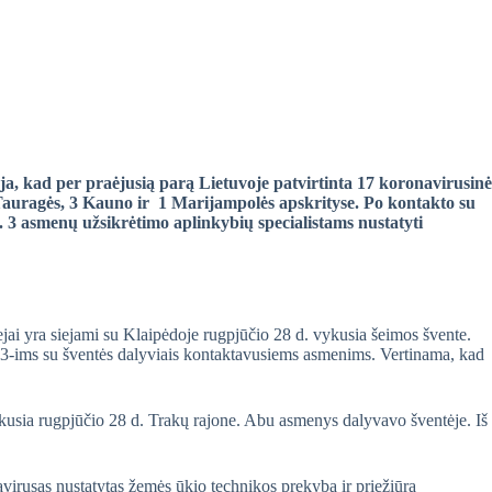
a, kad per praėjusią parą Lietuvoje patvirtinta 17 koronavirusinė
4 Tauragės, 3 Kauno ir 1 Marijampolės apskrityse.
Po kontakto su
. 3 asmenų užsikrėtimo aplinkybių specialistams nustatyti
a.
ejai yra siejami su Klaipėdoje rugpjūčio 28 d. vykusia šeimos švente.
r 3-ims su šventės dalyviais kontaktavusiems asmenims. Vertinama, kad
vykusia rugpjūčio 28 d. Trakų rajone. Abu asmenys dalyvavo šventėje. Iš
virusas nustatytas žemės ūkio technikos prekyba ir priežiūra