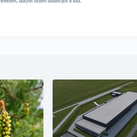
mones, laikytis fizinės distancijos ir kita.