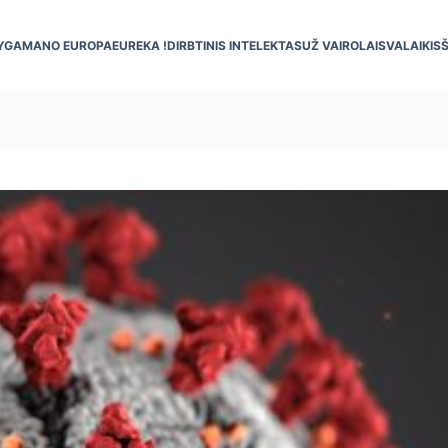
YGA
MANO EUROPA
EUREKA !
DIRBTINIS INTELEKTAS
UŽ VAIRO
LAISVALAIKIS