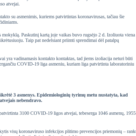
so atvejai.
akto su asmenimis, kuriems patvirtintas koronavirusas, tačiau šie
židiniams.
s mokyklą. Paskutinį kartą joje vaikas buvo rugsėjo 2 d. Izoliuota viena
ikrėtusiuoju. Taip pat nedelsiant priimti sprendimai dėl patalpų
i yra vadinamasis kontakto kontaktas, tad jiems izoliacija neturi būti
u sergančiu COVID-19 liga asmeniu, kuriam liga patvirtinta laboratoriniu
ikrėtė 3 asmenys. Epidemiologinių tyrimų metu nustatyta, kad
 atvejais nebendravo.
atvirtinta 3100 COVID-19 ligos atvejai, tebeserga 1046 asmenų, 1955
kytis visų koronaviruso infekcijos plitimo prevencijos priemonių – rank