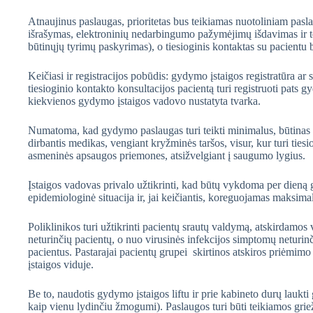
Atnaujinus paslaugas, prioritetas bus teikiamas nuotoliniam pasl
išrašymas, elektroninių nedarbingumo pažymėjimų išdavimas ir tę
būtinųjų tyrimų paskyrimas), o tiesioginis kontaktas su pacientu
Keičiasi ir registracijos pobūdis: gydymo įstaigos registratūra ar
tiesioginio kontakto konsultacijos pacientą turi registruoti pats g
kiekvienos gydymo įstaigos vadovo nustatyta tvarka.
Numatoma, kad gydymo paslaugas turi teikti minimalus, būtinas pa
dirbantis medikas, vengiant kryžminės taršos, visur, kur turi tiesi
asmeninės apsaugos priemones, atsižvelgiant į saugumo lygius.
Įstaigos vadovas privalo užtikrinti, kad būtų vykdoma per dieną
epidemiologinė situacija ir, jai keičiantis, koreguojamas maksim
Poliklinikos turi užtikrinti pacientų srautų valdymą, atskirdamos
neturinčių pacientų, o nuo virusinės infekcijos simptomų neturinč
pacientus. Pastarajai pacientų grupei skirtinos atskiros priėmimo
įstaigos viduje.
Be to, naudotis gydymo įstaigos liftu ir prie kabineto durų laukti
kaip vienu lydinčiu žmogumi). Paslaugos turi būti teikiamos griež