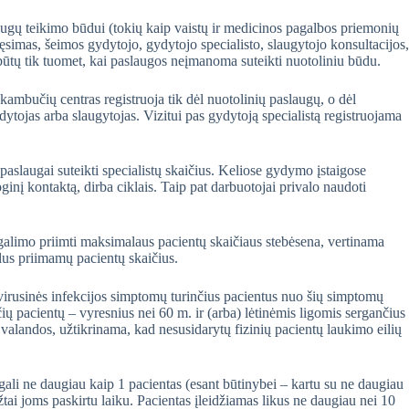
augų teikimo būdui (tokių kaip vaistų ir medicinos pagalbos priemonių
simas, šeimos gydytojo, gydytojo specialisto, slaugytojo konsultacijos,
 būtų tik tuomet, kai paslaugos neįmanoma suteikti nuotoliniu būdu.
 skambučių centras registruoja tik dėl nuotolinių paslaugų, o dėl
ydytojas arba slaugytojas. Vizitui pas gydytoją specialistą registruojama
slaugai suteikti specialistų skaičius. Keliose gydymo įstaigose
oginį kontaktą, dirba ciklais. Taip pat darbuotojai privalo naudoti
 galimo priimti maksimalaus pacientų skaičiaus stebėsena, vertinama
alus priimamų pacientų skaičius.
 virusinės infekcijos simptomų turinčius pacientus nuo šių simptomų
ių pacientų – vyresnius nei 60 m. ir (arba) lėtinėmis ligomis sergančius
 valandos, užtikrinama, kad nesusidarytų fizinių pacientų laukimo eilių
 gali ne daugiau kaip 1 pacientas (esant būtinybei – kartu su ne daugiau
tai joms paskirtu laiku. Pacientas įleidžiamas likus ne daugiau nei 10