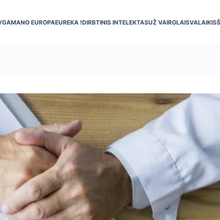
YGA
MANO EUROPA
EUREKA !
DIRBTINIS INTELEKTAS
UŽ VAIRO
LAISVALAIKIS