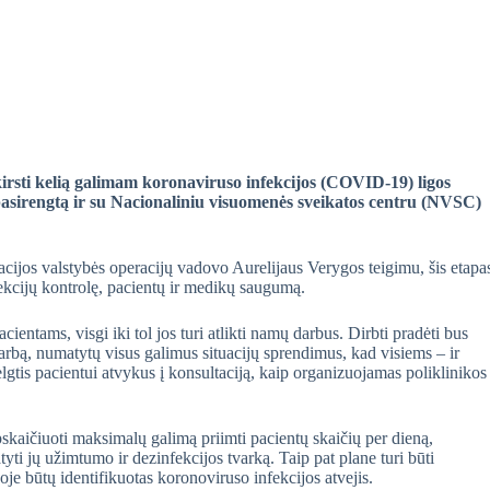
kirsti kelią galimam
koronaviruso infekcijos (COVID-19) ligos
 pasirengtą ir su Nacionaliniu visuomenės sveikatos centru (NVSC)
acijos valstybės operacijų vadovo Aurelijaus Verygos teigimu, šis etapa
fekcijų kontrolę, pacientų ir medikų saugumą.
cientams, visgi iki tol jos turi atlikti namų darbus. Dirbti pradėti bus
darbą, numatytų visus galimus situacijų sprendimus, kad visiems – ir
 elgtis pacientui atvykus į konsultaciją, kaip organizuojamas poliklinikos
pskaičiuoti maksimalų galimą priimti pacientų skaičių per dieną,
ti jų užimtumo ir dezinfekcijos tvarką. Taip pat plane turi būti
oje būtų identifikuotas koronoviruso infekcijos atvejis.