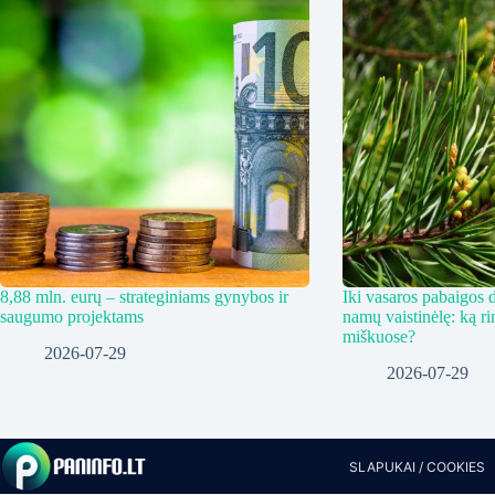
8,88 mln. eurų – strateginiams gynybos ir
Iki vasaros pabaigos d
saugumo projektams
namų vaistinėlę: ką ri
miškuose?
2026-07-29
2026-07-29
SLAPUKAI / COOKIES