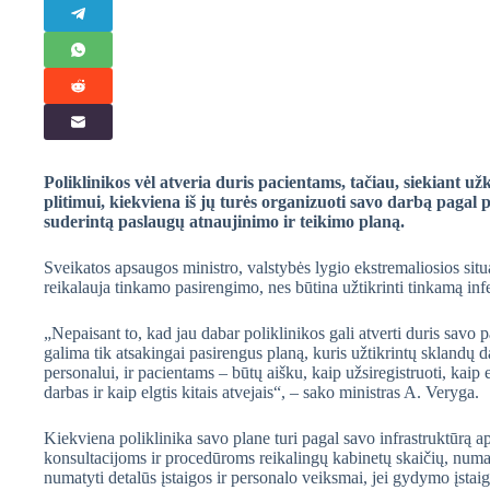
Poliklinikos vėl atveria duris pacientams, tačiau, siekiant už
plitimui,
kiekviena iš jų turės organizuoti savo darbą pagal
suderintą paslaugų atnaujinimo ir teikimo planą.
Sveikatos apsaugos ministro, valstybės lygio ekstremaliosios situ
reikalauja tinkamo pasirengimo, nes būtina užtikrinti tinkamą in
„Nepaisant to, kad jau dabar poliklinikos gali atverti duris savo pa
galima tik atsakingai pasirengus planą, kuris užtikrintų sklandų 
personalui, ir pacientams – būtų aišku, kaip užsiregistruoti, kaip
darbas ir kaip elgtis kitais atvejais“, – sako ministras A. Veryga.
Kiekviena poliklinika savo plane turi pagal savo infrastruktūrą a
konsultacijoms ir procedūroms reikalingų kabinetų skaičių, numaty
numatyti detalūs įstaigos ir personalo veiksmai, jei gydymo įstaig