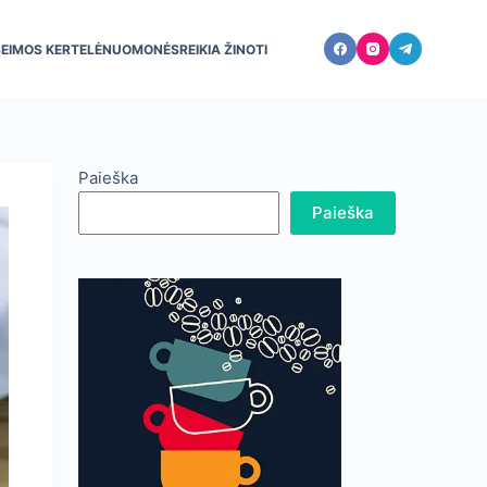
ŠEIMOS KERTELĖ
NUOMONĖS
REIKIA ŽINOTI
Paieška
Paieška