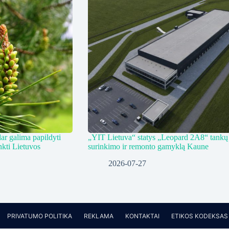
ar galima papildyti
„YIT Lietuva“ statys „Leopard 2A8“ tankų
nkti Lietuvos
surinkimo ir remonto gamyklą Kaune
2026-07-27
PRIVATUMO POLITIKA
REKLAMA
KONTAKTAI
ETIKOS KODEKSAS