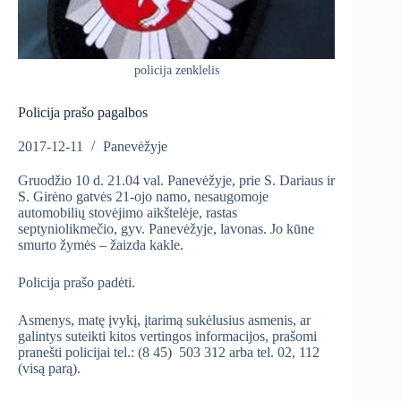
policija zenklelis
Policija prašo pagalbos
2017-12-11
Panevėžyje
Gruodžio 10 d. 21.04 val. Panevėžyje, prie S. Dariaus ir
S. Girėno gatvės 21-ojo namo, nesaugomoje
automobilių stovėjimo aikštelėje, rastas
septyniolikmečio, gyv. Panevėžyje, lavonas. Jo kūne
smurto žymės – žaizda kakle.
Policija prašo padėti.
Asmenys, matę įvykį, įtarimą sukėlusius asmenis, ar
galintys suteikti kitos vertingos informacijos, prašomi
pranešti policijai tel.: (8 45) 503 312 arba tel. 02, 112
(visą parą).