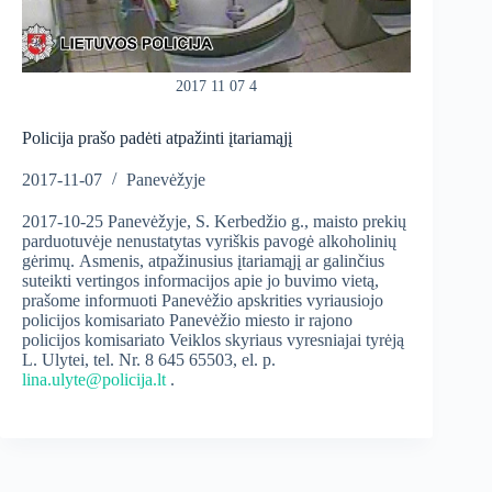
2017 11 07 4
Policija prašo padėti atpažinti įtariamąjį
2017-11-07
Panevėžyje
2017-10-25 Panevėžyje, S. Kerbedžio g., maisto prekių
parduotuvėje nenustatytas vyriškis pavogė alkoholinių
gėrimų.
Asmenis, atpažinusius įtariamąjį ar galinčius
suteikti vertingos informacijos apie jo buvimo vietą,
prašome informuoti Panevėžio apskrities vyriausiojo
policijos komisariato Panevėžio miesto ir rajono
policijos komisariato Veiklos skyriaus vyresniajai tyrėją
L. Ulytei, tel. Nr. 8 645 65503, el. p.
lina.ulyte@policija.lt
.