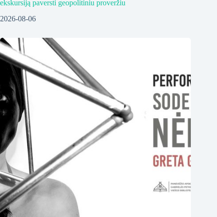
ekskursiją paversti geopolitiniu proveržiu
2026-08-06