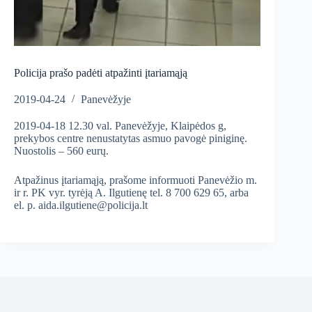
Policija prašo padėti atpažinti įtariamąją
2019-04-24
Panevėžyje
2019-04-18 12.30 val. Panevėžyje, Klaipėdos g,
prekybos centre nenustatytas asmuo pavogė piniginę.
Nuostolis – 560 eurų.
Atpažinus įtariamąją, prašome informuoti Panevėžio m.
ir r. PK vyr. tyrėją A. Ilgutienę tel. 8 700 629 65, arba
el. p. aida.ilgutiene@policija.lt