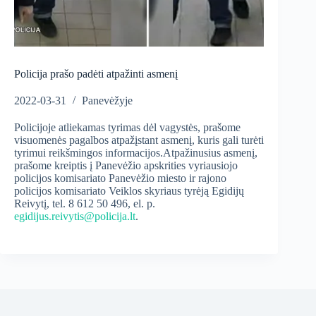
Policija prašo padėti atpažinti asmenį
2022-03-31
Panevėžyje
Policijoje atliekamas tyrimas dėl vagystės, prašome
visuomenės pagalbos atpažįstant asmenį, kuris gali turėti
tyrimui reikšmingos informacijos.Atpažinusius asmenį,
prašome kreiptis į Panevėžio apskrities vyriausiojo
policijos komisariato Panevėžio miesto ir rajono
policijos komisariato Veiklos skyriaus tyrėją Egidijų
Reivytį, tel. 8 612 50 496, el. p.
egidijus.reivytis@policija.lt
.