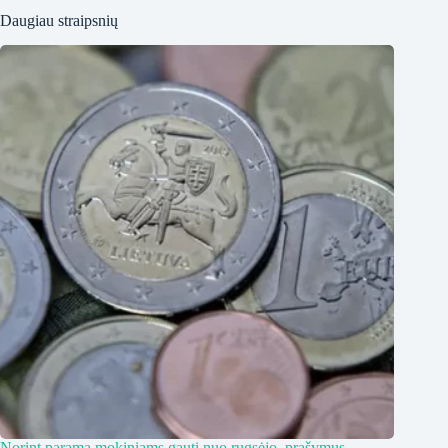
Daugiau straipsnių
Norint paramą mokiniams gauti nuo rugsėjo, prašymus