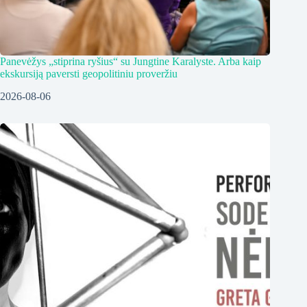
Panevėžys „stiprina ryšius“ su Jungtine Karalyste. Arba kaip
ekskursiją paversti geopolitiniu proveržiu
2026-08-06