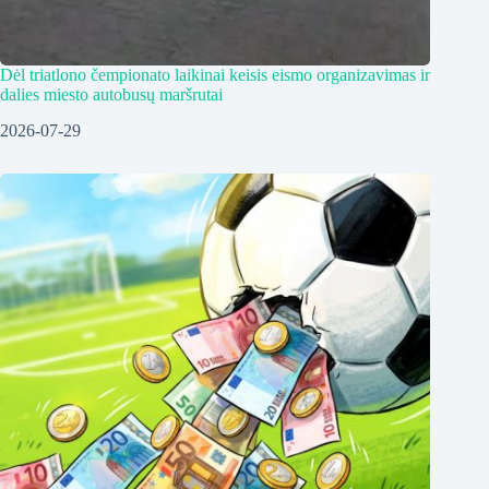
Dėl triatlono čempionato laikinai keisis eismo organizavimas ir
dalies miesto autobusų maršrutai
2026-07-29