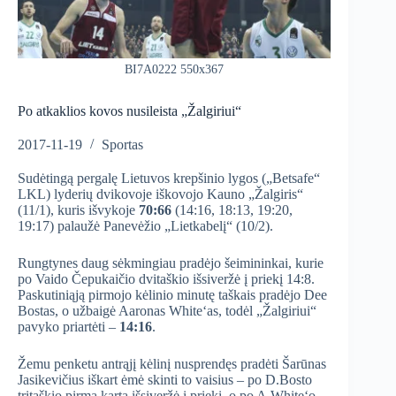
BI7A0222 550x367
Po atkaklios kovos nusileista „Žalgiriui“
2017-11-19
Sportas
Sudėtingą pergalę Lietuvos krepšinio lygos („Betsafe“
LKL) lyderių dvikovoje iškovojo Kauno „Žalgiris“
(11/1), kuris išvykoje
70:66
(14:16, 18:13, 19:20,
19:17) palaužė Panevėžio „Lietkabelį“ (10/2).
Rungtynes daug sėkmingiau pradėjo šeimininkai, kurie
po Vaido Čepukaičio dvitaškio išsiveržė į priekį 14:8.
Paskutiniąją pirmojo kėlinio minutę taškais pradėjo Dee
Bostas, o užbaigė Aaronas White‘as, todėl „Žalgiriui“
pavyko priartėti –
14:16
.
Žemu penketu antrąjį kėlinį nusprendęs pradėti Šarūnas
Jasikevičius iškart ėmė skinti to vaisius – po D.Bosto
tritaškio pirmą kartą išsiveržė į priekį, o po A.White‘o