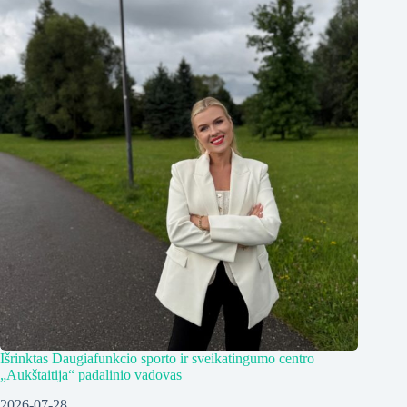
Išrinktas Daugiafunkcio sporto ir sveikatingumo centro
„Aukštaitija“ padalinio vadovas
2026-07-28