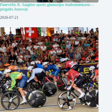
Panevėžio R. Sargūno sporto gimnazijos triatlonininkams –
pergalės Jonavoje
2026-07-21