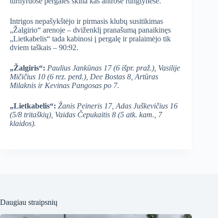
turnyruose pergales skina kas antrose rungtynėse.
Intrigos nepašykštėjo ir pirmasis klubų susitikimas
„Žalgirio“ arenoje – dviženklį pranašumą panaikinęs
„Lietkabelis“ tada kabinosi į pergalę ir pralaimėjo tik
dviem taškais – 90:92.
„Žalgiris“:
Paulius Jankūnas 17 (6 išpr. praž.), Vasilije
Mičičius 10 (6 rez. perd.), Dee Bostas 8, Artūras
Milaknis ir Kevinas Pangosas po 7.
„Lietkabelis“:
Žanis Peineris 17, Adas Juškevičius 16
(5/8 tritaškių), Vaidas Čepukaitis 8 (5 atk. kam., 7
klaidos).
Daugiau straipsnių