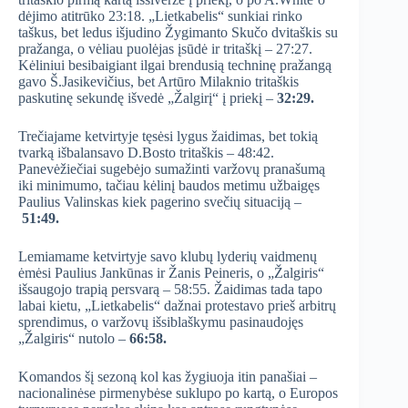
dėjimo atitrūko 23:18. „Lietkabelis“ sunkiai rinko
taškus, bet ledus išjudino Žygimanto Skučo dvitaškis su
pražanga, o vėliau puolėjas įsūdė ir tritaškį – 27:27.
Kėliniui besibaigiant ilgai brendusią techninę pražangą
gavo Š.Jasikevičius, bet Artūro Milaknio tritaškis
paskutinę sekundę išvedė „Žalgirį“ į priekį –
32:29.
Trečiajame ketvirtyje tęsėsi lygus žaidimas, bet tokią
tvarką išbalansavo D.Bosto tritaškis – 48:42.
Panevėžiečiai sugebėjo sumažinti varžovų pranašumą
iki minimumo, tačiau kėlinį baudos metimu užbaigęs
Paulius Valinskas kiek pagerino svečių situaciją –
51:49.
Lemiamame ketvirtyje savo klubų lyderių vaidmenų
ėmėsi Paulius Jankūnas ir Žanis Peineris, o „Žalgiris“
išsaugojo trapią persvarą – 58:55. Žaidimas tada tapo
labai kietu, „Lietkabelis“ dažnai protestavo prieš arbitrų
sprendimus, o varžovų išsiblaškymu pasinaudojęs
„Žalgiris“ nutolo –
66:58.
Komandos šį sezoną kol kas žygiuoja itin panašiai –
nacionalinėse pirmenybėse suklupo po kartą, o Europos