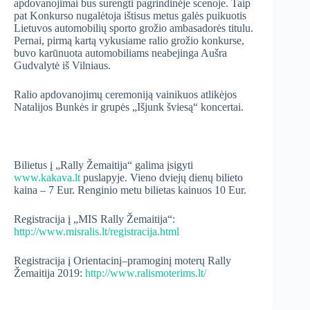
apdovanojimai bus surengti pagrindinėje scenoje. Taip
pat Konkurso nugalėtoja ištisus metus galės puikuotis
Lietuvos automobilių sporto grožio ambasadorės titulu.
Pernai, pirmą kartą vykusiame ralio grožio konkurse,
buvo karūnuota automobiliams neabejinga Aušra
Gudvalytė iš Vilniaus.
Ralio apdovanojimų ceremoniją vainikuos atlikėjos
Natalijos Bunkės ir grupės „Išjunk šviesą“ koncertai.
Bilietus į „Rally Žemaitija“ galima įsigyti
www.kakava.lt
puslapyje. Vieno dviejų dienų bilieto
kaina – 7 Eur. Renginio metu bilietas kainuos 10 Eur.
Registracija į „MIS Rally Žemaitija“:
http://www.misralis.lt/registracija.html
Registracija į Orientacinį–pramoginį moterų Rally
Žemaitija 2019:
http://www.ralismoterims.lt/