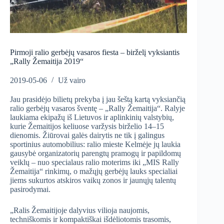
Pirmoji ralio gerbėjų vasaros fiesta – birželį vyksiantis
„Rally Žemaitija 2019“
2019-05-06
Už vairo
Jau prasidėjo bilietų prekyba į jau šeštą kartą vyksiančią
ralio gerbėjų vasaros šventę – „Rally Žemaitija“. Ralyje
laukiama ekipažų iš Lietuvos ir aplinkinių valstybių,
kurie Žemaitijos keliuose varžysis birželio 14–15
dienomis. Žiūrovai galės dairytis ne tik į galingus
sportinius automobilius: ralio mieste Kelmėje jų laukia
gausybė organizatorių parengtų pramogų ir papildomų
veiklų – nuo specialaus ralio moterims iki „MIS Rally
Žemaitija“ rinkimų, o mažųjų gerbėjų lauks specialiai
jiems sukurtos atskiros vaikų zonos ir jaunųjų talentų
pasirodymai.
„Ralis Žemaitijoje dalyvius vilioja naujomis,
techniškomis ir kompaktiškai išdėliotomis trasomis,