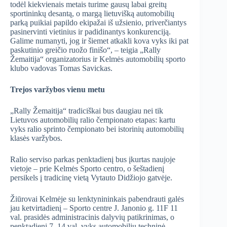
todėl kiekvienais metais turime gausų labai greitų
sportininkų desantą, o margą lietuvišką automobilių
parką puikiai papildo ekipažai iš užsienio, priverčiantys
pasinervinti vietinius ir padidinantys konkurenciją.
Galime numanyti, jog ir šiemet atkakli kova vyks iki pat
paskutinio greičio ruožo finišo“, – teigia „Rally
Žemaitija“ organizatorius ir Kelmės automobilių sporto
klubo vadovas Tomas Savickas.
Trejos varžybos vienu metu
„Rally Žemaitija“ tradiciškai bus daugiau nei tik
Lietuvos automobilių ralio čempionato etapas: kartu
vyks ralio sprinto čempionato bei istorinių automobilių
klasės varžybos.
Ralio serviso parkas penktadienį bus įkurtas naujoje
vietoje – prie Kelmės Sporto centro, o šeštadienį
persikels į tradicinę vietą Vytauto Didžiojo gatvėje.
Žiūrovai Kelmėje su lenktynininkais pabendrauti galės
jau ketvirtadienį – Sporto centre J. Janonio g. 11F 11
val. prasidės administracinis dalyvių patikrinimas, o
penktadienį 7–14 val. vyks automobilių techninė