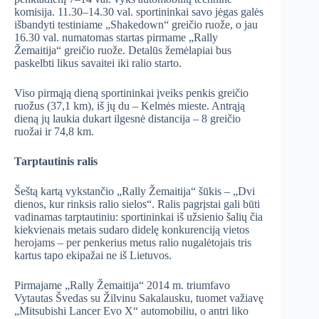
komisija. 11.30–14.30 val. sportininkai savo jėgas galės
išbandyti testiniame „Shakedown“ greičio ruože, o jau
16.30 val. numatomas startas pirmame „Rally
Žemaitija“ greičio ruože. Detalūs žemėlapiai bus
paskelbti likus savaitei iki ralio starto.
Viso pirmąją dieną sportininkai įveiks penkis greičio
ruožus (37,1 km), iš jų du – Kelmės mieste. Antrąją
dieną jų laukia dukart ilgesnė distancija – 8 greičio
ruožai ir 74,8 km.
Tarptautinis ralis
Šeštą kartą vykstančio „Rally Žemaitija“ šūkis – „Dvi
dienos, kur rinksis ralio sielos“. Ralis pagrįstai gali būti
vadinamas tarptautiniu: sportininkai iš užsienio šalių čia
kiekvienais metais sudaro didelę konkurenciją vietos
herojams – per penkerius metus ralio nugalėtojais tris
kartus tapo ekipažai ne iš Lietuvos.
Pirmajame „Rally Žemaitija“ 2014 m. triumfavo
Vytautas Švedas su Žilvinu Sakalausku, tuomet važiavę
„Mitsubishi Lancer Evo X“ automobiliu, o antri liko