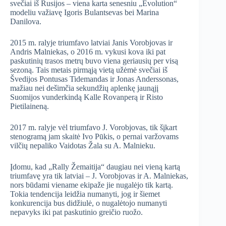
svečiai iš Rusijos – viena karta senesniu „Evolution“
modeliu važiavę Igoris Bulantsevas bei Marina
Danilova.
2015 m. ralyje triumfavo latviai Janis Vorobjovas ir
Andris Malniekas, o 2016 m. vykusi kova iki pat
paskutinių trasos metrų buvo viena geriausių per visą
sezoną. Tais metais pirmąją vietą užėmė svečiai iš
Švedijos Pontusas Tidemandas ir Jonas Anderssonas,
mažiau nei dešimčia sekundžių aplenkę jaunąjį
Suomijos vunderkindą Kalle Rovanperą ir Risto
Pietilaineną.
2017 m. ralyje vėl triumfavo J. Vorobjovas, tik šįkart
stenogramą jam skaitė Ivo Pūkis, o pernai varžovams
vilčių nepaliko Vaidotas Žala su A. Malnieku.
Įdomu, kad „Rally Žemaitija“ daugiau nei vieną kartą
triumfavę yra tik latviai – J. Vorobjovas ir A. Malniekas,
nors būdami viename ekipaže jie nugalėjo tik kartą.
Tokia tendencija leidžia numanyti, jog ir šiemet
konkurencija bus didžiulė, o nugalėtojo numanyti
nepavyks iki pat paskutinio greičio ruožo.