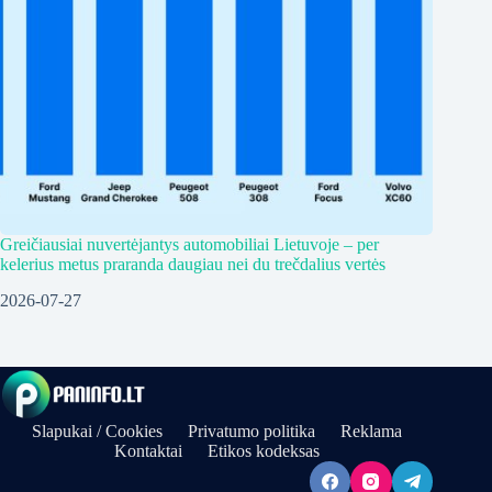
Greičiausiai nuvertėjantys automobiliai Lietuvoje – per
kelerius metus praranda daugiau nei du trečdalius vertės
2026-07-27
Slapukai / Cookies
Privatumo politika
Reklama
Kontaktai
Etikos kodeksas