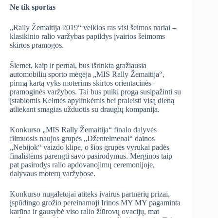
Ne tik sportas
„Rally Žemaitija 2019“ veiklos ras visi šeimos nariai –
klasikinio ralio varžybas papildys įvairios šeimoms
skirtos pramogos.
Šiemet, kaip ir pernai, bus išrinkta gražiausia
automobilių sporto mėgėja „MIS Rally Žemaitija“,
pirmą kartą vyks moterims skirtos orientacinės–
pramoginės varžybos. Tai bus puiki proga susipažinti su
įstabiomis Kelmės apylinkėmis bei praleisti visą dieną
atliekant smagias užduotis su draugių kompanija.
Konkurso „MIS Rally Žemaitija“ finalo dalyvės
filmuosis naujos grupės „Džentelmenai“ dainos
„Nebijok“ vaizdo klipe, o šios grupės vyrukai padės
finalistėms parengti savo pasirodymus. Merginos taip
pat pasirodys ralio apdovanojimų ceremonijoje,
dalyvaus moterų varžybose.
Konkurso nugalėtojai atiteks įvairūs partnerių prizai,
įspūdingo grožio pereinamoji Irinos MY MY pagaminta
karūna ir gausybė viso ralio žiūrovų ovacijų, mat