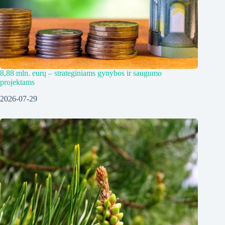
8,88 mln. eurų – strateginiams gynybos ir saugumo
projektams
2026-07-29