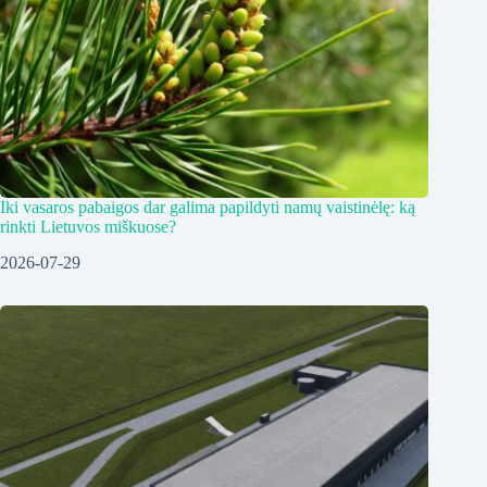
Iki vasaros pabaigos dar galima papildyti namų vaistinėlę: ką
rinkti Lietuvos miškuose?
2026-07-29