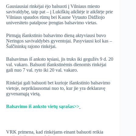
Gausiausiai rinkėjai ėjo balsuoti į Vilniaus miesto
savivaldybę, taip pat – į Lukiškių aikštėje ir aikštėje prie
Vilniaus spaudos rūmų bei Kaune Vytauto Didžiojo
universiteto patalpose įrengtas balsavimo vietas.
Pirmąją išankstinio balsavimo dieną aktyviausi buvo
Neringos savivaldybės gyventojai. Pasyviausi kol kas –
Šalčininkų rajono rinkėjai.
Balsavimas iš anksto tęsiasi, jis truks iki gegužės 9 d. 20
val. vakaro. Balsuoti išankstinėmis dienomis rinkėjai
gali nuo 7 val. ryto iki 20 val. vakaro.
Rinkėjai gali balsuoti bet kurioje išankstinio balsavimo
vietoje, nepriklausomai nuo to, kur jie yra deklaravę
gyvenamąją vietą.
Balsavimo iš anksto vietų sąrašas>>
VRK primena, kad rinkėjams einant balsuoti reikia