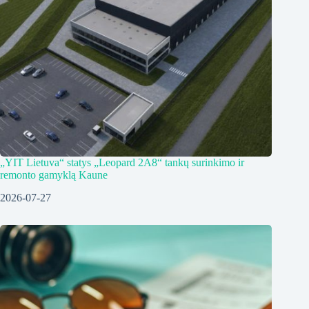
„YIT Lietuva“ statys „Leopard 2A8“ tankų surinkimo ir
remonto gamyklą Kaune
2026-07-27