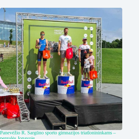
Panevėžio R. Sargūno sporto gimnazijos triatlonininkams –
pergalės Jonavoje