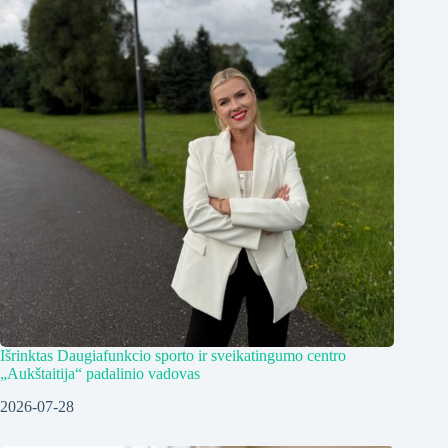
Išrinktas Daugiafunkcio sporto ir sveikatingumo centro
„Aukštaitija“ padalinio vadovas
2026-07-28