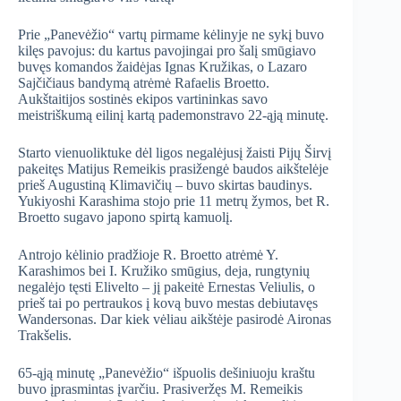
Prie „Panevėžio“ vartų pirmame kėlinyje ne sykį buvo
kilęs pavojus: du kartus pavojingai pro šalį smūgiavo
buvęs komandos žaidėjas Ignas Kružikas, o Lazaro
Sajčičiaus bandymą atrėmė Rafaelis Broetto.
Aukštaitijos sostinės ekipos vartininkas savo
meistriškumą eilinį kartą pademonstravo 22-ąją minutę.
Starto vienuoliktuke dėl ligos negalėjusį žaisti Pijų Širvį
pakeitęs Matijus Remeikis prasižengė baudos aikštelėje
prieš Augustiną Klimavičių – buvo skirtas baudinys.
Yukiyoshi Karashima stojo prie 11 metrų žymos, bet R.
Broetto sugavo japono spirtą kamuolį.
Antrojo kėlinio pradžioje R. Broetto atrėmė Y.
Karashimos bei I. Kružiko smūgius, deja, rungtynių
negalėjo tęsti Elivelto – jį pakeitė Ernestas Veliulis, o
prieš tai po pertraukos į kovą buvo mestas debiutavęs
Wandersonas. Dar kiek vėliau aikštėje pasirodė Aironas
Trakšelis.
65-ąją minutę „Panevėžio“ išpuolis dešiniuoju kraštu
buvo įprasmintas įvarčiu. Prasiveržęs M. Remeikis