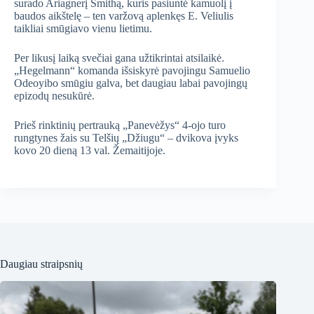
surado Ariagnerį Smithą, kuris pasiuntė kamuolį į
baudos aikštelę – ten varžovą aplenkęs E. Veliulis
taikliai smūgiavo vienu lietimu.
Per likusį laiką svečiai gana užtikrintai atsilaikė.
„Hegelmann“ komanda išsiskyrė pavojingu Samuelio
Odeoyibo smūgiu galva, bet daugiau labai pavojingų
epizodų nesukūrė.
Prieš rinktinių pertrauką „Panevėžys“ 4-ojo turo
rungtynes žais su Telšių „Džiugu“ – dvikova įvyks
kovo 20 dieną 13 val. Žemaitijoje.
Daugiau straipsnių