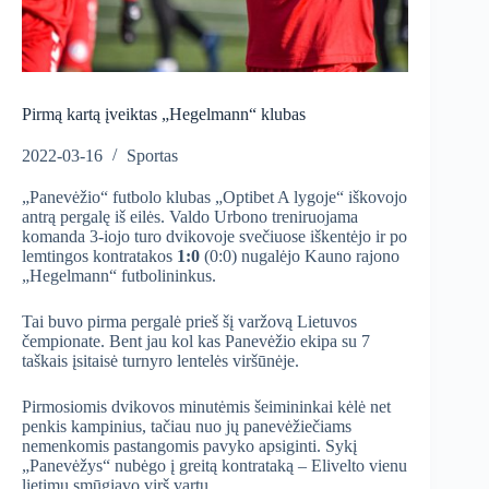
Pirmą kartą įveiktas „Hegelmann“ klubas
2022-03-16
Sportas
„Panevėžio“ futbolo klubas „Optibet A lygoje“ iškovojo
antrą pergalę iš eilės. Valdo Urbono treniruojama
komanda 3-iojo turo dvikovoje svečiuose iškentėjo ir po
lemtingos kontratakos
1:0
(0:0) nugalėjo Kauno rajono
„Hegelmann“ futbolininkus.
Tai buvo pirma pergalė prieš šį varžovą Lietuvos
čempionate. Bent jau kol kas Panevėžio ekipa su 7
taškais įsitaisė turnyro lentelės viršūnėje.
Pirmosiomis dvikovos minutėmis šeimininkai kėlė net
penkis kampinius, tačiau nuo jų panevėžiečiams
nemenkomis pastangomis pavyko apsiginti. Sykį
„Panevėžys“ nubėgo į greitą kontrataką – Elivelto vienu
lietimu smūgiavo virš vartų.