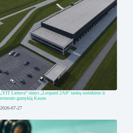
„YIT Lietuva“ statys „Leopard 2A8“ tankų surinkimo ir
remonto gamyklą Kaune
2026-07-27