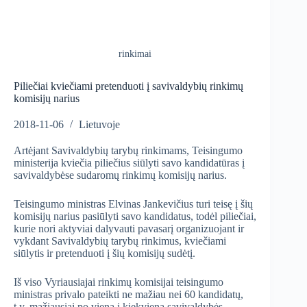
rinkimai
Piliečiai kviečiami pretenduoti į savivaldybių rinkimų
komisijų narius
2018-11-06
Lietuvoje
Artėjant Savivaldybių tarybų rinkimams, Teisingumo
ministerija kviečia piliečius siūlyti savo kandidatūras į
savivaldybėse sudaromų rinkimų komisijų narius.
Teisingumo ministras Elvinas Jankevičius turi teisę į šių
komisijų narius pasiūlyti savo kandidatus, todėl piliečiai,
kurie nori aktyviai dalyvauti pavasarį organizuojant ir
vykdant Savivaldybių tarybų rinkimus, kviečiami
siūlytis ir pretenduoti į šių komisijų sudėtį.
Iš viso Vyriausiajai rinkimų komisijai teisingumo
ministras privalo pateikti ne mažiau nei 60 kandidatų,
t.y. mažiausiai po vieną į kiekvieną savivaldybės