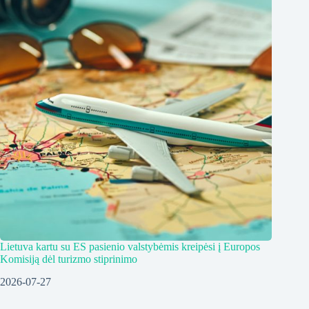
Lietuva kartu su ES pasienio valstybėmis kreipėsi į Europos
Komisiją dėl turizmo stiprinimo
2026-07-27