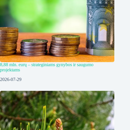
8,88 mln. eurų – strateginiams gynybos ir saugumo
projektams
2026-07-29