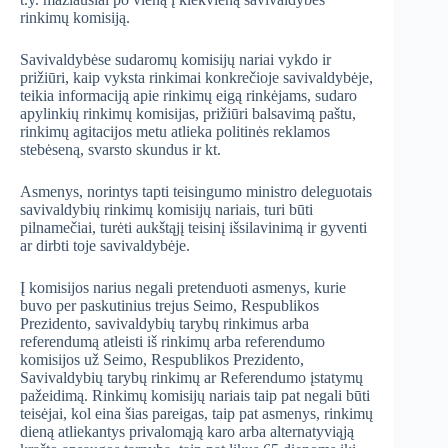
rinkimų komisiją.
Savivaldybėse sudaromų komisijų nariai vykdo ir
prižiūri, kaip vyksta rinkimai konkrečioje savivaldybėje,
teikia informaciją apie rinkimų eigą rinkėjams, sudaro
apylinkių rinkimų komisijas, prižiūri balsavimą paštu,
rinkimų agitacijos metu atlieka politinės reklamos
stebėseną, svarsto skundus ir kt.
Asmenys, norintys tapti teisingumo ministro deleguotais
savivaldybių rinkimų komisijų nariais, turi būti
pilnamečiai, turėti aukštąjį teisinį išsilavinimą ir gyventi
ar dirbti toje savivaldybėje.
Į komisijos narius negali pretenduoti asmenys, kurie
buvo per paskutinius trejus Seimo, Respublikos
Prezidento, savivaldybių tarybų rinkimus arba
referendumą atleisti iš rinkimų arba referendumo
komisijos už Seimo, Respublikos Prezidento,
Savivaldybių tarybų rinkimų ar Referendumo įstatymų
pažeidimą. Rinkimų komisijų nariais taip pat negali būti
teisėjai, kol eina šias pareigas, taip pat asmenys, rinkimų
dieną atliekantys privalomąją karo arba alternatyviąją