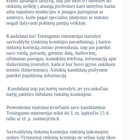
krašto apsaugos tarnybą, taip pat likus 65 dienoms iki
rinkimų neišėję į atsargą profesinės karo tarnybos kariai
arba statutinės institucijos ir įstaigos pareigūnai ar
asmenys, kurie pagal specialius įstatymus ar statutus
negali dalyvauti politinių partijų veikloje.
Kandidatai turi Teisingumo ministerijai nurodyti
savivaldybę (rinkimų komisijos pavadinimą), į kurios
rinkimų komisiją asmuo pretenduoja, taip pat pateikti
savo vardą, pavardę, gimimo datą, darbovietę,
užimamas pareigas, kontaktinį telefoną, informaciją apie
išsilavinimą (nurodyti, kada ir kur buvo įgytas aukštasis
teisinis išsilavinimas). Atrinktų kandidatų prašysime
pateikti papildomą informaciją.
Kandidatai taip pat turėtų nurodyti, jei yra anksčiau
turėję patirties dirbdami rinkimų komisijose.
Pretendentai maloniai kviečiami savo kandidatūras
Teisingumo ministerijai teikti iki š. m. lapkričio 15 d.
raštu ar el. p. rastine@tm.lt.
Savivaldybių rinkimų komisijas rinkimų laikotarpiui
sudaro Vyriausioji rinkimų komisija ne vėliau kaip likus