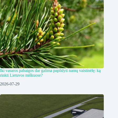
Iki vasaros pabaigos dar galima papildyti namų vaistinėlę: ką
rinkti Lietuvos miškuose?
2026-07-29