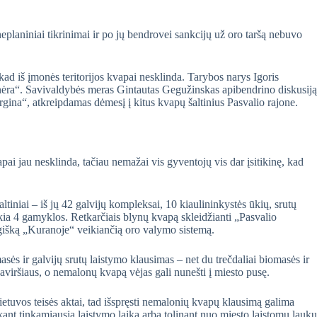
planiniai tikrinimai ir po jų bendrovei sankcijų už oro taršą nebuvo
d iš įmonės teritorijos kvapai nesklinda. Tarybos narys Igoris
ra“. Savivaldybės meras Gintautas Gegužinskas apibendrino diskusiją
na“, atkreipdamas dėmesį į kitus kvapų šaltinius Pasvalio rajone.
i jau nesklinda, tačiau nemažai vis gyventojų vis dar įsitikinę, kad
tiniai – iš jų 42 galvijų kompleksai, 10 kiaulininkystės ūkių, srutų
eikia 4 gamyklos. Retkarčiais blynų kvapą skleidžianti „Pasvalio
logišką „Kuranoje“ veikiančią oro valymo sistemą.
sės ir galvijų srutų laistymo klausimas – net du trečdaliai biomasės ir
aviršiaus, o nemalonų kvapą vėjas gali nunešti į miesto pusę.
ietuvos teisės aktai, tad išspręsti nemalonių kvapų klausimą galima
kant tinkamiausią laistymo laiką arba tolinant nuo miesto laistomų laukų