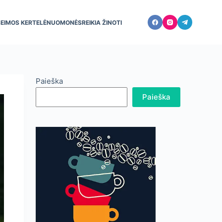
ŠEIMOS KERTELĖ
NUOMONĖS
REIKIA ŽINOTI
Paieška
Paieška