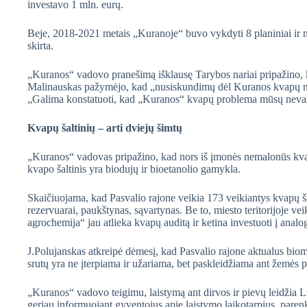
investavo 1 mln. eurų.
Beje, 2018-2021 metais „Kuranoje“ buvo vykdyti 8 planiniai ir ne
skirta.
„Kuranos“ vadovo pranešimą išklausę Tarybos nariai pripažino, ka
Malinauskas pažymėjo, kad „nusiskundimų dėl Kuranos kvapų nė
„Galima konstatuoti, kad „Kuranos“ kvapų problema mūsų nevargi
Kvapų šaltinių – arti dviejų šimtų
„Kuranos“ vadovas pripažino, kad nors iš įmonės nemalonūs kvapa
kvapo šaltinis yra biodujų ir bioetanolio gamykla.
Skaičiuojama, kad Pasvalio rajone veikia 173 veikiantys kvapų šal
rezervuarai, paukštynas, sąvartynas. Be to, miesto teritorijoje v
agrochemija“ jau atlieka kvapų auditą ir ketina investuoti į ana
J.Polujanskas atkreipė dėmesį, kad Pasvalio rajone aktualus bioma
srutų yra ne įterpiama ir užariama, bet paskleidžiama ant žemės p
„Kuranos“ vadovo teigimu, laistymą ant dirvos ir pievų leidžia L
geriau informuojant gyventojus apie laistymo laikotarpius, paren