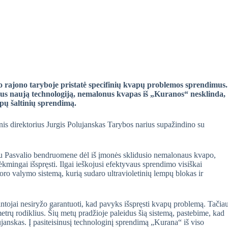
 rajono taryboje pristatė specifinių kvapų problemos sprendimus.
egus naują technologiją, nemalonus kvapas iš „Kuranos“ nesklinda,
apų šaltinių sprendimą.
is direktorius Jurgis Polujanskas Tarybos narius supažindino su
ų su Pasvalio bendruomene dėl iš įmonės sklidusio nemalonaus kvapo,
mingai išspręsti. Ilgai ieškojusi efektyvaus sprendimo visiškai
o valymo sistemą, kurią sudaro ultravioletinių lempų blokas ir
ntojai nesiryžo garantuoti, kad pavyks išspręsti kvapų problemą. Tačia
trų rodiklius. Šių metų pradžioje paleidus šią sistemą, pastebime, kad
ujanskas. Į pasiteisinusį technologinį sprendimą „Kurana“ iš viso