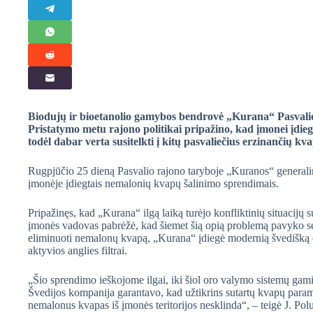
Biodujų ir bioetanolio gamybos bendrovė „Kurana“ Pasvalio
Pristatymo metu rajono politikai pripažino, kad įmonei įdi
todėl dabar verta susitelkti į kitų pasvaliečius erzinančių kv
Rugpjūčio 25 dieną Pasvalio rajono taryboje „Kuranos“ generalin
įmonėje įdiegtais nemalonių kvapų šalinimo sprendimais.
Pripažinęs, kad „Kurana“ ilgą laiką turėjo konfliktinių situacij
įmonės vadovas pabrėžė, kad šiemet šią opią problemą pavyko sėk
eliminuoti nemalonų kvapą, „Kurana“ įdiegė modernią švedišką or
aktyvios anglies filtrai.
„Šio sprendimo ieškojome ilgai, iki šiol oro valymo sistemų gami
Švedijos kompanija garantavo, kad užtikrins sutartų kvapų parame
nemalonus kvapas iš įmonės teritorijos nesklinda“, – teigė J. Pol