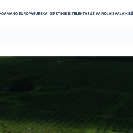
YGA
MANO EUROPA
EUREKA !
DIRBTINIS INTELEKTAS
UŽ VAIRO
LAISVALAIKIS