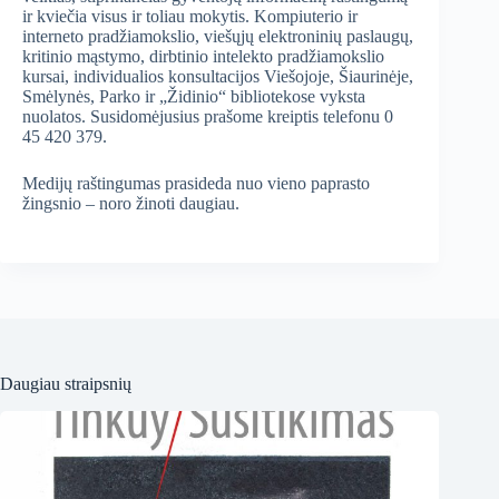
ir kviečia visus ir toliau mokytis. Kompiuterio ir
interneto pradžiamokslio, viešųjų elektroninių paslaugų,
kritinio mąstymo, dirbtinio intelekto pradžiamokslio
kursai, individualios konsultacijos Viešojoje, Šiaurinėje,
Smėlynės, Parko ir „Židinio“ bibliotekose vyksta
nuolatos. Susidomėjusius prašome kreiptis telefonu 0
45 420 379.
Medijų raštingumas prasideda nuo vieno paprasto
žingsnio – noro žinoti daugiau.
Daugiau straipsnių