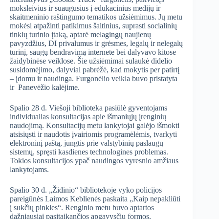
moksleivius ir suaugusius į edukacinius medijų ir
skaitmeninio raštingumo tematikos užsiėmimus. Jų metu
mokėsi atpažinti patikimus šaltinius, suprasti socialinių
tinklų turinio įtaką, aptarė melagingų naujienų
pavyzdžius, DI privalumus ir grėsmes, legalų ir nelegalų
turinį, saugų bendravimą internete bei dalyvavo kitose
žaidybinėse veiklose. Šie užsiėmimai sulaukė didelio
susidomėjimo, dalyviai pabrėžė, kad mokytis per patirtį
– įdomu ir naudinga. Furgonėlio veikla buvo pristatyta
ir Panevėžio kalėjime.
Spalio 28 d. Viešoji biblioteka pasiūlė gyventojams
individualias konsultacijas apie išmaniųjų įrenginių
naudojimą. Konsultacijų metu lankytojai galėjo išmokti
atsisiųsti ir naudotis įvairiomis programėlėmis, tvarkyti
elektroninį paštą, jungtis prie valstybinių paslaugų
sistemų, spręsti kasdienes technologines problemas.
Tokios konsultacijos ypač naudingos vyresnio amžiaus
lankytojams.
Spalio 30 d. „Židinio“ bibliotekoje vyko policijos
pareigūnės Laimos Keblienės paskaita „Kaip nepakliūti
į sukčių pinkles“. Renginio metu buvo aptartos
dažniausiai pasitaikančios apgavysčių formos,