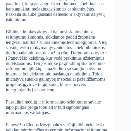
patarimai, kaip apsaugoti savo duomenis bei finansus,
kaip atpažinti melagingas žinutes ar skambučius.
Paskaita sulaukė gausaus dėmesio ir aktyvaus dalyvių
įsitraukimo.
Bibliotekininkės aktyviai dalinosi skaitmeninio
raštingumo žiniomis, siekdamos padėti žmonėms
lengviau naudotis šiuolaikinėmis technologijomis. Visą
savaitę vyko mokymai gyventojams – tiek bibliotekos
tinklo padaliniuose, tiek už jų ribų. Darbuotojos vyko ir
į Panevėžio kalėjimą, kur vedė praktinius užsiėmimus
nuteistosioms. Ten jos mokė pagrindinių skaitmeninio
raštingumo įgūdžių, supažindino su saugiu naršymu
internete bei elektroninių paslaugų naudojimu. Tokia
iniciatyva suteikė galimybę ir socialiai pažeidžiamoms
grupėms įgyti vertingų žinių, kurios pravers
integruojantis į visuomenę.
Pasaulinė medijų ir informacinio raštingumo savaitė
tapo puikia proga tobulėti ir būti sąmoningais
informacijos vartotojais.
Panevėžio Elenos Mezginaitės viešoji biblioteka tęsia
veiklas, stiprinančias gyventojų informacinį raštingumą