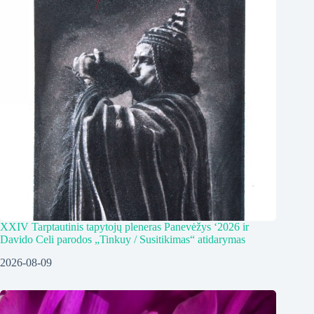
XXIV Tarptautinis tapytojų pleneras Panevėžys ‘2026 ir
Davido Celi parodos „Tinkuy / Susitikimas“ atidarymas
2026-08-09