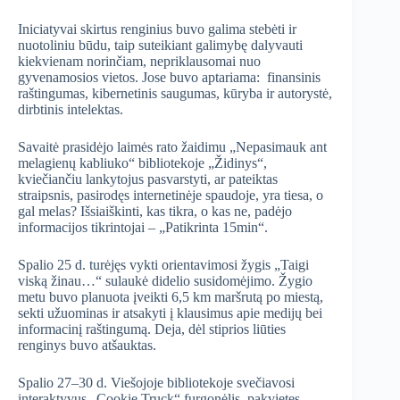
Iniciatyvai skirtus renginius buvo galima stebėti ir
nuotoliniu būdu, taip suteikiant galimybę dalyvauti
kiekvienam norinčiam, nepriklausomai nuo
gyvenamosios vietos. Jose buvo aptariama: finansinis
raštingumas, kibernetinis saugumas, kūryba ir autorystė,
dirbtinis intelektas.
Savaitė prasidėjo laimės rato žaidimu „Nepasimauk ant
melagienų kabliuko“ bibliotekoje „Židinys“,
kviečiančiu lankytojus pasvarstyti, ar pateiktas
straipsnis, pasirodęs internetinėje spaudoje, yra tiesa, o
gal melas? Išsiaiškinti, kas tikra, o kas ne, padėjo
informacijos tikrintojai – „Patikrinta 15min“.
Spalio 25 d. turėjęs vykti orientavimosi žygis „Taigi
viską žinau…“ sulaukė didelio susidomėjimo. Žygio
metu buvo planuota įveikti 6,5 km maršrutą po miestą,
sekti užuominas ir atsakyti į klausimus apie medijų bei
informacinį raštingumą. Deja, dėl stiprios liūties
renginys buvo atšauktas.
Spalio 27–30 d. Viešojoje bibliotekoje svečiavosi
interaktyvus „Cookie Truck“ furgonėlis, pakvietęs