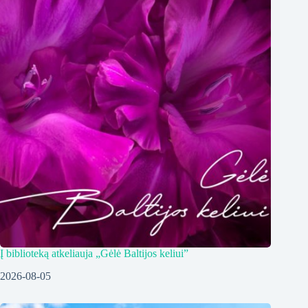
Į biblioteką atkeliauja „Gėlė Baltijos keliui”
2026-08-05