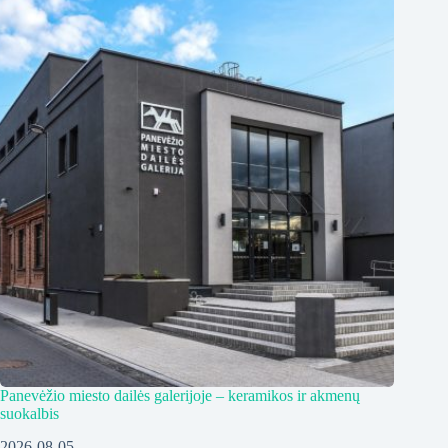
Panevėžio miesto dailės galerijoje – keramikos ir akmenų
suokalbis
2026-08-05