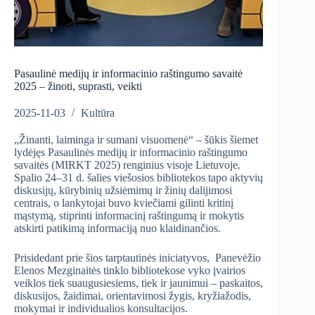
Pasaulinė medijų ir informacinio raštingumo savaitė
2025 – žinoti, suprasti, veikti
2025-11-03
Kultūra
„Žinanti, laiminga ir sumani visuomenė“ – šūkis šiemet
lydėjęs Pasaulinės medijų ir informacinio raštingumo
savaitės (MIRKT 2025) renginius visoje Lietuvoje.
Spalio 24–31 d. šalies viešosios bibliotekos tapo aktyvių
diskusijų, kūrybinių užsiėmimų ir žinių dalijimosi
centrais, o lankytojai buvo kviečiami gilinti kritinį
mąstymą, stiprinti informacinį raštingumą ir mokytis
atskirti patikimą informaciją nuo klaidinančios.
Prisidedant prie šios tarptautinės iniciatyvos, Panevėžio
Elenos Mezginaitės tinklo bibliotekose vyko įvairios
veiklos tiek suaugusiesiems, tiek ir jaunimui – paskaitos,
diskusijos, žaidimai, orientavimosi žygis, kryžiažodis,
mokymai ir individualios konsultacijos.