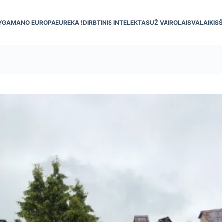
YGA
MANO EUROPA
EUREKA !
DIRBTINIS INTELEKTAS
UŽ VAIRO
LAISVALAIKIS