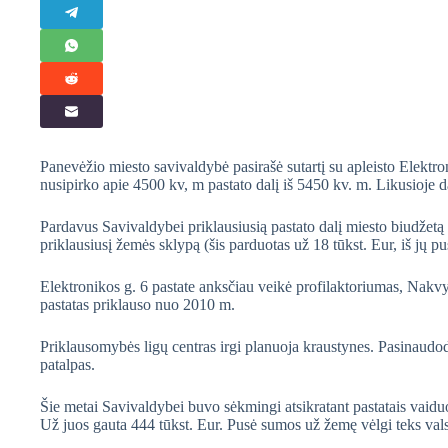
Panevėžio miesto savivaldybė pasirašė sutartį su apleisto Elektron
nusipirko apie 4500 kv, m pastato dalį iš 5450 kv. m. Likusioje d
Pardavus Savivaldybei priklausiusią pastato dalį miesto biudžetą p
priklausiusį žemės sklypą (šis parduotas už 18 tūkst. Eur, iš jų pus
Elektronikos g. 6 pastate anksčiau veikė profilaktoriumas, Nakv
pastatas priklauso nuo 2010 m.
Priklausomybės ligų centras irgi planuoja kraustynes. Pasinaudodam
patalpas.
Šie metai Savivaldybei buvo sėkmingi atsikratant pastatais vaid
Už juos gauta 444 tūkst. Eur. Pusė sumos už žemę vėlgi teks vals