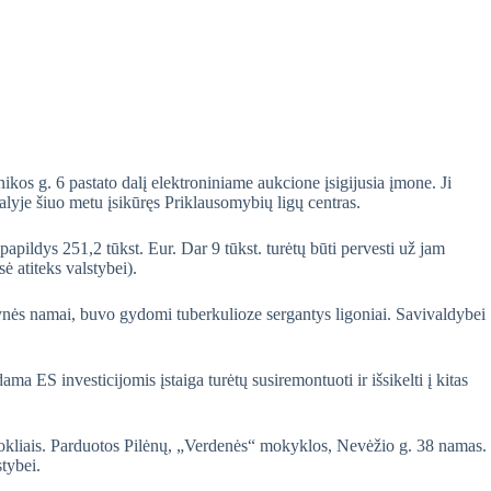
ikos g. 6 pastato dalį elektroniniame aukcione įsigijusia įmone. Ji
alyje šiuo metu įsikūręs Priklausomybių ligų centras.
apildys 251,2 tūkst. Eur. Dar 9 tūkst. turėtų būti pervesti už jam
ė atiteks valstybei).
ynės namai, buvo gydomi tuberkulioze sergantys ligoniai. Savivaldybei
a ES investicijomis įstaiga turėtų susiremontuoti ir išsikelti į kitas
uokliais. Parduotos Pilėnų, „Verdenės“ mokyklos, Nevėžio g. 38 namas.
tybei.