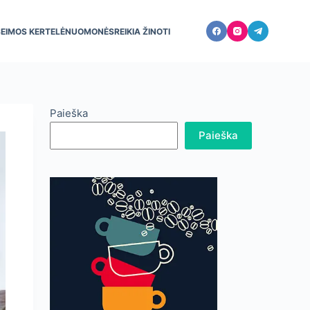
ŠEIMOS KERTELĖ
NUOMONĖS
REIKIA ŽINOTI
Paieška
Paieška