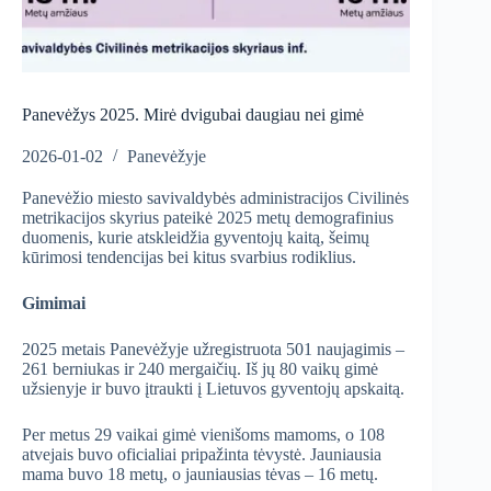
Panevėžys 2025. Mirė dvigubai daugiau nei gimė
2026-01-02
Panevėžyje
Panevėžio miesto savivaldybės administracijos Civilinės
metrikacijos skyrius pateikė 2025 metų demografinius
duomenis, kurie atskleidžia gyventojų kaitą, šeimų
kūrimosi tendencijas bei kitus svarbius rodiklius.
Gimimai
2025 metais Panevėžyje užregistruota 501 naujagimis –
261 berniukas ir 240 mergaičių. Iš jų 80 vaikų gimė
užsienyje ir buvo įtraukti į Lietuvos gyventojų apskaitą.
Per metus 29 vaikai gimė vienišoms mamoms, o 108
atvejais buvo oficialiai pripažinta tėvystė. Jauniausia
mama buvo 18 metų, o jauniausias tėvas – 16 metų.