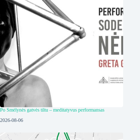
Po Smėlynės gatvės tiltu – meditatyvus performansas
2026-08-06