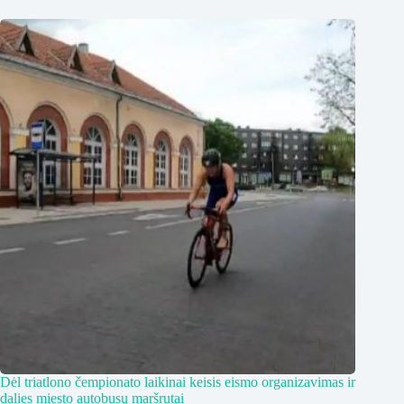
Dėl triatlono čempionato laikinai keisis eismo organizavimas ir
dalies miesto autobusų maršrutai