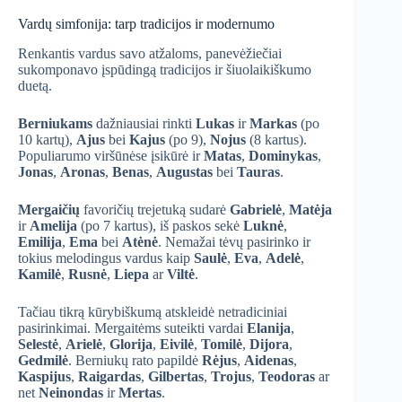
Vardų simfonija: tarp tradicijos ir modernumo
Renkantis vardus savo atžaloms, panevėžiečiai
sukomponavo įspūdingą tradicijos ir šiuolaikiškumo
duetą.
Berniukams
dažniausiai rinkti
Lukas
ir
Markas
(po
10 kartų),
Ajus
bei
Kajus
(po 9),
Nojus
(8 kartus).
Populiarumo viršūnėse įsikūrė ir
Matas
,
Dominykas
,
Jonas
,
Aronas
,
Benas
,
Augustas
bei
Tauras
.
Mergaičių
favoričių trejetuką sudarė
Gabrielė
,
Matėja
ir
Amelija
(po 7 kartus), iš paskos sekė
Luknė
,
Emilija
,
Ema
bei
Atėnė
. Nemažai tėvų pasirinko ir
tokius melodingus vardus kaip
Saulė
,
Eva
,
Adelė
,
Kamilė
,
Rusnė
,
Liepa
ar
Viltė
.
Tačiau tikrą kūrybiškumą atskleidė netradiciniai
pasirinkimai. Mergaitėms suteikti vardai
Elanija
,
Selestė
,
Arielė
,
Glorija
,
Eivilė
,
Tomilė
,
Dijora
,
Gedmilė
. Berniukų rato papildė
Rėjus
,
Aidenas
,
Kaspijus
,
Raigardas
,
Gilbertas
,
Trojus
,
Teodoras
ar
net
Neinondas
ir
Mertas
.