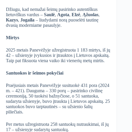
Džiugu, kad nemažai šeimų pasirinko autentiškus
lietuviškus vardus –
Saulė
,
Agota
,
Elzė
,
Ąžuolas
,
Kazys
,
Jogaila
– liudydami norą puoselėti tautinę
dvasią moderniame pasaulyje.
Mirtys
2025 metais Panevėžyje užregistruota 1 183 mirtys, iš jų
42 – užsienyje įvykusios ir įtrauktos į Lietuvos apskaitą.
Taip pat fiksuota viena vaiko iki vienerių metų mirtis.
Santuokos ir šeimos pokyčiai
Praėjusiais metais Panevėžyje susituokė 431 pora (2024
m. – 421). Dauguma – 330 porų – pasirinko civilinę
ceremoniją, 50 tuokėsi bažnyčiose, o 51 santuoka,
sudaryta užsienyje, buvo įtraukta į Lietuvos apskaitą. 25
santuokos buvo tarptautinės – su užsienio šalių
piliečiais.
Per metus užregistruota 258 santuokų nutraukimai, iš jų
17 – užsienyje sudarytų santuokų.