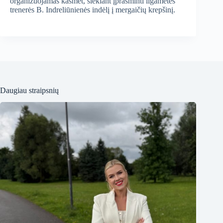
organizuojamas kasmet, siekiant įprasminti ilgametės
trenerės B. Indreliūnienės indėlį į mergaičių krepšinį.
Daugiau straipsnių