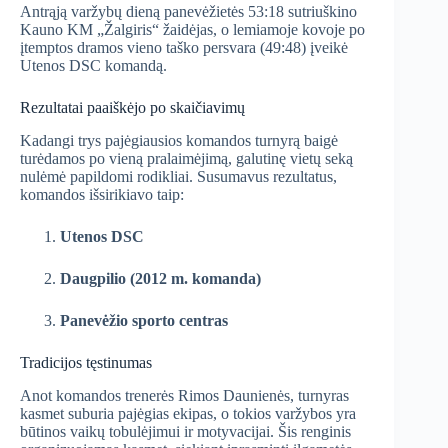
Antrąją varžybų dieną panevėžietės 53:18 sutriuškino
Kauno KM „Žalgiris“ žaidėjas, o lemiamoje kovoje po
įtemptos dramos vieno taško persvara (49:48) įveikė
Utenos DSC komandą.
Rezultatai paaiškėjo po skaičiavimų
Kadangi trys pajėgiausios komandos turnyrą baigė
turėdamos po vieną pralaimėjimą, galutinę vietų seką
nulėmė papildomi rodikliai. Susumavus rezultatus,
komandos išsirikiavo taip:
Utenos DSC
Daugpilio (2012 m. komanda)
Panevėžio sporto centras
Tradicijos tęstinumas
Anot komandos trenerės Rimos Daunienės, turnyras
kasmet suburia pajėgias ekipas, o tokios varžybos yra
būtinos vaikų tobulėjimui ir motyvacijai. Šis renginis