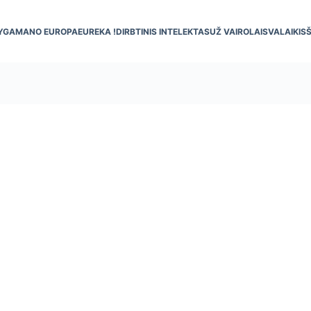
YGA
MANO EUROPA
EUREKA !
DIRBTINIS INTELEKTAS
UŽ VAIRO
LAISVALAIKIS