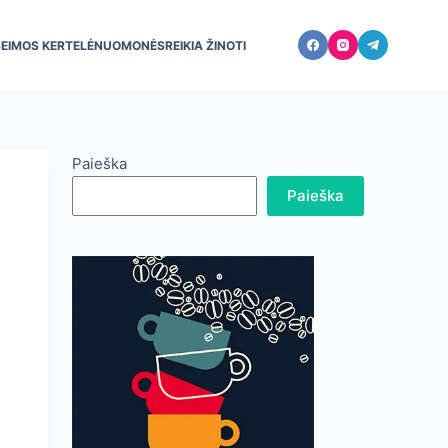
ŠEIMOS KERTELĖ
NUOMONĖS
REIKIA ŽINOTI
Paieška
Paieška