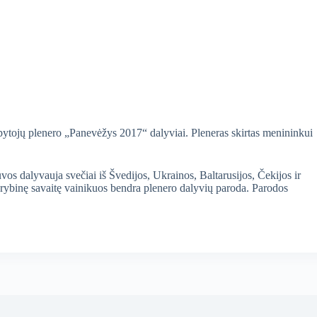
apytojų plenero „Panevėžys 2017“ dalyviai. Pleneras skirtas menininkui
vos dalyvauja svečiai iš Švedijos, Ukrainos, Baltarusijos, Čekijos ir
 kūrybinę savaitę vainikuos bendra plenero dalyvių paroda. Parodos