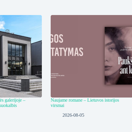
s galerijoje –
Naujame romane – Lietuvos istorijos
suokalbis
virsmai
2026-08-05