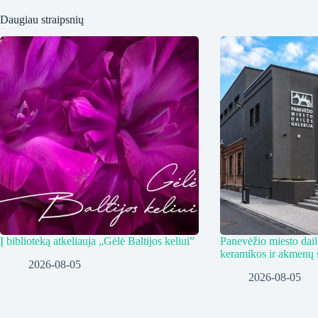
Daugiau straipsnių
Į biblioteką atkeliauja „Gėlė Baltijos keliui”
Panevėžio miesto dailė
keramikos ir akmenų 
2026-08-05
2026-08-05