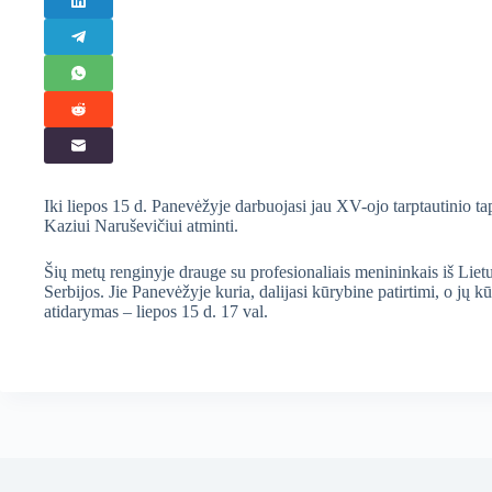
Iki liepos 15 d. Panevėžyje darbuojasi jau XV-ojo tarptautinio t
Kaziui Naruševičiui atminti.
Šių metų renginyje drauge su profesionaliais menininkais iš Lietu
Serbijos. Jie Panevėžyje kuria, dalijasi kūrybine patirtimi, o jų
atidarymas – liepos 15 d. 17 val.