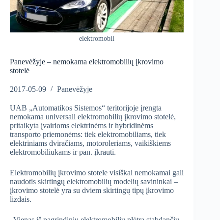
elektromobil
Panevėžyje – nemokama elektromobilių įkrovimo
stotelė
2017-05-09
Panevėžyje
UAB „Automatikos Sistemos“ teritorijoje įrengta
nemokama universali elektromobilių įkrovimo stotelė,
pritaikyta įvairioms elektrinėms ir hybridinėms
transporto priemonėms: tiek elektromobiliams, tiek
elektriniams dviračiams, motoroleriams, vaikiškiems
elektromobiliukams ir pan. įkrauti.
Elektromobilių įkrovimo stotele visiškai nemokamai gali
naudotis skirtingų elektromobilių modelių savininkai –
įkrovimo stotelė yra su dviem skirtingų tipų įkrovimo
lizdais.
„Vienas iš pagrindinių elektromobilių plėtrą stabdančių