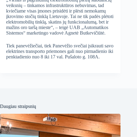
veiksnių – tinkamos infrastruktūros nebuvimas, tad
kviečiame visas įmones prisidėti ir plėsti nemokamų
įkrovimo stočių tinklą Lietuvoje. Tai ne tik padės plėtoti
elektromobilių tinklą, skatins jų funkcionalumą, bet ir
mažins oro taršą mieste“, – teigė UAB „Automatikos
Sistemos“ marketingo vadovė Agnetė Butkevičiūtė.
Tiek panevėžiečiai, tiek Panevėžio svečiai įsikrauti savo
elektrines transporto priemones gali nuo pirmadienio iki
penktadienio nuo 8 iki 17 val. Pušaloto g. 108A.
Daugiau straipsnių