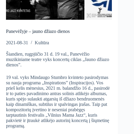
Panevėžyje – jauno džiazo dienos
2021-08-31
Kultūra
Šiandien, rugpjūčio 31 d. 19 val., Panevėžio
muzikiniame teatre vyks koncertų ciklas „Jauno džiazo
dienos”.
19 val. vyks Mindaugo Stumbro kvinteto pasirodymas
su nauja programa „Inspirations” (Inspiracijos). Vos
prieš kelis mėnesius, 2021 m. balandžio 16 d., pasirodė
ir to paties pavadinimo antras solinis atlikėjo albumas,
kuris spėjo sulaukti atgarsių iš džiazo bendruomenės
kaip dinamiškas, subtilus ir spalvingas įrašas. Taip pat
kompozitorių įvertino ir neseniai prabėgęs
tarptautinis festivalis „Vilnius Mama Jazz“, kuris
pakvietė ir įtraukė atlikėjo autorinį koncertą į šiųmetinę
programą.