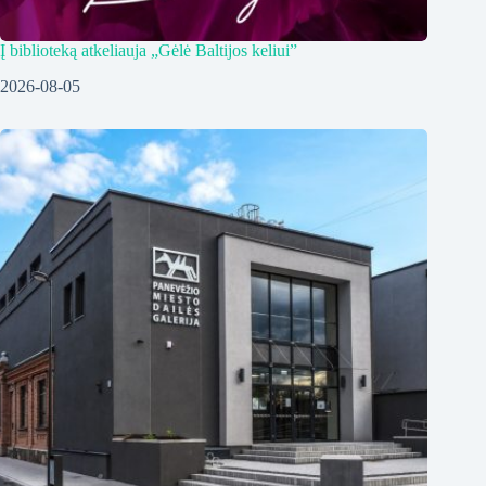
Į biblioteką atkeliauja „Gėlė Baltijos keliui”
2026-08-05