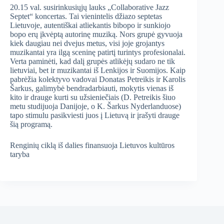
20.15 val. susirinkusiųjų lauks „Collaborative Jazz
Septet“ koncertas. Tai vienintelis džiazo septetas
Lietuvoje, autentiškai atliekantis bibopo ir sunkiojo
bopo erų įkvėptą autorinę muziką. Nors grupė gyvuoja
kiek daugiau nei dvejus metus, visi joje grojantys
muzikantai yra ilgą sceninę patirtį turintys profesionalai.
Verta paminėti, kad dalį grupės atlikėjų sudaro ne tik
lietuviai, bet ir muzikantai iš Lenkijos ir Suomijos. Kaip
pabrėžia kolektyvo vadovai Donatas Petreikis ir Karolis
Šarkus, galimybė bendradarbiauti, mokytis vienas iš
kito ir drauge kurti su užsieniečiais (D. Petreikis šiuo
metu studijuoja Danijoje, o K. Šarkus Nyderlanduose)
tapo stimulu pasikviesti juos į Lietuvą ir įrašyti drauge
šią programą.
Renginių ciklą iš dalies finansuoja Lietuvos kultūros
taryba