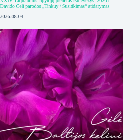
XXIV Tarptautinis tapytojų pleneras Panevėžys ‘2026 ir
Davido Celi parodos „Tinkuy / Susitikimas“ atidarymas
2026-08-09