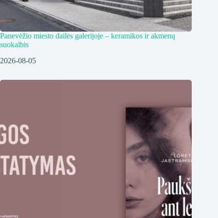
Panevėžio miesto dailės galerijoje – keramikos ir akmenų
suokalbis
2026-08-05