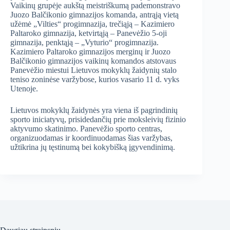
Vaikinų grupėje aukštą meistriškumą pademonstravo
Juozo Balčikonio gimnazijos komanda, antrąją vietą
užėmė „Vilties“ progimnazija, trečiąją – Kazimiero
Paltaroko gimnazija, ketvirtąją – Panevėžio 5-oji
gimnazija, penktąją – „Vyturio“ progimnazija.
Kazimiero Paltaroko gimnazijos merginų ir Juozo
Balčikonio gimnazijos vaikinų komandos atstovaus
Panevėžio miestui Lietuvos mokyklų žaidynių stalo
teniso zoninėse varžybose, kurios vasario 11 d. vyks
Utenoje.
Lietuvos mokyklų žaidynės yra viena iš pagrindinių
sporto iniciatyvų, prisidedančių prie moksleivių fizinio
aktyvumo skatinimo. Panevėžio sporto centras,
organizuodamas ir koordinuodamas šias varžybas,
užtikrina jų tęstinumą bei kokybišką įgyvendinimą.