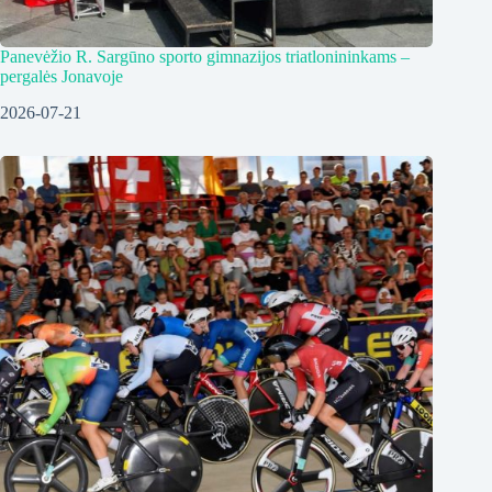
Panevėžio R. Sargūno sporto gimnazijos triatlonininkams –
pergalės Jonavoje
2026-07-21