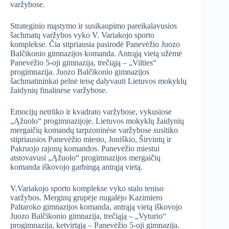
varžybose.
Strateginio mąstymo ir susikaupimo pareikalavusios
šachmatų varžybos vyko V. Variakojo sporto
komplekse. Čia stipriausia pasirodė Panevėžio Juozo
Balčikonio gimnazijos komanda. Antrąją vietą užėmė
Panevėžio 5-oji gimnazija, trečiąją – „Vilties“
progimnazija. Juozo Balčikonio gimnazijos
šachmatininkai pelnė teisę dalyvauti Lietuvos mokyklų
žaidynių finalinėse varžybose.
Emocijų netrūko ir kvadrato varžybose, vykusiose
„Ąžuolo“ progimnazijoje. Lietuvos mokyklų žaidynių
mergaičių komandų tarpzoninėse varžybose susitiko
stipriausios Panevėžio miesto, Joniškio, Širvintų ir
Pakruojo rajonų komandos. Panevėžio miestui
atstovavusi „Ąžuolo“ progimnazijos mergaičių
komanda iškovojo garbingą antrąją vietą.
V.Variakojo sporto komplekse vyko stalo teniso
varžybos. Merginų grupėje nugalėjo Kazimiero
Paltaroko gimnazijos komanda, antrąją vietą iškovojo
Juozo Balčikonio gimnazija, trečiąją – „Vyturio“
progimnazija, ketvirtąją – Panevėžio 5-oji gimnazija.