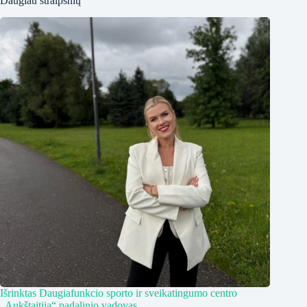
Daugiau straipsnių
Išrinktas Daugiafunkcio sporto ir sveikatingumo centro
„Aukštaitija“ padalinio vadovas