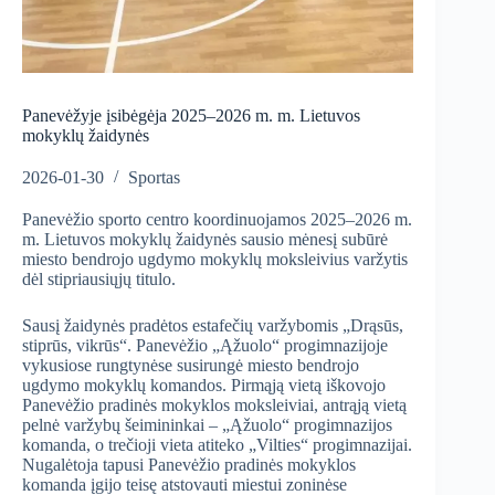
Panevėžyje įsibėgėja 2025–2026 m. m. Lietuvos
mokyklų žaidynės
2026-01-30
Sportas
Panevėžio sporto centro koordinuojamos 2025–2026 m.
m. Lietuvos mokyklų žaidynės sausio mėnesį subūrė
miesto bendrojo ugdymo mokyklų moksleivius varžytis
dėl stipriausiųjų titulo.
Sausį žaidynės pradėtos estafečių varžybomis „Drąsūs,
stiprūs, vikrūs“. Panevėžio „Ąžuolo“ progimnazijoje
vykusiose rungtynėse susirungė miesto bendrojo
ugdymo mokyklų komandos. Pirmąją vietą iškovojo
Panevėžio pradinės mokyklos moksleiviai, antrąją vietą
pelnė varžybų šeimininkai – „Ąžuolo“ progimnazijos
komanda, o trečioji vieta atiteko „Vilties“ progimnazijai.
Nugalėtoja tapusi Panevėžio pradinės mokyklos
komanda įgijo teisę atstovauti miestui zoninėse