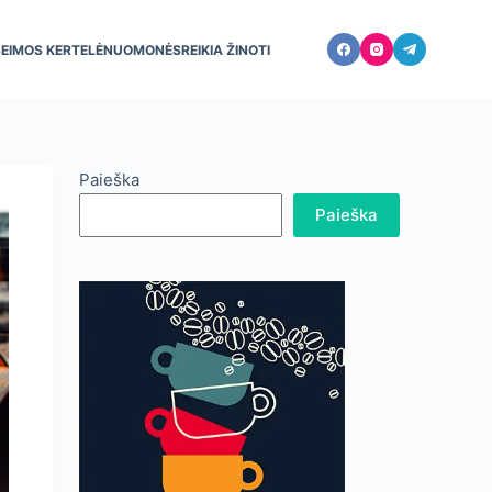
ŠEIMOS KERTELĖ
NUOMONĖS
REIKIA ŽINOTI
Paieška
Paieška