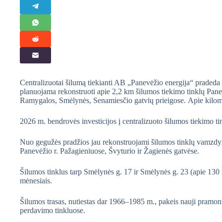
Centralizuotai šilumą tiekianti AB „Panevėžio energija“ pradeda
planuojama rekonstruoti apie 2,2 km šilumos tiekimo tinklų Panev
Ramygalos, Smėlynės, Senamiesčio gatvių prieigose. Apie kilomet
2026 m. bendrovės investicijos į centralizuoto šilumos tiekimo ti
Nuo gegužės pradžios jau rekonstruojami šilumos tinklų vamzdyna
Panevėžio r. Pažagieniuose, Švyturio ir Žagienės gatvėse.
Šilumos tinklus tarp Smėlynės g. 17 ir Smėlynės g. 23 (apie 130 
mėnesiais.
Šilumos trasas, nutiestas dar 1966–1985 m., pakeis nauji pramon
perdavimo tinkluose.