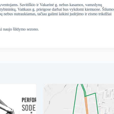
gyventojams. Savitiškio ir Vakarinė g. nebus kasamos, vamzdynų
ybininkų, Vaitkaus g. prieigose darbai bus vykdomi kiemuose. Šilumo
 nebus nutraukiamas, tačiau galimi laikini judėjimo ir eismo trikdžiai
ki naujo šildymo sezono.