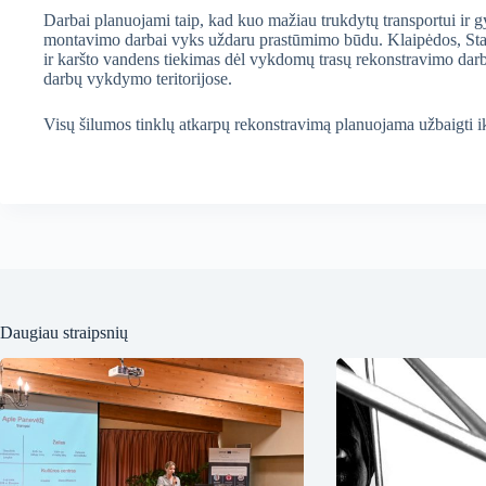
Darbai planuojami taip, kad kuo mažiau trukdytų transportui ir 
montavimo darbai vyks uždaru prastūmimo būdu. Klaipėdos, Stat
ir karšto vandens tiekimas dėl vykdomų trasų rekonstravimo darbų
darbų vykdymo teritorijose.
Visų šilumos tinklų atkarpų rekonstravimą planuojama užbaigti i
Daugiau straipsnių