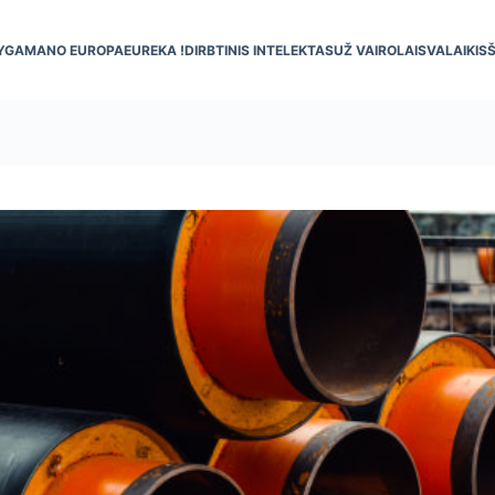
YGA
MANO EUROPA
EUREKA !
DIRBTINIS INTELEKTAS
UŽ VAIRO
LAISVALAIKIS