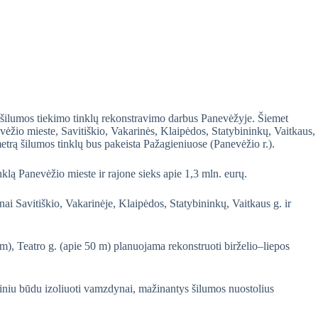
 šilumos tiekimo tinklų rekonstravimo darbus Panevėžyje. Šiemet
ėžio mieste, Savitiškio, Vakarinės, Klaipėdos, Statybininkų, Vaitkaus,
rą šilumos tinklų bus pakeista Pažagieniuose (Panevėžio r.).
nklą Panevėžio mieste ir rajone sieks apie 1,3 mln. eurų.
i Savitiškio, Vakarinėje, Klaipėdos, Statybininkų, Vaitkaus g. ir
m), Teatro g. (apie 50 m) planuojama rekonstruoti birželio–liepos
iniu būdu izoliuoti vamzdynai, mažinantys šilumos nuostolius