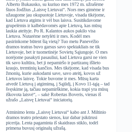
Alberto Bukausko, su kuriuo mes 1972 m. užrašėme
šiuos žodžius „Laisvę Lietuvai“. Nors mes gimėme ir
užaugome jau okupuotoje Lietuvoje, visada tikėjome,
kad Lietuva atgims ir vėl bus laisva. Susitikdavome
grupelėmis ir kalbėdavomės apie Lietuvą, kas mūsų
laukia ateityje. Po R. Kalantos aukos pakilo visa
Lietuva. Nutarėme netylėti ir mes. Kodėl mes
pasirinkome būtent šią vietą? Tuo metu Panevėžio
dramos teatras buvo garsus savo spektakliais ne tik
Lietuvoje, bet ir tuometinėje Sovietų Sąjungoje. O mes
norėjome pasakyti pasauliui, kad Lietuva garsi ne vien
tik savo kultūra, bet ji nepamiršo ir partizanų išlieto
kraujo, tremtinių kančios. Mes tikėjome, kad visada bus
žmonių, kurie aukodami save, savo ateitį, kovos už
Lietuvos laisvę. Tokie buvome ir mes. Mūsų karta
atvedė Lietuvą į atgimimą, į Sąjūdį, į Kovo 11-tąją – tad
švęskime ją, tačiau nepamirškime, kokia trapi yra mūsų
iškovota laisvė“, – sakė Robertas Boveris, vienas iš
užrašo „Laisvę Lietuvai“ iniciatorių.
Atminimo lenta „Laisvę Lietuvai“ kabo ant J. Miltinio
dramos teatro priestato sienos, kur dabar įsikūrusi
picerija. Lenta pagaminta iš skaidraus stiklo, todėl
primena buvusį originalų užrašą.