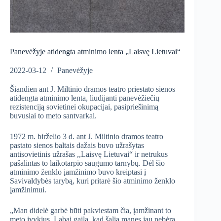
Panevėžyje atidengta atminimo lenta „Laisvę Lietuvai“
2022-03-12
Panevėžyje
Šiandien ant J. Miltinio dramos teatro priestato sienos
atidengta atminimo lenta, liudijanti panevėžiečių
rezistenciją sovietinei okupacijai, pasipriešinimą
buvusiai to meto santvarkai.
1972 m. birželio 3 d. ant J. Miltinio dramos teatro
pastato sienos baltais dažais buvo užrašytas
antisovietinis užrašas ,,Laisvę Lietuvai“ ir netrukus
pašalintas to laikotarpio saugumo tarnybų. Dėl šio
atminimo ženklo įamžinimo buvo kreiptasi į
Savivaldybės tarybą, kuri pritarė šio atminimo ženklo
įamžinimui.
„Man didelė garbė būti pakviestam čia, įamžinant to
meto įvykius. Labai gaila, kad šalia manęs jau nebėra