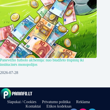
Panevėžio futbolo alchemija: nuo biudžeto trupinių iki
institucinės monopolijos
2026-07-28
Slapukai / Cookies
Privatumo politika
Reklama
Kontaktai
Etikos kodeksas