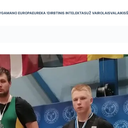
YGA
MANO EUROPA
EUREKA !
DIRBTINIS INTELEKTAS
UŽ VAIRO
LAISVALAIKIS