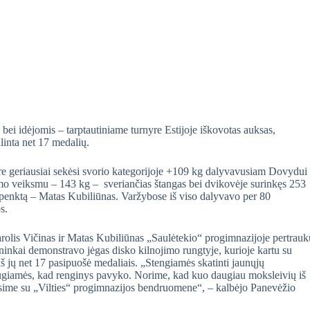
bei idėjomis – tarptautiniame turnyre Estijoje iškovotas auksas,
inta net 17 medalių.
nyre geriausiai sekėsi svorio kategorijoje +109 kg dalyvavusiam Dovydui
mo veiksmu – 143 kg – sveriančias štangas bei dvikovėje surinkęs 253
, penktą – Matas Kubiliūnas. Varžybose iš viso dalyvavo per 80
s.
rolis Vičinas ir Matas Kubiliūnas „Saulėtekio“ progimnazijoje pertrauk
ninkai demonstravo jėgas disko kilnojimo rungtyje, kurioje kartu su
Iš jų net 17 pasipuošė medaliais. „Stengiamės skatinti jaunųjų
iaugiamės, kad renginys pavyko. Norime, kad kuo daugiau moksleivių iš
tiksime su „Vilties“ progimnazijos bendruomene“, – kalbėjo Panevėžio