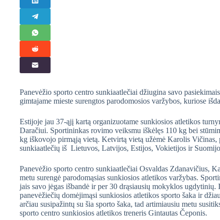
Panevėžio sporto centro sunkiaatlečiai džiugina savo pasiekimais 
gimtajame mieste surengtos parodomosios varžybos, kuriose išdal
Estijoje jau 37-ąjį kartą organizuotame sunkiosios atletikos tur
Daračiui. Sportininkas rovimo veiksmu iškėlęs 110 kg bei stūmi
kg iškovojo pirmąją vietą. Ketvirtą vietą užėmė Karolis Vičinas
sunkiaatlečių iš Lietuvos, Latvijos, Estijos, Vokietijos ir Suomijo
Panevėžio sporto centro sunkiaatlečiai Osvaldas Zdanavičius, Ka
metu surengė parodomąsias sunkiosios atletikos varžybas. Sporti
jais savo jėgas išbandė ir per 30 drąsiausių mokyklos ugdytinių. 
panevėžiečių domėjimąsi sunkiosios atletikos sporto šaka ir dž
arčiau susipažintų su šia sporto šaka, tad artimiausiu metu susi
sporto centro sunkiosios atletikos treneris Gintautas Čeponis.