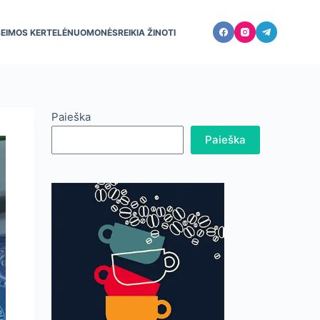
ŠEIMOS KERTELĖ
NUOMONĖS
REIKIA ŽINOTI
Paieška
Paieška