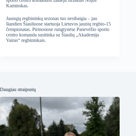
sporto centro komandos žaidėju išrinktas Nojus
Kaminskas.
Jaunųjų regbininkų sezonas tuo nesibaigia – jau
šiandien Šiauliuose startuoja Lietuvos jaunių regbio-15
čempionatas. Pirmosiose rungtynėse Panevėžio sporto
centro komanda susitinka su Šiaulių „Akademija
Vairas“ regbininkais.
Daugiau straipsnių