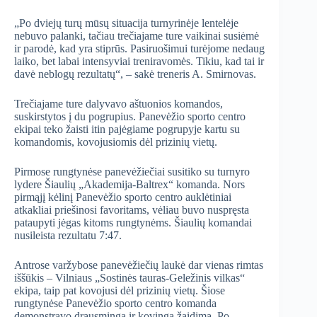
„Po dviejų turų mūsų situacija turnyrinėje lentelėje
nebuvo palanki, tačiau trečiajame ture vaikinai susiėmė
ir parodė, kad yra stiprūs. Pasiruošimui turėjome nedaug
laiko, bet labai intensyviai treniravomės. Tikiu, kad tai ir
davė neblogų rezultatų“, – sakė treneris A. Smirnovas.
Trečiajame ture dalyvavo aštuonios komandos,
suskirstytos į du pogrupius. Panevėžio sporto centro
ekipai teko žaisti itin pajėgiame pogrupyje kartu su
komandomis, kovojusiomis dėl prizinių vietų.
Pirmose rungtynėse panevėžiečiai susitiko su turnyro
lydere Šiaulių „Akademija-Baltrex“ komanda. Nors
pirmąjį kėlinį Panevėžio sporto centro auklėtiniai
atkakliai priešinosi favoritams, vėliau buvo nuspręsta
pataupyti jėgas kitoms rungtynėms. Šiaulių komandai
nusileista rezultatu 7:47.
Antrose varžybose panevėžiečių laukė dar vienas rimtas
iššūkis – Vilniaus „Sostinės tauras-Geležinis vilkas“
ekipa, taip pat kovojusi dėl prizinių vietų. Šiose
rungtynėse Panevėžio sporto centro komanda
demonstravo drausmingą ir kovingą žaidimą. Po