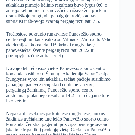
atkaklaus pirmojo kėlinio rezultatas buvo lygus 0:0, o
antrojo kėlinio metu panevėžiečiai išsiveržė į priekį ir
dramatiškoje rungtynių pabaigoje įrodė, kad yra
stipriausi ir iškovojo svarbią pergalę rezultatu 7:5.
Trečiosiose pogrupio rungtynėse Panevėžio sporto
centro regbininkai susitiko su Vilniaus „Vidmanto Valio
akademijos“ komanda. Užtikrintai rungtyniavę
panevėžiečiai šventė pergalę rezultatu 26:22 ir
pogrupyje užėmė antrąją vietą.
Kovoje dėl trečiosios vietos Panevėžio sporto centro
komanda susitiko su Šiaulių „Akademija Vairas“ ekipa.
Rungtynės vyko itin atkakliai, tačiau pačioje susitikimo
pabaigoje panevėžiečių klaida nulėmė varžovų
pergalingą žeminimą. Panevėžio sporto centro
auklėtiniai pralaimėjo rezultatu 14:21 ir trečiajame ture
liko ketvirti.
Nepaisant nesėkmės paskutinėse rungtynėse, puikus
žaidimas trečiajame ture leido Panevėžio sporto centro
komandai ženkliai pagerinti pozicijas bendroje sezono
įskaitoje ir pakilti į penktąją vietą. Geriausiu Panevėžio