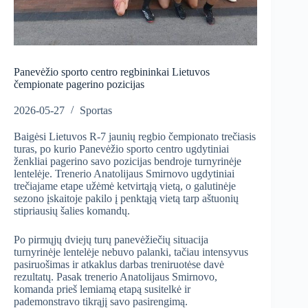
Panevėžio sporto centro regbininkai Lietuvos
čempionate pagerino pozicijas
2026-05-27
Sportas
Baigėsi Lietuvos R-7 jaunių regbio čempionato trečiasis
turas, po kurio Panevėžio sporto centro ugdytiniai
ženkliai pagerino savo pozicijas bendroje turnyrinėje
lentelėje. Trenerio Anatolijaus Smirnovo ugdytiniai
trečiajame etape užėmė ketvirtąją vietą, o galutinėje
sezono įskaitoje pakilo į penktąją vietą tarp aštuonių
stipriausių šalies komandų.
Po pirmųjų dviejų turų panevėžiečių situacija
turnyrinėje lentelėje nebuvo palanki, tačiau intensyvus
pasiruošimas ir atkaklus darbas treniruotėse davė
rezultatų. Pasak trenerio Anatolijaus Smirnovo,
komanda prieš lemiamą etapą susitelkė ir
pademonstravo tikrąjį savo pasirengimą.