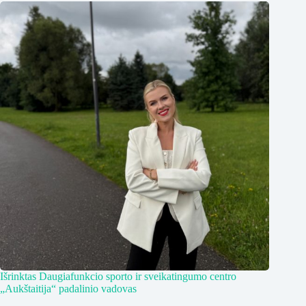
Išrinktas Daugiafunkcio sporto ir sveikatingumo centro
„Aukštaitija“ padalinio vadovas