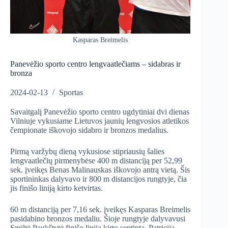
Kasparas Breimelis
Panevėžio sporto centro lengvaatlečiams – sidabras ir
bronza
2024-02-13
Sportas
Savaitgalį Panevėžio sporto centro ugdytiniai dvi dienas
Vilniuje vykusiame Lietuvos jaunių lengvosios atletikos
čempionate iškovojo sidabro ir bronzos medalius.
Pirmą varžybų dieną vykusiose stipriausių šalies
lengvaatlečių pirmenybėse 400 m distanciją per 52,99
sek. įveikęs Benas Malinauskas iškovojo antrą vietą. Šis
sportininkas dalyvavo ir 800 m distancijos rungtyje, čia
jis finišo liniją kirto ketvirtas.
60 m distanciją per 7,16 sek. įveikęs Kasparas Breimelis
pasidabino bronzos medaliu. Šioje rungtyje dalyvavusi
Smiltė Paukštytė finišo liniją kirto septinta, Patricija