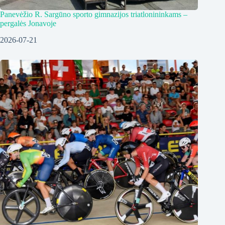
Panevėžio R. Sargūno sporto gimnazijos triatlonininkams –
pergalės Jonavoje
2026-07-21