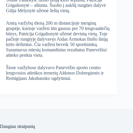
Grigalionytė – aštunta. Šuolio į aukštį rungties dalyvė
Gilija Mėlynytė užėmė šeštą vietą.
Antrą varžybų dieną 200 m distancijoje merginų
grupėje, kurioje varžėsi itin gausus per 70 lengvaatlečių
būrys, Patricija Grigalionytė užėmė devintą vietą. Toje
pačioje rungtyje dalyvavęs Aidas Armokas finišo liniją
kirto dešimtas. Čia varžėsi beveik 50 sportininkų.
Susumavus miestų komandinius rezultatus Panevėžiui
atiteko penkta vieta.
Šiose varžybose dalyvavo Panevėžio sporto centro
lengvosios atletikos trenerių Aldonos Dobregienės ir
Remigijaus Jakubausko ugdytiniai.
Daugiau straipsnių