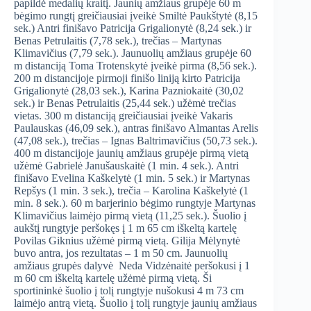
papildė medalių kraitį. Jaunių amžiaus grupėje 60 m
bėgimo rungtį greičiausiai įveikė Smiltė Paukštytė (8,15
sek.) Antri finišavo Patricija Grigalionytė (8,24 sek.) ir
Benas Petrulaitis (7,78 sek.), trečias – Martynas
Klimavičius (7,79 sek.). Jaunuolių amžiaus grupėje 60
m distanciją Toma Trotenskytė įveikė pirma (8,56 sek.).
200 m distancijoje pirmoji finišo liniją kirto Patricija
Grigalionytė (28,03 sek.), Karina Pazniokaitė (30,02
sek.) ir Benas Petrulaitis (25,44 sek.) užėmė trečias
vietas. 300 m distanciją greičiausiai įveikė Vakaris
Paulauskas (46,09 sek.), antras finišavo Almantas Arelis
(47,08 sek.), trečias – Ignas Baltrimavičius (50,73 sek.).
400 m distancijoje jaunių amžiaus grupėje pirmą vietą
užėmė Gabrielė Janušauskaitė (1 min. 4 sek.). Antri
finišavo Evelina Kaškelytė (1 min. 5 sek.) ir Martynas
Repšys (1 min. 3 sek.), trečia – Karolina Kaškelytė (1
min. 8 sek.). 60 m barjerinio bėgimo rungtyje Martynas
Klimavičius laimėjo pirmą vietą (11,25 sek.). Šuolio į
aukštį rungtyje peršokęs į 1 m 65 cm iškeltą kartelę
Povilas Giknius užėmė pirmą vietą. Gilija Mėlynytė
buvo antra, jos rezultatas – 1 m 50 cm. Jaunuolių
amžiaus grupės dalyvė Neda Vidzėnaitė peršokusi į 1
m 60 cm iškeltą kartelę užėmė pirmą vietą. Ši
sportininkė šuolio į tolį rungtyje nušokusi 4 m 73 cm
laimėjo antrą vietą. Šuolio į tolį rungtyje jaunių amžiaus