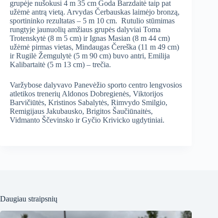
grupėje nušokusi 4 m 35 cm Goda Barzdaitė taip pat
užėmė antrą vietą. Arvydas Čerbauskas laimėjo bronzą,
sportininko rezultatas – 5 m 10 cm. Rutulio stūmimas
rungtyje jaunuolių amžiaus grupės dalyviai Toma
Trotenskytė (8 m 5 cm) ir Ignas Masian (8 m 44 cm)
užėmė pirmas vietas, Mindaugas Čereška (11 m 49 cm)
ir Rugilė Žemgulytė (5 m 90 cm) buvo antri, Emilija
Kalibartaitė (5 m 13 cm) – trečia.
Varžybose dalyvavo Panevėžio sporto centro lengvosios
atletikos trenerių Aldonos Dobregienės, Viktorijos
Barvičiūtės, Kristinos Sabalytės, Rimvydo Smilgio,
Remigijaus Jakubausko, Brigitos Šaučiūnaitės,
Vidmanto Ščevinsko ir Gyčio Krivicko ugdytiniai.
Daugiau straipsnių