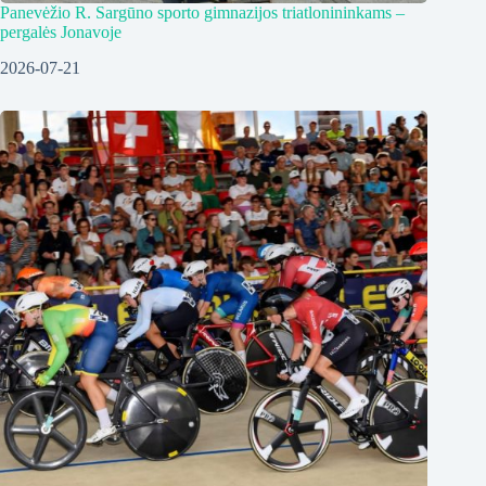
Panevėžio R. Sargūno sporto gimnazijos triatlonininkams –
pergalės Jonavoje
2026-07-21