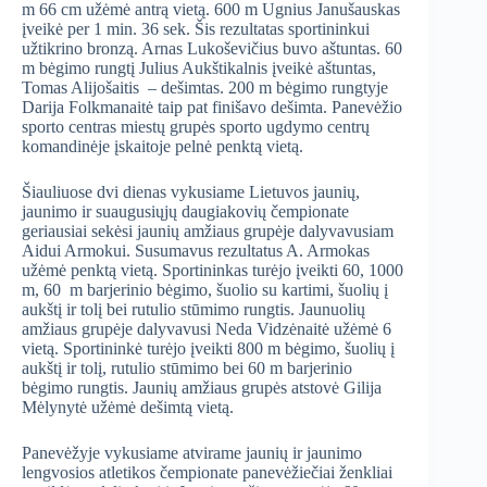
m 66 cm užėmė antrą vietą. 600 m Ugnius Janušauskas
įveikė per 1 min. 36 sek. Šis rezultatas sportininkui
užtikrino bronzą. Arnas Lukoševičius buvo aštuntas. 60
m bėgimo rungtį Julius Aukštikalnis įveikė aštuntas,
Tomas Alijošaitis – dešimtas. 200 m bėgimo rungtyje
Darija Folkmanaitė taip pat finišavo dešimta. Panevėžio
sporto centras miestų grupės sporto ugdymo centrų
komandinėje įskaitoje pelnė penktą vietą.
Šiauliuose dvi dienas vykusiame Lietuvos jaunių,
jaunimo ir suaugusiųjų daugiakovių čempionate
geriausiai sekėsi jaunių amžiaus grupėje dalyvavusiam
Aidui Armokui. Susumavus rezultatus A. Armokas
užėmė penktą vietą. Sportininkas turėjo įveikti 60, 1000
m, 60 m barjerinio bėgimo, šuolio su kartimi, šuolių į
aukštį ir tolį bei rutulio stūmimo rungtis. Jaunuolių
amžiaus grupėje dalyvavusi Neda Vidzėnaitė užėmė 6
vietą. Sportininkė turėjo įveikti 800 m bėgimo, šuolių į
aukštį ir tolį, rutulio stūmimo bei 60 m barjerinio
bėgimo rungtis. Jaunių amžiaus grupės atstovė Gilija
Mėlynytė užėmė dešimtą vietą.
Panevėžyje vykusiame atvirame jaunių ir jaunimo
lengvosios atletikos čempionate panevėžiečiai ženkliai