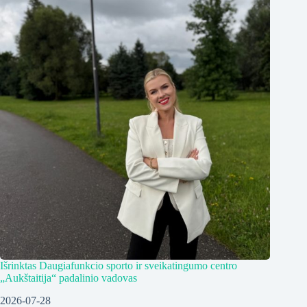
Išrinktas Daugiafunkcio sporto ir sveikatingumo centro
„Aukštaitija“ padalinio vadovas
2026-07-28