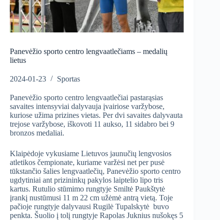
Panevėžio sporto centro lengvaatlečiams – medalių
lietus
2024-01-23
Sportas
Panevėžio sporto centro lengvaatlečiai pastarąsias
savaites intensyviai dalyvauja įvairiose varžybose,
kuriose užima prizines vietas. Per dvi savaites dalyvauta
trejose varžybose, iškovoti 11 aukso, 11 sidabro bei 9
bronzos medaliai.
Klaipėdoje vykusiame Lietuvos jaunučių lengvosios
atletikos čempionate, kuriame varžėsi net per pusė
tūkstančio šalies lengvaatlečių, Panevėžio sporto centro
ugdytiniai ant prizininkų pakylos laiptelio lipo tris
kartus. Rutulio stūmimo rungtyje Smiltė Paukštytė
įrankį nustūmusi 11 m 22 cm užėmė antrą vietą. Toje
pačioje rungtyje dalyvausi Rugilė Tupalskytė buvo
penkta. Šuolio į tolį rungtyje Rapolas Juknius nušokęs 5