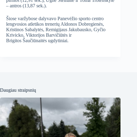
pirmos (12,91 sek.), Ugnė Šteinaitė ir Toma Trotenskytė
– antros (13,87 sek.).
Šiose varžybose dalyvavo Panevėžio sporto centro
lengvosios atletikos trenerių Aldonos Dobregienės,
Kristinos Sabalytės, Remigijaus Jakubausko, Gyčio
Krivicko, Viktorijos Barvičiūtės ir
Brigitos Šaučiūnaitės ugdytiniai.
Daugiau straipsnių