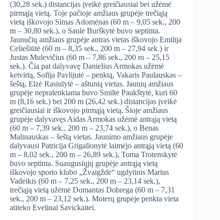
(30,28 sek.) distancijas įveikė greičiausiai bei užėmė
pirmąją vietą. Toje pačioje amžiaus grupėje trečiąją
vietą iškovojo Simas Adomėnas (60 m – 9,05 sek., 200
m – 30,80 sek.), o Saulė Burškytė buvo septinta.
Jaunučių amžiaus grupėje antras vietas iškovojo Emilija
Celiešiūtė (60 m – 8,35 sek., 200 m – 27,94 sek.) ir
Justas Mulevičius (60 m – 7,86 sek., 200 m – 25,15
sek.). Čia pat dalyvavę Danielius Armokas užėmė
ketvirtą, Sofija Pavlijutė – penktą, Vakaris Paulauskas –
šeštą, Elzė Rasiulytė – aštuntą vietas. Jaunių amžiaus
grupėje nepralenkiama buvo Smiltė Paukštytė, kuri 60
m (8,16 sek.) bei 200 m (26,42 sek.) distancijas įveikė
greičiausiai ir iškovojo pirmąją vietą. Šioje amžiaus
grupėje dalyvavęs Aidas Armokas užėmė antrąją vietą
(60 m – 7,39 sek., 200 m – 23,74 sek.), o Benas
Malinauskas – šeštą vietas. Jaunimo amžiaus grupėje
dalyvausi Patricija Grigalionytė laimėjo antrąją vietą (60
m – 8,02 sek., 200 m – 26,89 sek.), Toma Trotenskytė
buvo septinta. Suaugusiųjų grupėje antrąją vietą
iškovojo sporto klubo „Žvaigždė“ ugdytinis Marius
Vadeikis (60 m – 7,25 sek., 200 m – 23,14 sek.),
trečiąją vietą užėmė Domantas Dobrega (60 m – 7,31
sek., 200 m – 23,12 sek.). Moterų grupėje penkta vieta
atiteko Evelinai Savickaitei.