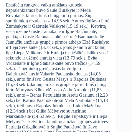
Estafečių rungtyje vaikų amžiaus grupėje
nepralenkiamos buvo Saulė Burškytė ir Meda
Revotaitė, kurios finišo liniją kirto pirmos. Šių
sportininkių rezultatas – 14,95 sek. Antros finišavo Urtė
Žumbakytė ir Gabrielė Valskytė (15,19 sek.). Ketvirtą
vietą užėmė Gustė Laužikaitė ir Ignė Balčiūnaitė,
penktą – Gustė Baranauskaitė ir Gretė Baranauskaitė.
Jaunučių amžiaus grupėje pirmos atbėgo Elzė Rasiulytė
ir Lėja Sereikaitė (13,78 sek.), joms įkandin ant kulnų
lipę Liepa Valikonytė ir Emilija Celiešiūtė atsiliko vos 1
sekunde ir užėmė antrąją vietą (13,79 sek.), Evita
Vidzėnaitė ir Ignė Stakauskaitė buvo trečios (14,59
sek.). Iš berniukų greičiausias buvo Igno
Baltrimavičiaus ir Vakario Paulausko duetas (14,05
sek.), antri finišavo Gustas Masys ir Rapolas Dudėnas
(15,33 sek.). Jaunių amžiaus grupėje pirmi finišo liniją
kirto Martynas Klimavičius su Aidu Armoku (11,85
sek.), antri – Benas Petrulaitis su Aretu Gasiūnu (12,23
sek.) bei Karina Pazniokaitė su Mėta Narbutaite (14,13
sek.), treti buvo Rapolas Juknius su Luku Mažukna
(12,34 sek.) bei Gilija Mėlynytė su Aušrine
Markauskaite (14,62 sek.), Rugilė Tupalskytė ir Liepa
Mėlynytė – ketvirtos. Jaunimo amžiaus grupės atstovės
Patricija Grigalionytė ir Smiltė Paukštytė finišavo