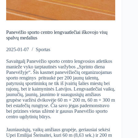
Panevėžio sporto centro lengvaatlečiai iškovojo visų
spalvų medalius
2025-01-07
Sportas
Savaitgalį Panevėžio sporto centro lengvosios atletikos
manieže vyko tarptautinės varžybos „Sprinto diena
Panevėžyje“. Šis kasmet panevėžiečių organizuojamas
sporto renginys pritraukė per 200 jaunų talentų,
patyrusių sportininkų ne tik iš įvairių šalies miestų bei
rajonų, bet ir kaimyninės Latvijos. Lengvaatlečiai vaikų,
jaunučių, jaunių, jaunimo ir suaugusiųjų amžiaus
grupėse varžėsi dvikovėje 60 m + 200 m, 60 m + 300 m
bei estafečių rungtyse. Čia savo jėgas pademonstravo
bei prizines vietas užėmė ir gausus Panevėžio sporto
centro ugdytinių būrys.
Jauniausiųjų, vaikų amžiaus grupėje, geriausiai sekėsi
Upei Emilijai Šteinaitei, kuri 60 m (8,63 sek.) ir 200 m