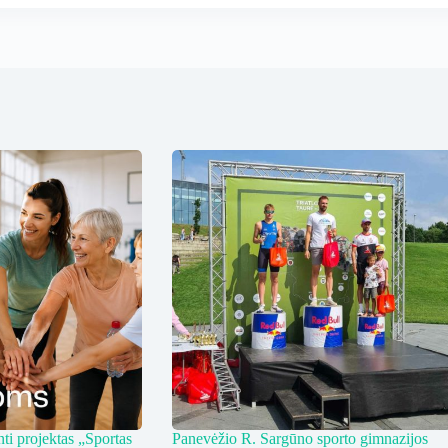
ti projektas „Sportas
Panevėžio R. Sargūno sporto gimnazijos