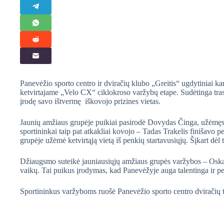
Panevėžio sporto centro ir dviračių klubo „Greitis“ ugdytiniai ka
ketvirtajame „Velo CX“ ciklokroso varžybų etape. Sudėtinga tras
įrodę savo ištvermę iškovojo prizines vietas.
Jaunių amžiaus grupėje puikiai pasirodė Dovydas Činga, užėmęs t
sportininkai taip pat atkakliai kovojo – Tadas Trakelis finišavo 
grupėje užėmė ketvirtąją vietą iš penkių startavusiųjų. Šįkart dėl
Džiaugsmo suteikė jauniausiųjų amžiaus grupės varžybos – Oskara
vaikų. Tai puikus įrodymas, kad Panevėžyje auga talentinga ir pe
Sportininkus varžyboms ruošė Panevėžio sporto centro dviračių t