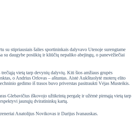
rtu su stipriausiais šalies sportininkais dalyvavo Utenoje surengtame
a su daugybe posūkių ir kliūčių nepaliko abejingų, o panevėžiečiai
rečiąją vietą tarp devynių dalyvių. Kiti šios amžiaus grupės
penktas, o Andrius Orlovas – aštuntas. Aistė Aukštuolytė moterų elito
 techninio gedimo iš trasos buvo priverstas pasitraukti Vėjas Musteikis.
s Glebavičius iškovojo užtikrintą pergalę ir užėmė pirmąją vietą tarp
rspektyvi jaunųjų dviratininkų kartą.
reneriai Anatolijus Novikovas ir Darijus Ivanauskas.