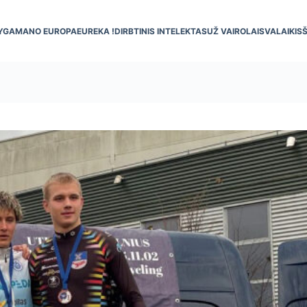
YGA
MANO EUROPA
EUREKA !
DIRBTINIS INTELEKTAS
UŽ VAIRO
LAISVALAIKIS