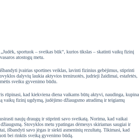
Judėk, sportuok – sveikas būk“, kurios tikslas – skatinti vaikų fizinį
vasaros atostogų metu.
bandyti įvairias sportines veiklas, lavinti fizinius gebėjimus, stiprinti
yklos dalyvių laukia aktyvios treniruotės, judrieji žaidimai, estafetės,
 domėtis sveiku gyvenimo būdu.
ris rūpinasi, kad kiekviena diena vaikams būtų aktyvi, naudinga, kupina
ką vaikų fizinį ugdymą, judėjimo džiaugsmo atradimą ir teigiamų
usirasti naujų draugų ir stiprinti savo sveikatą. Norima, kad vaikai
ą džiaugsmą. Stovyklos metu ypatingas dėmesys skiriamas saugiai ir
tai, išbandyti savo jėgas ir siekti asmeninių rezultatų. Tikimasi, kad
rtuoti bei rinktis sveiką gyvenimo būdą.