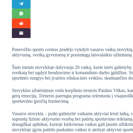
Panevėžio sporto centras pradėjo vykdyti vasaros vaikų stovyklą „
aktyvumą, sveiką gyvenseną ir prasmingą laisvalaikio užimtumą 
Šiais metais stovykloje dalyvauja 20 vaikų, kurie turės galimybę iš
sveikatą bei ugdyti bendravimo ir komandinio darbo įgūdžius. Stov
sportinės rungtys bei įvairios edukacinės veiklos, skatinančios
Stovyklos užsiėmimus veda krepšinio treneris Paulius Vilkas, ku
gerų emocijų. Trenerio parengta programa orientuota į visapusiš
sportavimo įpročių formavimą.
Vasaros stovykla – puiki galimybė vaikams aktyviai leisti laiką, s
suprastų fizinio aktyvumo svarbą bei patirtų sportavimo teikiam
draugiškai aplinkai, kurioje kiekvienas vaikas gali jaustis užtikrin
stovykloje įgyta patirtis paskatins vaikus ir ateityje aktyviai spo