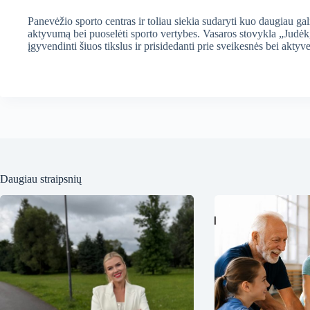
Panevėžio sporto centras ir toliau siekia sudaryti kuo daugiau gali
aktyvumą bei puoselėti sporto vertybes. Vasaros stovykla „Judėk,
įgyvendinti šiuos tikslus ir prisidedanti prie sveikesnės bei akt
Daugiau straipsnių