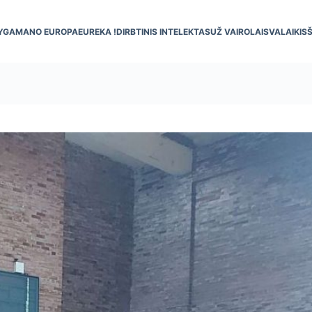
YGA
MANO EUROPA
EUREKA !
DIRBTINIS INTELEKTAS
UŽ VAIRO
LAISVALAIKIS