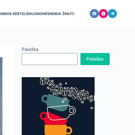
ŠEIMOS KERTELĖ
NUOMONĖS
REIKIA ŽINOTI
Paieška
Paieška