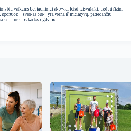
mybių vaikams bei jaunimui aktyviai leisti laisvalaikį, ugdyti fizinį
 sportuok – sveikas būk“ yra viena iš iniciatyvų, padedančių
yvesnės jaunosios kartos ugdymo.