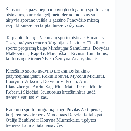
Šiais metais pažymėjimai buvo įteikti įvairių sporto šakų
atstovams, kurie daugelį metų derino mokslus su
aktyvia sportine veikla ir garsino Panevėžio miestą
respublikinėse bei tarptautinėse varžybose.
Tarp abiturientų – šachmatų sporto atstovas Eimantas
Jasas, ugdytas trenerio Virginijaus Lakiūno. Tinklinio
sporto programą baigė Mindaugas Samulionis, Dovydas
Malkevičius, Rapolas Marciuška ir Ervinas Tamulionis,
kuriuos ugdė trenerė Iveta Žemyna Zavarykinaitė.
Krepšinio sporto ugdymo programos baigimo
pažymėjimai įteikti Rokui Breivei, Mykolui Mičiuliui,
Laurynui Virkščiui, Deividui Virkščiui, Arnui
Liandzbergui, Anriui Sagaičiui, Matui Petrulaičiui ir
Robertui Skiočiui. Jaunuosius krepšininkus ugdė
treneris Paulius Vilkas.
Rankinio sporto programą baigė Povilas Atstupėnas,
kurį treniravo treneris Mindaugas Barzdenis, taip pat
Otilija Baublytė ir Kotryna Murmokaitė, ugdytos
trenerės Lauros Salamanavičės.