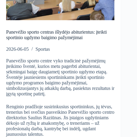
Panevėžio sporto centras išlydėjo abiturientus: įteikti
sportinio ugdymo baigimo pažymėjimai
2026-06-05
Sportas
Panevėžio sporto centre vyko tradicinė pažymėjimų
įteikimo šventė, kurios metu pagerbti abiturientai,
sėkmingai baigę daugiametį sportinio ugdymo etapą.
Šventėje jauniesiems sportininkams įteikti sportinio
ugdymo programos baigimo pažymėjimai,
simbolizuojantys jų atkaklų darbą, pasiektus rezultatus ir
įgytą sportinę patirtį.
Renginio pradžioje susirinkusius sportininkus, jų tėvus,
trenerius bei svečius pasveikino Panevėžio sporto centro
direktorius Saulius Raziūnas. Jis įstaigos ugdytiniams
dėkojo už ryžtą ir atsakomybę, o treneriams – už
profesionalų darbą, kantrybę bei indėlį, ugdant
jaunuosius talentus.