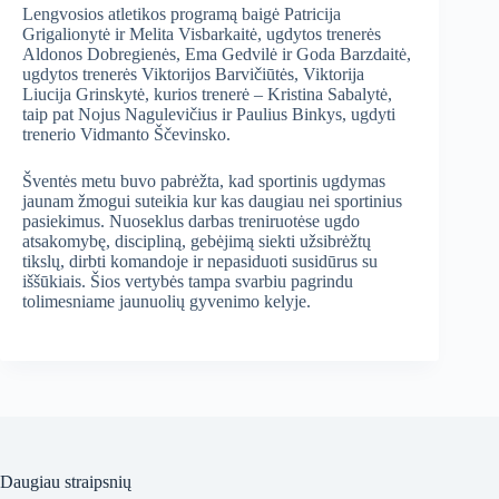
Lengvosios atletikos programą baigė Patricija
Grigalionytė ir Melita Visbarkaitė, ugdytos trenerės
Aldonos Dobregienės, Ema Gedvilė ir Goda Barzdaitė,
ugdytos trenerės Viktorijos Barvičiūtės, Viktorija
Liucija Grinskytė, kurios trenerė – Kristina Sabalytė,
taip pat Nojus Nagulevičius ir Paulius Binkys, ugdyti
trenerio Vidmanto Ščevinsko.
Šventės metu buvo pabrėžta, kad sportinis ugdymas
jaunam žmogui suteikia kur kas daugiau nei sportinius
pasiekimus. Nuoseklus darbas treniruotėse ugdo
atsakomybę, discipliną, gebėjimą siekti užsibrėžtų
tikslų, dirbti komandoje ir nepasiduoti susidūrus su
iššūkiais. Šios vertybės tampa svarbiu pagrindu
tolimesniame jaunuolių gyvenimo kelyje.
Daugiau straipsnių