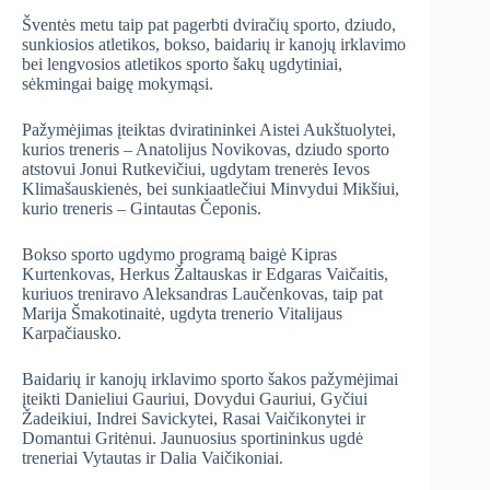
Šventės metu taip pat pagerbti dviračių sporto, dziudo,
sunkiosios atletikos, bokso, baidarių ir kanojų irklavimo
bei lengvosios atletikos sporto šakų ugdytiniai,
sėkmingai baigę mokymąsi.
Pažymėjimas įteiktas dviratininkei Aistei Aukštuolytei,
kurios treneris – Anatolijus Novikovas, dziudo sporto
atstovui Jonui Rutkevičiui, ugdytam trenerės Ievos
Klimašauskienės, bei sunkiaatlečiui Minvydui Mikšiui,
kurio treneris – Gintautas Čeponis.
Bokso sporto ugdymo programą baigė Kipras
Kurtenkovas, Herkus Žaltauskas ir Edgaras Vaičaitis,
kuriuos treniravo Aleksandras Laučenkovas, taip pat
Marija Šmakotinaitė, ugdyta trenerio Vitalijaus
Karpačiausko.
Baidarių ir kanojų irklavimo sporto šakos pažymėjimai
įteikti Danieliui Gauriui, Dovydui Gauriui, Gyčiui
Žadeikiui, Indrei Savickytei, Rasai Vaičikonytei ir
Domantui Gritėnui. Jaunuosius sportininkus ugdė
treneriai Vytautas ir Dalia Vaičikoniai.