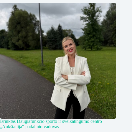
Išrinktas Daugiafunkcio sporto ir sveikatingumo centro
„Aukštaitija“ padalinio vadovas