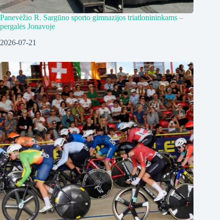
Panevėžio R. Sargūno sporto gimnazijos triatlonininkams –
pergalės Jonavoje
2026-07-21