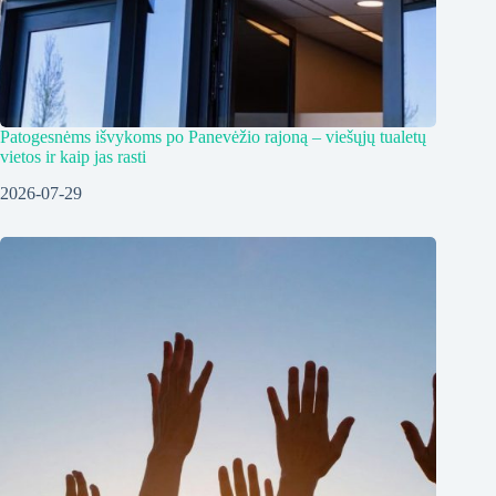
Patogesnėms išvykoms po Panevėžio rajoną – viešųjų tualetų
vietos ir kaip jas rasti
2026-07-29