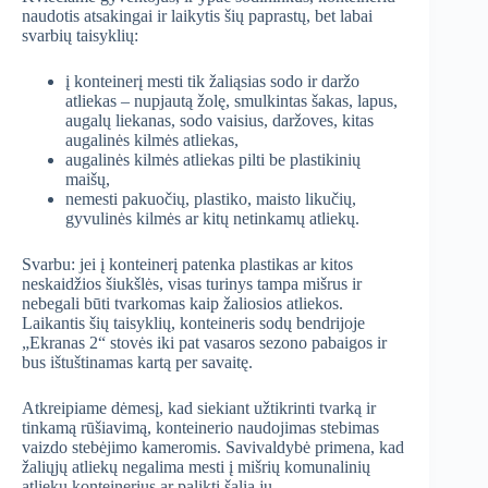
naudotis atsakingai ir laikytis šių paprastų, bet labai
svarbių taisyklių:
į konteinerį mesti tik žaliąsias sodo ir daržo
atliekas – nupjautą žolę, smulkintas šakas, lapus,
augalų liekanas, sodo vaisius, daržoves, kitas
augalinės kilmės atliekas,
augalinės kilmės atliekas pilti be plastikinių
maišų,
nemesti pakuočių, plastiko, maisto likučių,
gyvulinės kilmės ar kitų netinkamų atliekų.
Svarbu: jei į konteinerį patenka plastikas ar kitos
neskaidžios šiukšlės, visas turinys tampa mišrus ir
nebegali būti tvarkomas kaip žaliosios atliekos.
Laikantis šių taisyklių, konteineris sodų bendrijoje
„Ekranas 2“ stovės iki pat vasaros sezono pabaigos ir
bus ištuštinamas kartą per savaitę.
Atkreipiame dėmesį, kad siekiant užtikrinti tvarką ir
tinkamą rūšiavimą, konteinerio naudojimas stebimas
vaizdo stebėjimo kameromis. Savivaldybė primena, kad
žaliųjų atliekų negalima mesti į mišrių komunalinių
atliekų konteinerius ar palikti šalia jų.