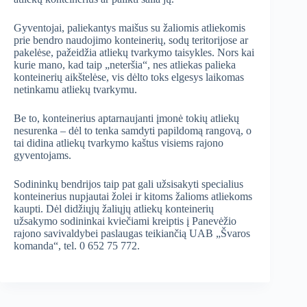
Gyventojai, paliekantys maišus su žaliomis atliekomis
prie bendro naudojimo konteinerių, sodų teritorijose ar
pakelėse, pažeidžia atliekų tvarkymo taisykles. Nors kai
kurie mano, kad taip „neteršia“, nes atliekas palieka
konteinerių aikštelėse, vis dėlto toks elgesys laikomas
netinkamu atliekų tvarkymu.
Be to, konteinerius aptarnaujanti įmonė tokių atliekų
nesurenka – dėl to tenka samdyti papildomą rangovą, o
tai didina atliekų tvarkymo kaštus visiems rajono
gyventojams.
Sodininkų bendrijos taip pat gali užsisakyti specialius
konteinerius nupjautai žolei ir kitoms žalioms atliekoms
kaupti. Dėl didžiųjų žaliųjų atliekų konteinerių
užsakymo sodininkai kviečiami kreiptis į Panevėžio
rajono savivaldybei paslaugas teikiančią UAB „Švaros
komanda“, tel. 0 652 75 772.