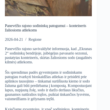
Panevėžio rajono sodininkų patogumui – konteineris
žaliosioms atliekoms
2026-04-21
Regione
Panevėžio rajono savivaldybė informuoja, kad „Ekranas
2“ sodininkų bendrijoje, įsibėgėjus pavasario sezonui,
pastatytas konteineris, skirtas žaliosioms sodo (augalinės
kilmės) atliekoms.
Šis sprendimas padės gyventojams ir sodininkams
patogiau tvarkyti bioskaidžias atliekas ir prisidėti prie
aplinkos tausojimo – tinkamai surūšiuota kiemo ir sodo
žaluma gali būti perdirbama į kompostą. Kompostuojant
lapus, nupjautą žolę, sodo ir daržo derliaus likučius,
gaunamos natūralios trąšos, puikiai tinkančios lysvėms,
vaismedžiams ir gėlynams tręšti.
Kviečiame gyventojus, ir ypač sodininkus, konteineriu