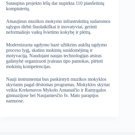
Sutaupius projekto lėšų dar nupirkta 110 planšetinių
kompiuterių.
Atnaujinus muzikos mokymo infrastruktūrą sudaromos
sąlygos dirbti šiuolaikiškai ir inovatyviai, gerinti
neformaliojo vaikų švietimo kokybę ir plėtrą.
Modernizuota ugdymo bazė užtikrins aukštą ugdymo
proceso lygį, skatins mokinių susidomėjimą ir
motyvaciją. Naudojant naujas technologijas atsiras
galimybė organizuoti įvairaus tipo pamokas, plėtoti
mokinių kompetencijas.
Nauji instrumentai bus paskirstyti muzikos mokyklos
skyriams pagal dėstomas programas. Mokyklos skyriai
veikia Krekenavos Mykolo Antanaičio ir Ramygalos
gimnazijose bei Naujamiesčio šv. Mato parapijos
namuose.