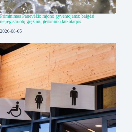
Priminimas Panevėžio rajono gyventojams: baigėsi
neįregistruotų gręžinių įteisinimo laikotarpis
2026-08-05