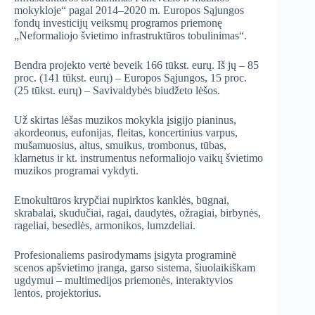
mokykloje“ pagal 2014–2020 m. Europos Sąjungos
fondų investicijų veiksmų programos priemonę
„Neformaliojo švietimo infrastruktūros tobulinimas“.
Bendra projekto vertė beveik 166 tūkst. eurų. Iš jų – 85
proc. (141 tūkst. eurų) – Europos Sąjungos, 15 proc.
(25 tūkst. eurų) – Savivaldybės biudžeto lėšos.
Už skirtas lėšas muzikos mokykla įsigijo pianinus,
akordeonus, eufonijas, fleitas, koncertinius varpus,
mušamuosius, altus, smuikus, trombonus, tūbas,
klarnetus ir kt. instrumentus neformaliojo vaikų švietimo
muzikos programai vykdyti.
Etnokultūros krypčiai nupirktos kanklės, būgnai,
skrabalai, skudučiai, ragai, daudytės, ožragiai, birbynės,
rageliai, besedlės, armonikos, lumzdeliai.
Profesionaliems pasirodymams įsigyta programinė
scenos apšvietimo įranga, garso sistema, šiuolaikiškam
ugdymui – multimedijos priemonės, interaktyvios
lentos, projektorius.