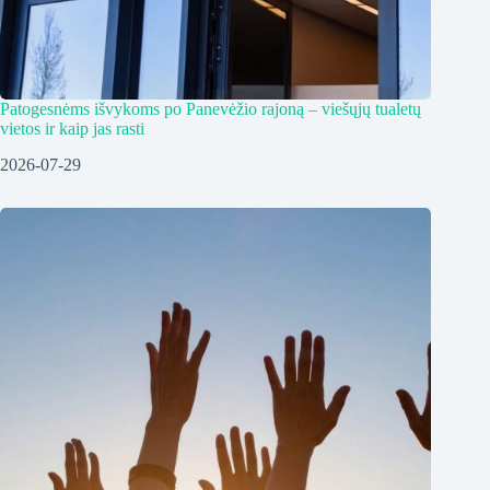
Patogesnėms išvykoms po Panevėžio rajoną – viešųjų tualetų
vietos ir kaip jas rasti
2026-07-29