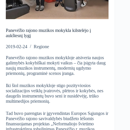
Panevėžio rajono muzikos mokykla kilstelėjo į
aukštesnį lygį
2019-02-24
Regione
Panevėžio rajono muzikos mokykloje atsiveria naujos
galimybės kokybiškai mokyti vaikus – čia įsigyta daug
naujų muzikos instrumentų, modernių ugdymo
priemonių, programinė scenos įranga.
Iki šiol muzikos mokykloje stigo pozityviosios
socializacijos veiklų įvairovės, plėtros ir kokybės, nes
daugelis instrumentų buvo seni ir nusidėvėję, trūko
multimedijos priemonių.
Tad buvo parengtas ir įgyvendintas Europos Sąjungos ir
Panevėžio rajono savivaldybės biudžeto lėšomis
finansuojamas projektas „Neformaliojo švietimo
infrastruktūros tobulinimas Panevėžio r. muzikos