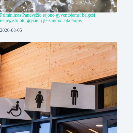
Priminimas Panevėžio rajono gyventojams: baigėsi
neįregistruotų gręžinių įteisinimo laikotarpis
2026-08-05