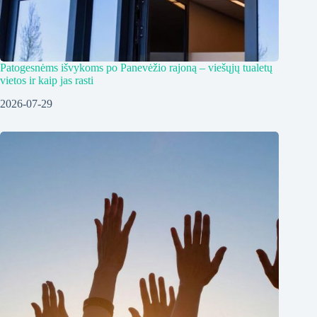
Patogesnėms išvykoms po Panevėžio rajoną – viešųjų tualetų
vietos ir kaip jas rasti
2026-07-29