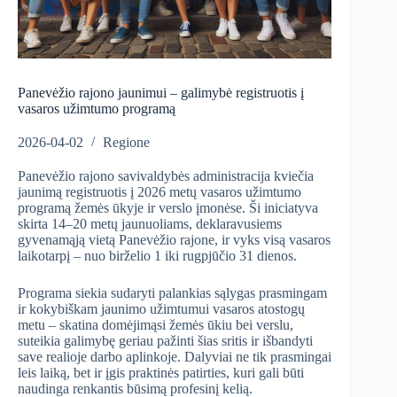
Panevėžio rajono jaunimui – galimybė registruotis į
vasaros užimtumo programą
2026-04-02
Regione
Panevėžio rajono savivaldybės administracija kviečia
jaunimą registruotis į 2026 metų vasaros užimtumo
programą žemės ūkyje ir verslo įmonėse. Ši iniciatyva
skirta 14–20 metų jaunuoliams, deklaravusiems
gyvenamąją vietą Panevėžio rajone, ir vyks visą vasaros
laikotarpį – nuo birželio 1 iki rugpjūčio 31 dienos.
Programa siekia sudaryti palankias sąlygas prasmingam
ir kokybiškam jaunimo užimtumui vasaros atostogų
metu – skatina domėjimąsi žemės ūkiu bei verslu,
suteikia galimybę geriau pažinti šias sritis ir išbandyti
save realioje darbo aplinkoje. Dalyviai ne tik prasmingai
leis laiką, bet ir įgis praktinės patirties, kuri gali būti
naudinga renkantis būsimą profesinį kelią.