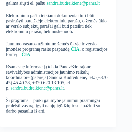
galima siųsti el. paštu
sandra.budreikiene@panrs.lt
Elektroniniu paštu teikiami dokumentai turi būti
pasirašyti pareiškėjo elektroniniu parašu, o žemės ūkio
ar verslo subjektų parašai gali būti pateikti tiek
elektroniniu parašu, tiek nuskenuoti.
Jaunimo vasaros užimtumo žemės ūkyje ir verslo
įmonėse programą rasite paspaudę
ČIA
, o registracijos
formą –
ČIA
.
Išsamesnę informaciją teikia Panevėžio rajono
savivaldybės administracijos jaunimo reikalų
koordinatorė (patarėja) Sandra Budreikienė, tel.: (+370
45) 45 40 28, +370 620 13 105, el.
p.
sandra.budreikiene@panrs.lt
.
Ši programa – puiki galimybė jaunimui prasmingai
praleisti vasarą, įgyti naujų įgūdžių ir susipažinti su
darbo pasauliu iš arti.