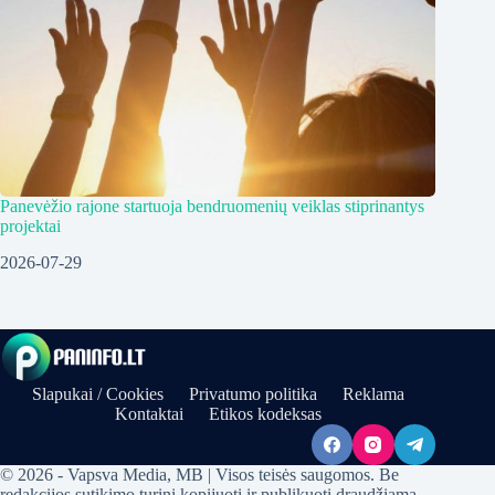
Panevėžio rajone startuoja bendruomenių veiklas stiprinantys
projektai
2026-07-29
Slapukai / Cookies
Privatumo politika
Reklama
Kontaktai
Etikos kodeksas
© 2026 - Vapsva Media, MB | Visos teisės saugomos. Be
redakcijos sutikimo turinį kopijuoti ir publikuoti draudžiama.