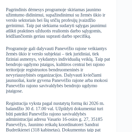
Pagrindinis dėmesys programoje skiriamas jaunimo
užimtumo didinimui, supažindinimui su žemės ūkio ir
verslo sektoriais bei šių sričių profesijų įvaizdžio
gerinimui. Taip pat siekiama sudaryti sąlygas jaunimui
atlikti praktines užduotis realiomis darbo sąlygomis,
leidžiančiomis geriau suprasti darbo specifiką.
Programoje gali dalyvauti Panevėžio rajone veikiantys
žemės ūkio ir verslo subjektai – tiek juridiniai, tiek
fiziniai asmenys, vykdantys individualią veiklą. Taip pat
bendrojo ugdymo įstaigos, kultūros centrai bei rajono
teritorijoje registruotos bendruomeninės ir
nevyriausybinės organizacijos. Dalyvauti kviečiami
jaunuoliai, kurie gyvena Panevėžio rajone arba mokosi
Panevėžio rajono savivaldybės bendrojo ugdymo
įstaigose.
Registracija vyksta pagal nustatytą formą iki 2026 m.
balandžio 30 d. 17.00 val. Užpildyti dokumentai turi
būti pateikti Panevėžio rajono savivaldybės
administracijai adresu Vasario 16-osios g. 27, 35185
Panevėžys, Jaunimo reikalų koordinatorei Sandrai
Budreikienei (318 kabinetas). Dokumentus taip pat