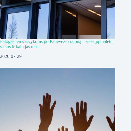
Patogesnėms išvykoms po Panevėžio rajoną – viešųjų tualetų
vietos ir kaip jas rasti
2026-07-29