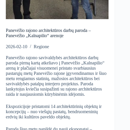
Panevėžio rajono architektūros darbų paroda –
Panevėžio „Kalnapilio“ arenoje
2026-02-10
Regione
Panevėžio rajono savivaldybės architektūros darbų
paroda pirmą kartą atkeliavo į Panevėžio „Kalnapilio“
areną ir plačiajai visuomenei pristato svarbiausius
pastarųjų metų Panevėžio rajone įgyvendinamus ir šiuo
metu rengiamus statinių, mažosios architektūros bei
savivaldybės patalpų interjero projektus. Paroda
lankytojus kviečia susipažinti su rajono architektūros
raida ir naujausiomis kūrybinėmis idėjomis.
Ekspozicijoje pristatomi 14 architektūrinių objektų ir
koncepcijų – nuo viešųjų pastatų, bendruomeninių
erdvių iki kultūros paveldo objektų.
Parodą šiuo metu papildė du nauji eksponatai –