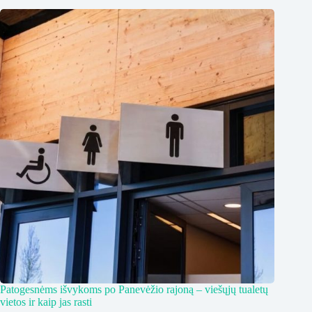
Patogesnėms išvykoms po Panevėžio rajoną – viešųjų tualetų
vietos ir kaip jas rasti