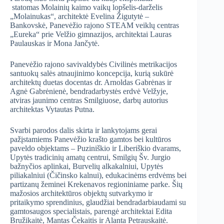
statomas Molainių kaimo vaikų lopšelis-darželis
„Molainukas“, architektė Evelina Žigutytė –
Bankovskė, Panevėžio rajono STEAM veiklų centras
„Eureka“ prie Velžio gimnazijos, architektai Lauras
Paulauskas ir Mona Jančytė.
Panevėžio rajono savivaldybės Civilinės metrikacijos
santuokų salės atnaujinimo koncepcija, kurią sukūrė
architektų duetas docentas dr. Arnoldas Gabrėnas ir
Agnė Gabrėnienė, bendradarbystės erdvė Velžyje,
atviras jaunimo centras Smilgiuose, darbų autorius
architektas Vytautas Putna.
Svarbi parodos dalis skirta ir lankytojams gerai
pažįstamiems Panevėžio krašto gamtos bei kultūros
paveldo objektams – Puziniškio ir Liberiškio dvarams,
Upytės tradicinių amatų centrui, Smilgių Šv. Jurgio
bažnyčios aplinkai, Burvelių alkakalniui, Upytės
piliakalniui (Čičinsko kalnui), edukacinėms erdvėms bei
partizanų žeminei Krekenavos regioniniame parke. Šių
mažosios architektūros objektų sutvarkymo ir
pritaikymo sprendinius, glaudžiai bendradarbiaudami su
gamtosaugos specialistais, parengė architektai Edita
Bružikaitė, Mantas Čekaitis ir Alanta Petrauskaitė.