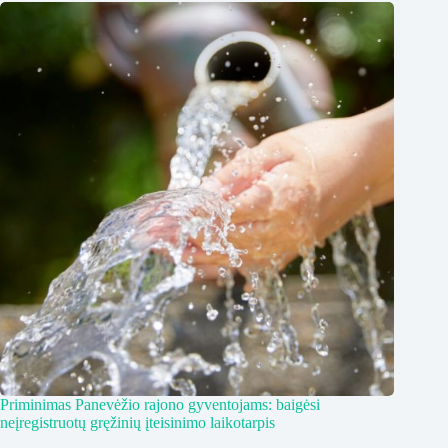
Priminimas Panevėžio rajono gyventojams: baigėsi
neįregistruotų gręžinių įteisinimo laikotarpis