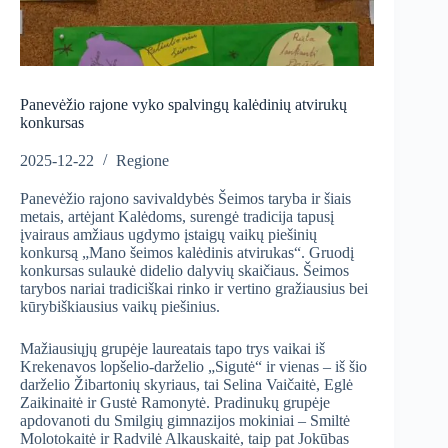
Panevėžio rajone vyko spalvingų kalėdinių atvirukų
konkursas
2025-12-22
Regione
Panevėžio rajono savivaldybės Šeimos taryba ir šiais
metais, artėjant Kalėdoms, surengė tradicija tapusį
įvairaus amžiaus ugdymo įstaigų vaikų piešinių
konkursą „Mano šeimos kalėdinis atvirukas“. Gruodį
konkursas sulaukė didelio dalyvių skaičiaus. Šeimos
tarybos nariai tradiciškai rinko ir vertino gražiausius bei
kūrybiškiausius vaikų piešinius.
Mažiausiųjų grupėje laureatais tapo trys vaikai iš
Krekenavos lopšelio-darželio „Sigutė“ ir vienas – iš šio
darželio Žibartonių skyriaus, tai Selina Vaičaitė, Eglė
Zaikinaitė ir Gustė Ramonytė. Pradinukų grupėje
apdovanoti du Smilgių gimnazijos mokiniai – Smiltė
Molotokaitė ir Radvilė Alkauskaitė, taip pat Jokūbas