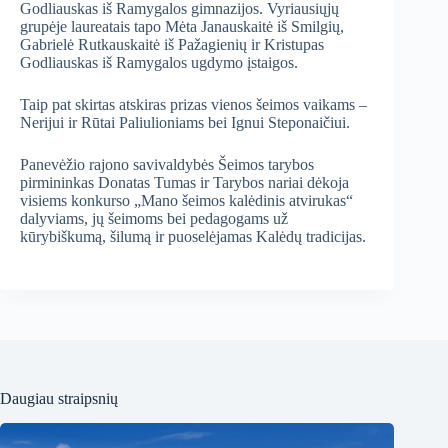
Godliauskas iš Ramygalos gimnazijos. Vyriausiųjų
grupėje laureatais tapo Mėta Janauskaitė iš Smilgių,
Gabrielė Rutkauskaitė iš Pažagienių ir Kristupas
Godliauskas iš Ramygalos ugdymo įstaigos.
Taip pat skirtas atskiras prizas vienos šeimos vaikams –
Nerijui ir Rūtai Paliulioniams bei Ignui Steponaičiui.
Panevėžio rajono savivaldybės Šeimos tarybos
pirmininkas Donatas Tumas ir Tarybos nariai dėkoja
visiems konkurso „Mano šeimos kalėdinis atvirukas“
dalyviams, jų šeimoms bei pedagogams už
kūrybiškumą, šilumą ir puoselėjamas Kalėdų tradicijas.
Daugiau straipsnių