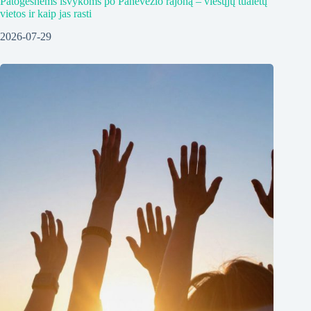
Patogesnėms išvykoms po Panevėžio rajoną – viešųjų tualetų
vietos ir kaip jas rasti
2026-07-29