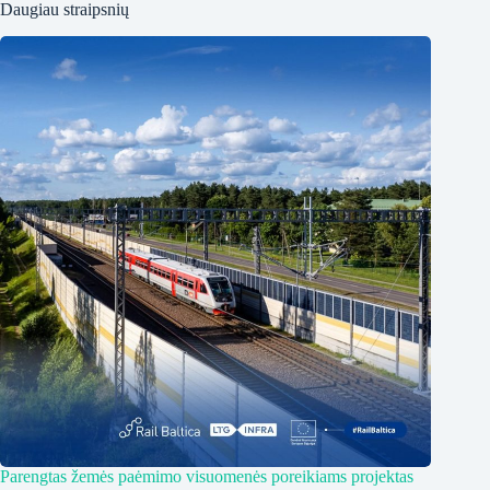
Daugiau straipsnių
Parengtas žemės paėmimo visuomenės poreikiams projektas