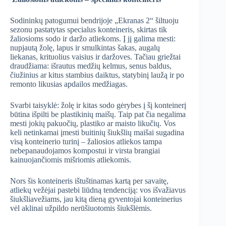
Sodininkų patogumui bendrijoje „Ekranas 2“ šiltuoju
sezonu pastatytas specialus konteineris, skirtas tik
žaliosioms sodo ir daržo atliekoms. Į jį galima mesti:
nupjautą žolę, lapus ir smulkintas šakas, augalų
liekanas, krituolius vaisius ir daržoves. Tačiau griežtai
draudžiama: išrautus medžių kelmus, senus baldus,
čiužinius ar kitus stambius daiktus, statybinį laužą ir po
remonto likusias apdailos medžiagas.
Svarbi taisyklė: žolę ir kitas sodo gėrybes į šį konteinerį
būtina išpilti be plastikinių maišų. Taip pat čia negalima
mesti jokių pakuočių, plastiko ar maisto likučių. Vos
keli netinkamai įmesti buitinių šiukšlių maišai sugadina
visą konteinerio turinį – žaliosios atliekos tampa
nebepanaudojamos kompostui ir virsta brangiai
kainuojančiomis mišriomis atliekomis.
Nors šis konteineris ištuštinamas kartą per savaitę,
atliekų vežėjai pastebi liūdną tendenciją: vos išvažiavus
šiukšliavežiams, jau kitą dieną gyventojai konteinerius
vėl aklinai užpildo nerūšiuotomis šiukšlėmis.