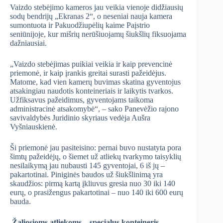
Vaizdo stebėjimo kameros jau veikia vienoje didžiausių
sodų bendrijų „Ekranas 2“, o neseniai nauja kamera
sumontuota ir Pakuodžiupėlių kaime Paįstrio
seniūnijoje, kur mišrių nerūšiuojamų šiukšlių fiksuojama
dažniausiai.
„Vaizdo stebėjimas puikiai veikia ir kaip prevencinė
priemonė, ir kaip įrankis greitai surasti pažeidėjus.
Matome, kad vien kamerų buvimas skatina gyventojus
atsakingiau naudotis konteineriais ir laikytis tvarkos.
Užfiksavus pažeidimus, gyventojams taikoma
administracinė atsakomybė“, – sako Panevėžio rajono
savivaldybės Juridinio skyriaus vedėja Aušra
Vyšniauskienė.
Ši priemonė jau pasiteisino: pernai buvo nustatyta pora
šimtų pažeidėjų, o šiemet už atliekų tvarkymo taisyklių
nesilaikymą jau nubausti 145 gyventojai, 6 iš jų –
pakartotinai. Piniginės baudos už šiukšlinimą yra
skaudžios: pirmą kartą įkliuvus gresia nuo 30 iki 140
eurų, o prasižengus pakartotinai – nuo 140 iki 600 eurų
bauda.
Žaliosioms atliekoms – specialus konteineris