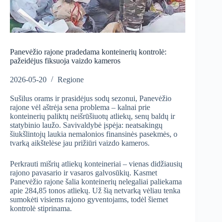
Panevėžio rajone pradedama konteinerių kontrolė:
pažeidėjus fiksuoja vaizdo kameros
2026-05-20
Regione
Sušilus orams ir prasidėjus sodų sezonui, Panevėžio
rajone vėl aštrėja sena problema – kalnai prie
konteinerių paliktų neišrūšiuotų atliekų, senų baldų ir
statybinio laužo. Savivaldybė įspėja: neatsakingų
šiukšlintojų laukia nemalonios finansinės pasekmės, o
tvarką aikštelėse jau prižiūri vaizdo kameros.
Perkrauti mišrių atliekų konteineriai – vienas didžiausių
rajono pavasario ir vasaros galvosūkių. Kasmet
Panevėžio rajone šalia konteinerių nelegaliai paliekama
apie 284,85 tonos atliekų. Už šią netvarką vėliau tenka
sumokėti visiems rajono gyventojams, todėl šiemet
kontrolė stiprinama.