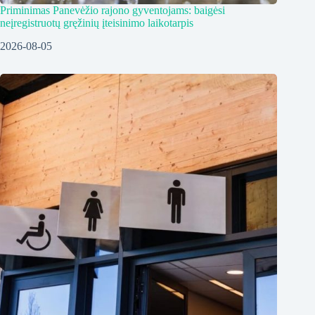
Priminimas Panevėžio rajono gyventojams: baigėsi
neįregistruotų gręžinių įteisinimo laikotarpis
2026-08-05