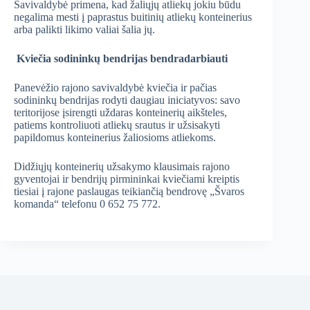
Savivaldybė primena, kad žaliųjų atliekų jokiu būdu
negalima mesti į paprastus buitinių atliekų konteinerius
arba palikti likimo valiai šalia jų.
Kviečia sodininkų bendrijas bendradarbiauti
Panevėžio rajono savivaldybė kviečia ir pačias
sodininkų bendrijas rodyti daugiau iniciatyvos: savo
teritorijose įsirengti uždaras konteinerių aikšteles,
patiems kontroliuoti atliekų srautus ir užsisakyti
papildomus konteinerius žaliosioms atliekoms.
Didžiųjų konteinerių užsakymo klausimais rajono
gyventojai ir bendrijų pirmininkai kviečiami kreiptis
tiesiai į rajone paslaugas teikiančią bendrovę „Švaros
komanda“ telefonu 0 652 75 772.