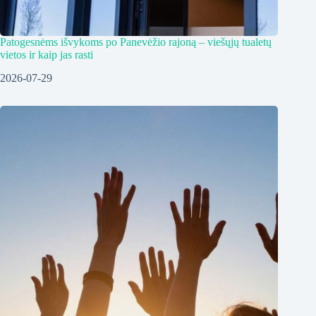
Patogesnėms išvykoms po Panevėžio rajoną – viešųjų tualetų
vietos ir kaip jas rasti
2026-07-29