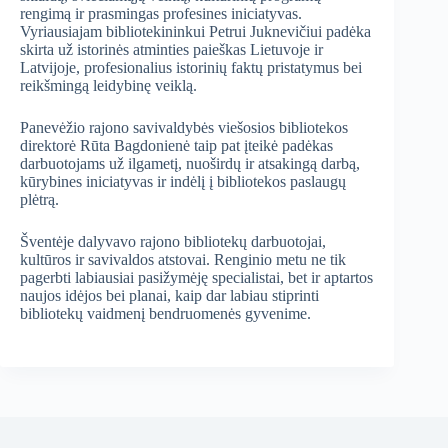
rengimą ir prasmingas profesines iniciatyvas.
Vyriausiajam bibliotekininkui Petrui Juknevičiui padėka
skirta už istorinės atminties paieškas Lietuvoje ir
Latvijoje, profesionalius istorinių faktų pristatymus bei
reikšmingą leidybinę veiklą.
Panevėžio rajono savivaldybės viešosios bibliotekos
direktorė Rūta Bagdonienė taip pat įteikė padėkas
darbuotojams už ilgametį, nuoširdų ir atsakingą darbą,
kūrybines iniciatyvas ir indėlį į bibliotekos paslaugų
plėtrą.
Šventėje dalyvavo rajono bibliotekų darbuotojai,
kultūros ir savivaldos atstovai. Renginio metu ne tik
pagerbti labiausiai pasižymėję specialistai, bet ir aptartos
naujos idėjos bei planai, kaip dar labiau stiprinti
bibliotekų vaidmenį bendruomenės gyvenime.