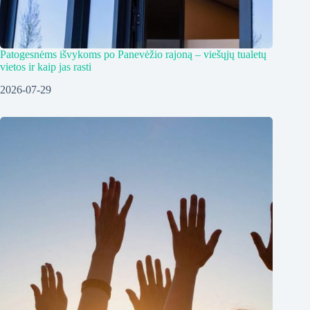
Patogesnėms išvykoms po Panevėžio rajoną – viešųjų tualetų
vietos ir kaip jas rasti
2026-07-29