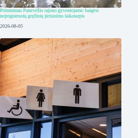
Priminimas Panevėžio rajono gyventojams: baigėsi
neįregistruotų gręžinių įteisinimo laikotarpis
2026-08-05