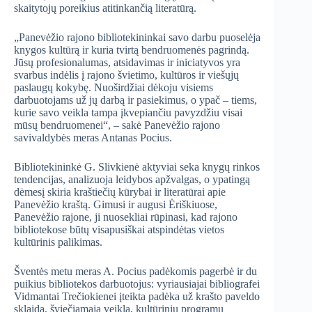
skaitytojų poreikius atitinkančią literatūrą.
„Panevėžio rajono bibliotekininkai savo darbu puoselėja
knygos kultūrą ir kuria tvirtą bendruomenės pagrindą.
Jūsų profesionalumas, atsidavimas ir iniciatyvos yra
svarbus indėlis į rajono švietimo, kultūros ir viešųjų
paslaugų kokybę. Nuoširdžiai dėkoju visiems
darbuotojams už jų darbą ir pasiekimus, o ypač – tiems,
kurie savo veikla tampa įkvepiančiu pavyzdžiu visai
mūsų bendruomenei“, – sakė Panevėžio rajono
savivaldybės meras Antanas Pocius.
Bibliotekininkė G. Slivkienė aktyviai seka knygų rinkos
tendencijas, analizuoja leidybos apžvalgas, o ypatingą
dėmesį skiria kraštiečių kūrybai ir literatūrai apie
Panevėžio kraštą. Gimusi ir augusi Ėriškiuose,
Panevėžio rajone, ji nuosekliai rūpinasi, kad rajono
bibliotekose būtų visapusiškai atspindėtas vietos
kultūrinis palikimas.
Šventės metu meras A. Pocius padėkomis pagerbė ir du
puikius bibliotekos darbuotojus: vyriausiajai bibliografei
Vidmantai Trečiokienei įteikta padėka už krašto paveldo
sklaidą, šviečiamąją veiklą, kultūrinių programų