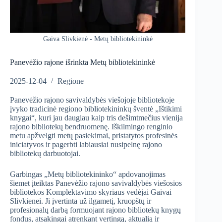
Gaiva Slivkienė - Metų bibliotekininkė
Panevėžio rajone išrinkta Metų bibliotekininkė
2025-12-04
Regione
Panevėžio rajono savivaldybės viešojoje bibliotekoje
įvyko tradicinė regiono bibliotekininkų šventė „Ištikimi
knygai“, kuri jau daugiau kaip tris dešimtmečius vienija
rajono bibliotekų bendruomenę. Iškilmingo renginio
metu apžvelgti metų pasiekimai, pristatytos profesinės
iniciatyvos ir pagerbti labiausiai nusipelnę rajono
bibliotekų darbuotojai.
Garbingas „Metų bibliotekininko“ apdovanojimas
šiemet įteiktas Panevėžio rajono savivaldybės viešosios
bibliotekos Komplektavimo skyriaus vedėjai Gaivai
Slivkienei. Ji įvertinta už ilgametį, kruopštų ir
profesionalų darbą formuojant rajono bibliotekų knygų
fondus, atsakingai atrenkant vertingą, aktualią ir