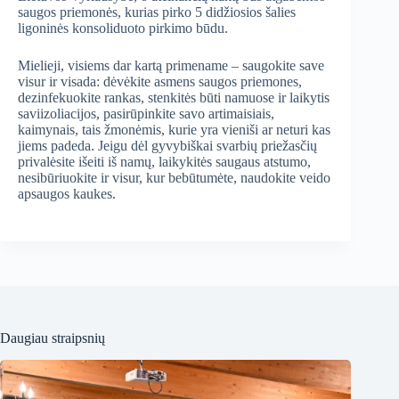
saugos priemonės, kurias pirko 5 didžiosios šalies
ligoninės konsoliduoto pirkimo būdu.
Mielieji, visiems dar kartą primename – saugokite save
visur ir visada: dėvėkite asmens saugos priemones,
dezinfekuokite rankas, stenkitės būti namuose ir laikytis
saviizoliacijos, pasirūpinkite savo artimaisiais,
kaimynais, tais žmonėmis, kurie yra vieniši ar neturi kas
jiems padeda. Jeigu dėl gyvybiškai svarbių priežasčių
privalėsite išeiti iš namų, laikykitės saugaus atstumo,
nesibūriuokite ir visur, kur bebūtumėte, naudokite veido
apsaugos kaukes.
Daugiau straipsnių