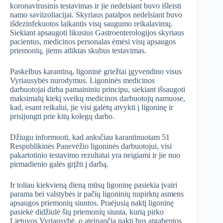
koronavirusinis testavimas ir jie nedelsiant buvo išleisti
namo saviizoliacijai. Skyriaus patalpos nedelsiant buvo
išdezinfekuotos laikantis visų saugumo reikalavimų.
Siekiant apsaugoti likusius Gastroenterologijos skyriaus
pacientus, medicinos personalas ėmėsi visų apsaugos
priemonių, jiems atliktas skubus testavimas.
Paskelbus karantiną, ligoninė griežtai įgyvendino visus
Vyriausybės nurodymus. Ligoninės medicinos
darbuotojai dirba pamaininiu principu, siekiant išsaugoti
maksimalų kiekį sveikų medicinos darbuotojų namuose,
kad, esant reikalui, jie visi galėtų atvykti į ligoninę ir
prisijungti prie kitų kolegų darbo.
Džiugu informuoti, kad anksčiau karantinuotam 51
Respublikinės Panevėžio ligoninės darbuotojui, visi
pakartotinio testavimo rezultatai yra neigiami ir jie nuo
pirmadienio galės grįžti į darbą.
Ir toliau kiekvieną dieną mūsų ligoninę pasiekia įvairi
parama bei valstybės ir pačių ligoninių nupirktų asmens
apsaugos priemonių siuntos. Praėjusią naktį ligoninę
pasiekė didžiulė šių priemonių siunta, kurią pirko
Lietuvos Vyriausybė, o ateinančią naktį bus atgabentos