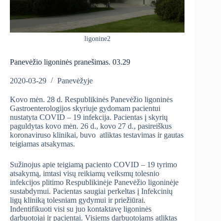
ligonine2
Panevėžio ligoninės pranešimas. 03.29
2020-03-29
Panevėžyje
Kovo mėn. 28 d. Respublikinės Panevėžio ligoninės
Gastroenterologijos skyriuje gydomam pacientui
nustatyta COVID – 19 infekcija. Pacientas į skyrių
paguldytas kovo mėn. 26 d., kovo 27 d., pasireiškus
koronaviruso klinikai, buvo atliktas testavimas ir gautas
teigiamas atsakymas.
Sužinojus apie teigiamą paciento COVID – 19 tyrimo
atsakymą, imtasi visų reikiamų veiksmų tolesnio
infekcijos plitimo Respublikinėje Panevėžio ligoninėje
sustabdymui. Pacientas saugiai perkeltas į Infekcinių
ligų kliniką tolesniam gydymui ir priežiūrai.
Indentifikuoti visi su juo kontaktavę ligoninės
darbuotojai ir pacientai. Visiems darbuotojams atliktas