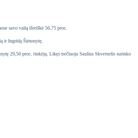
ose savo valią išreiškė 56,75 proc.
ą ir Ingridą Šimonytę.
ytę 29,50 proc. rinkėjų. Likęs trečiuoju Saulius Skvernelis surinko