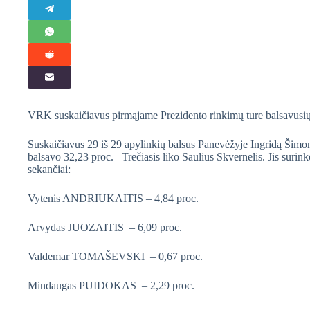
VRK suskaičiavus pirmąjame Prezidento rinkimų ture balsavusiųjų
Suskaičiavus 29 iš 29 apylinkių balsus Panevėžyje Ingridą Šimon
balsavo 32,23 proc. Trečiasis liko Saulius Skvernelis. Jis surinko
sekančiai:
Vytenis ANDRIUKAITIS – 4,84 proc.
Arvydas JUOZAITIS – 6,09 proc.
Valdemar TOMAŠEVSKI – 0,67 proc.
Mindaugas PUIDOKAS – 2,29 proc.