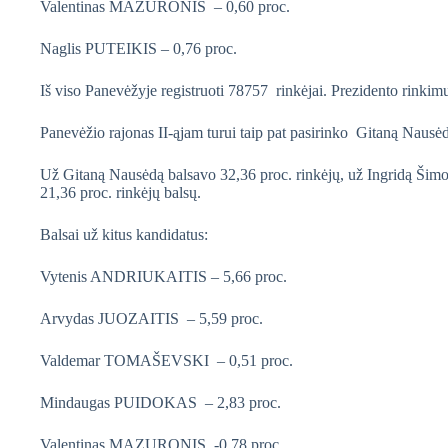
Valentinas MAZURONIS – 0,60 proc.
Naglis PUTEIKIS – 0,76 proc.
Iš viso Panevėžyje registruoti 78757 rinkėjai. Prezidento rinkimu
Panevėžio rajonas II-ąjam turui taip pat pasirinko Gitaną Nausėd
Už Gitaną Nausėdą balsavo 32,36 proc. rinkėjų, už Ingridą Šimon
21,36 proc. rinkėjų balsų.
Balsai už kitus kandidatus:
Vytenis ANDRIUKAITIS – 5,66 proc.
Arvydas JUOZAITIS – 5,59 proc.
Valdemar TOMAŠEVSKI – 0,51 proc.
Mindaugas PUIDOKAS – 2,83 proc.
Valentinas MAZURONIS -0,78 proc.