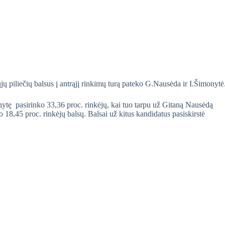
 piliečių balsus į antrąjį rinkimų turą pateko G.Nausėda ir I.Šimonytė
ytę pasirinko 33,36 proc. rinkėjų, kai tuo tarpu už Gitaną Nausėdą
 18,45 proc. rinkėjų balsų. Balsai už kitus kandidatus pasiskirstė