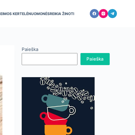
ŠEIMOS KERTELĖ
NUOMONĖS
REIKIA ŽINOTI
Paieška
Paieška