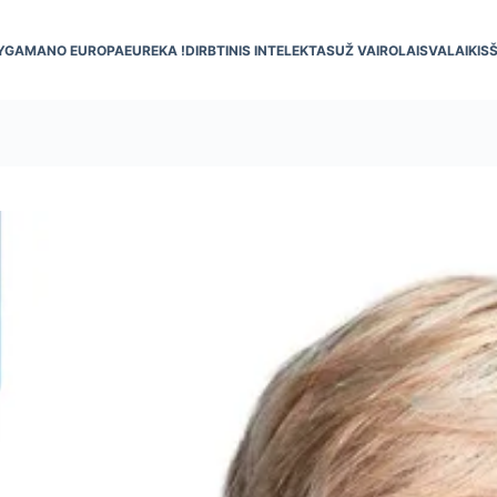
YGA
MANO EUROPA
EUREKA !
DIRBTINIS INTELEKTAS
UŽ VAIRO
LAISVALAIKIS