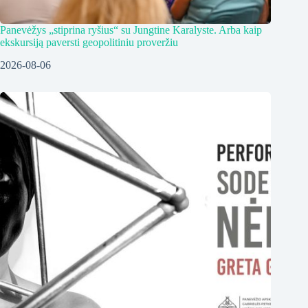
Panevėžys „stiprina ryšius“ su Jungtine Karalyste. Arba kaip
ekskursiją paversti geopolitiniu proveržiu
2026-08-06