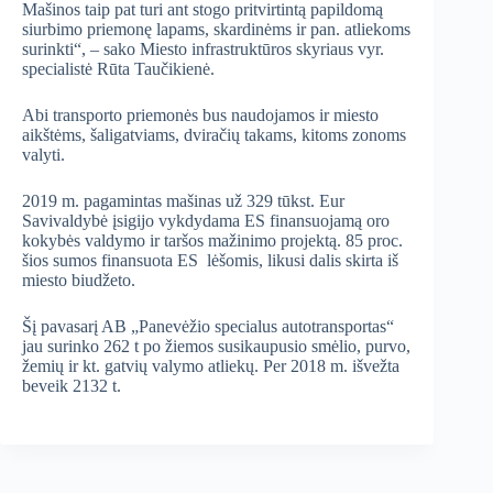
Mašinos taip pat turi ant stogo pritvirtintą papildomą
siurbimo priemonę lapams, skardinėms ir pan. atliekoms
surinkti“, – sako Miesto infrastruktūros skyriaus vyr.
specialistė Rūta Taučikienė.
Abi transporto priemonės bus naudojamos ir miesto
aikštėms, šaligatviams, dviračių takams, kitoms zonoms
valyti.
2019 m. pagamintas mašinas už 329 tūkst. Eur
Savivaldybė įsigijo vykdydama ES finansuojamą oro
kokybės valdymo ir taršos mažinimo projektą. 85 proc.
šios sumos finansuota ES lėšomis, likusi dalis skirta iš
miesto biudžeto.
Šį pavasarį AB „Panevėžio specialus autotransportas“
jau surinko 262 t po žiemos susikaupusio smėlio, purvo,
žemių ir kt. gatvių valymo atliekų. Per 2018 m. išvežta
beveik 2132 t.