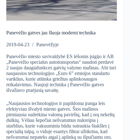
Panevėžio gatves jau šluoja moderni technika
2019-04-23
Panevėžyje
Panevėžio miesto savivaldybė ES lėšomis įsigijo ir AB
„Panevėžio specialus autotransportas“ naudoti perdavė
2 naujas daugiafunkces gatvių valymo mašinas. Abi turi
naujausios technologijos „Euro 6” emisijos standarto
variklius, kurie atitinka griežtus aplinkosaugos
reikalavimus. Naujoji technika į Panevėžio gatves
išvažiavo praėjusią savaitę.
„Naujausios technologijos ir papildoma įranga leis
efektyviau išvalyti miesto gatves. Šios mašinos
pirmiausia sudrėkina valomą paviršių, kad į orą nekeltų
dulkių. Vėliau šepečiai nešvarumus nukreipia į
siurblius, kurie vakuuminiu būdu sutraukia šiukšles į
specialią talpą, o viduje esantys filtrai užtikrina, kad
nešvarumai nepateks atgal į aplinką su išpučiamu oru.