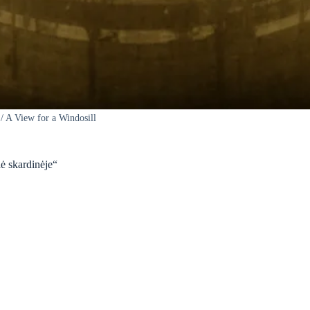
/ A View for a Windosill
lė skardinėje“