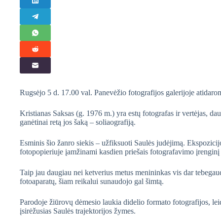
Rugsėjo 5 d. 17.00 val. Panevėžio fotografijos galerijoje atidaro
Kristianas Saksas (g. 1976 m.) yra estų fotografas ir vertėjas, daug
ganėtinai retą jos šaką – soliaografiją.
Esminis šio žanro siekis – užfiksuoti Saulės judėjimą. Ekspozicij
fotopopieriuje įamžinami kasdien priešais fotografavimo įrengin
Taip jau daugiau nei ketverius metus menininkas vis dar tebegau
fotoaparatų, šiam reikalui sunaudojo gal šimtą.
Parodoje žiūrovų dėmesio laukia didelio formato fotografijos, lei
įsirėžusias Saulės trajektorijos žymes.