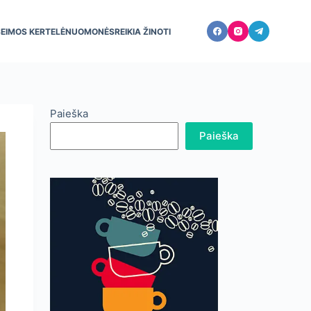
ŠEIMOS KERTELĖ
NUOMONĖS
REIKIA ŽINOTI
Paieška
Paieška