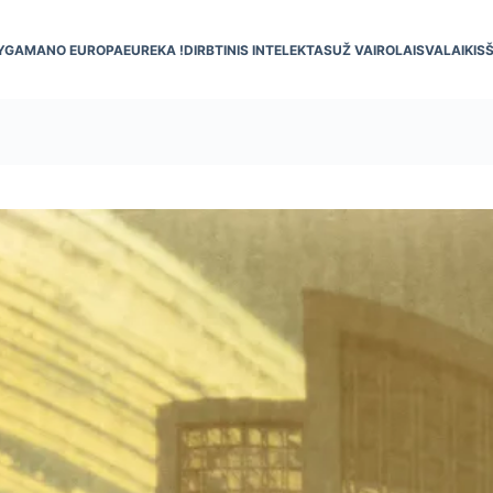
YGA
MANO EUROPA
EUREKA !
DIRBTINIS INTELEKTAS
UŽ VAIRO
LAISVALAIKIS