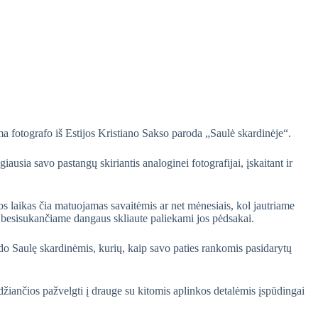
ma fotografo iš Estijos Kristiano Sakso paroda „Saulė skardinėje“.
iausia savo pastangų skiriantis analoginei fotografijai, įskaitant ir
os laikas čia matuojamas savaitėmis ar net mėnesiais, kol jautriame
į besisukančiame dangaus skliaute paliekami jos pėdsakai.
do Saulę skardinėmis, kurių, kaip savo paties rankomis pasidarytų
džiančios pažvelgti į drauge su kitomis aplinkos detalėmis įspūdingai